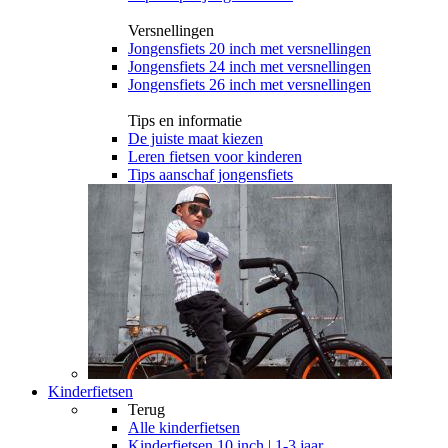
Versnellingen
Jongensfiets 20 inch met versnellingen
Jongensfiets 24 inch met versnellingen
Jongensfiets 26 inch met versnellingen
Tips en informatie
De juiste maat kiezen
Leren fietsen voor kinderen
Tips aanschaf jongensfiets
Kinderfietsen
Terug
Alle
kinderfietsen
Kinderfietsen 10 inch | 1-3 jaar