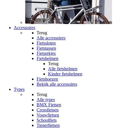
Accessoires
Terug
Alle
accessoires
Fietssloten
Fietstassen
Fietsrekjes
Fietshelmen
Terug
Alle
fietshelmen
Kinder fietshelmen
Fietshoezen
Bekijk alle accessoires
Types
Terug
Alle
types
BMX Fietsen
Crossfietsen
Vouwfietsen
Schoolfiets
Tienerfietsen