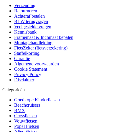
Verzending
Retourneren
Achteraf betalen
BTW terugvragen
Veelgestelde vragen
Kennisbank
Framemaat & Inchmaat bepalen
Montagehandleiding
FietsZeker (fietsverzekering)
Staffelkorting
Garantie
Algemene voorwaarden
Cookie Statement
Privacy Policy
Disclaimer
Categorieën
Goedkope Kinderfietsen
Beachcruisers
BMX
Crossfietsen
Vouwfietsen
Popal Fietsen
Altec Fietsen