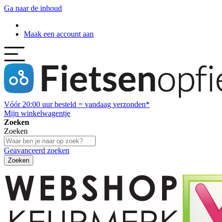
Ga naar de inhoud
Maak een account aan
Vóór
20:00
uur besteld = vandaag verzonden*
Mijn winkelwagentje
Zoeken
Zoeken
Geavanceerd zoeken
Zoeken