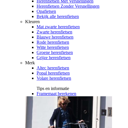
Herenfietsen Met Versnellingen
Herenfietsen Zonder Versnellingen
Opafietsen
Bekijk alle herenfietsen
Kleuren
Mat zwarte herenfietsen
Zwarte herenfietsen
Blauwe herenfietsen
Rode herenfietsen
Witte herenfietsen
Groene herenfietsen
Grijze herenfietsen
Merk
Altec herenfietsen
Popal herenfietsen
Volare herenfietsen
Tips en informatie
Framemaat berekenen