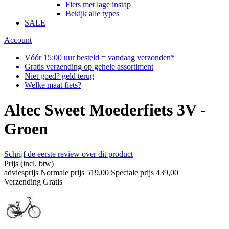
Fiets met lage instap
Bekijk alle types
SALE
Account
Vóór 15:00 uur besteld = vandaag verzonden*
Gratis verzending op gehele assortiment
Niet goed? geld terug
Welke maat fiets?
Altec Sweet Moederfiets 3V -
Groen
Schrijf de eerste review over dit product
Prijs
(incl. btw)
adviesprijs
Normale prijs
519,00
Speciale prijs
439,00
Verzending
Gratis