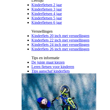
Leeftijd
Kinderfietsen 2 jaar
Kinderfietsen 3 jaar
Kinderfietsen 4 jaar
Kinderfietsen 5 jaar
Kinderfietsen 6 jaar
Versnellingen
Kinderfiets 20 inch met versnellingen
Kinderfiets 22 inch met versnellingen
Kinderfiets 24 inch met versnellingen
Kinderfiets 26 inch met versnellingen
Tips en informatie
De juiste maat kiezen
Leren fietsen voor kinderen
Tips aanschaf kinderfiets