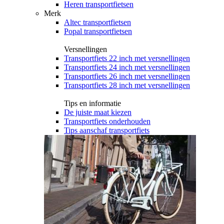
Heren transportfietsen
Merk
Altec transportfietsen
Popal transportfietsen
Versnellingen
Transportfiets 22 inch met versnellingen
Transportfiets 24 inch met versnellingen
Transportfiets 26 inch met versnellingen
Transportfiets 28 inch met versnellingen
Tips en informatie
De juiste maat kiezen
Transportfiets onderhouden
Tips aanschaf transportfiets