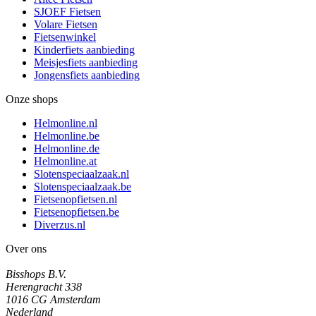
SJOEF Fietsen
Volare Fietsen
Fietsenwinkel
Kinderfiets aanbieding
Meisjesfiets aanbieding
Jongensfiets aanbieding
Onze shops
Helmonline.nl
Helmonline.be
Helmonline.de
Helmonline.at
Slotenspeciaalzaak.nl
Slotenspeciaalzaak.be
Fietsenopfietsen.nl
Fietsenopfietsen.be
Diverzus.nl
Over ons
Bisshops B.V.
Herengracht 338
1016 CG Amsterdam
Nederland