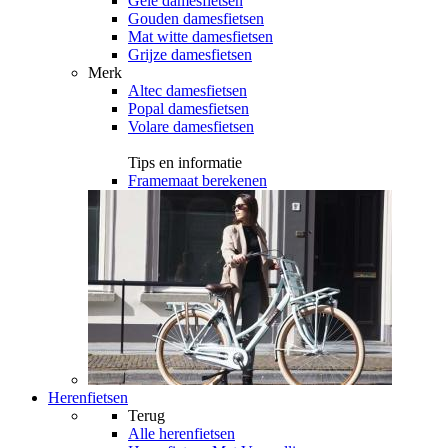
Gele damesfietsen
Gouden damesfietsen
Mat witte damesfietsen
Grijze damesfietsen
Merk
Altec damesfietsen
Popal damesfietsen
Volare damesfietsen
Tips en informatie
Framemaat berekenen
Herenfietsen
Terug
Alle
herenfietsen