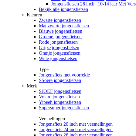
Jongensfietsen 26 inch | 10-14 jaar Met Vers
Bekijk alle jongensfietsen
Kleuren
Zwarte jongensfietsen
Mat zwarte jongensfietsen
Blauwe jongensfietsen
Groene jongensfietsen
Rode jongensfietsen
Grijze jongensfietsen
Oranje jongensfietsen
Witte jongensfietsen
Type
Jongensfiets met voorrekje
SSoere jongensfietsen
Merk
SJOEF jongensfietsen
Volare jongensfietsen
Yipeeh jongensfietsen
Supersuper jongensfietsen
Versnellingen
Jongensfiets 20 inch met versnellingen
Jongensfiets 24 inch met versnellingen
Jongensfiets 26 inch met versnellingen