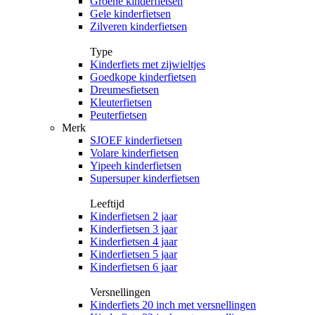
Groene kinderfietsen
Gele kinderfietsen
Zilveren kinderfietsen
Type
Kinderfiets met zijwieltjes
Goedkope kinderfietsen
Dreumesfietsen
Kleuterfietsen
Peuterfietsen
Merk
SJOEF kinderfietsen
Volare kinderfietsen
Yipeeh kinderfietsen
Supersuper kinderfietsen
Leeftijd
Kinderfietsen 2 jaar
Kinderfietsen 3 jaar
Kinderfietsen 4 jaar
Kinderfietsen 5 jaar
Kinderfietsen 6 jaar
Versnellingen
Kinderfiets 20 inch met versnellingen