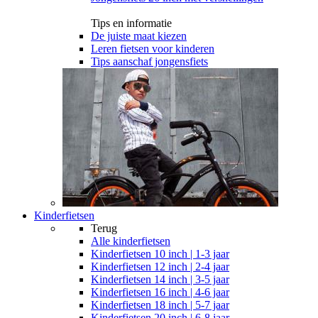
Tips en informatie
De juiste maat kiezen
Leren fietsen voor kinderen
Tips aanschaf jongensfiets
Kinderfietsen
Terug
Alle
kinderfietsen
Kinderfietsen 10 inch | 1-3 jaar
Kinderfietsen 12 inch | 2-4 jaar
Kinderfietsen 14 inch | 3-5 jaar
Kinderfietsen 16 inch | 4-6 jaar
Kinderfietsen 18 inch | 5-7 jaar
Kinderfietsen 20 inch | 6-8 jaar