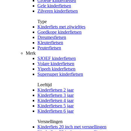
Groene kinderfietsen
Gele kinderfietsen
Zilveren kinderfietsen
Type
Kinderfiets met zijwieltjes
Goedkope kinderfietsen
Dreumesfietsen
Kleuterfietsen
Peuterfietsen
Merk
SJOEF kinderfietsen
Volare kinderfietsen
Yipeeh kinderfietsen
Supersuper kinderfietsen
Leeftijd
Kinderfietsen 2 jaar
Kinderfietsen 3 jaar
Kinderfietsen 4 jaar
Kinderfietsen 5 jaar
Kinderfietsen 6 jaar
Versnellingen
Kinderfiets 20 inch met versnellingen