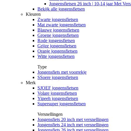
Jongensfietsen 26 inch | 10-14 jaar Met Vers
Bekijk alle jongensfietsen
Kleuren
Zwarte jongensfietsen
Mat zwarte jongensfietsen
Blauwe jongensfietsen
Groene jongensfietsen
Rode jongensfietsen
Grijze jongensfietsen
Oranje jongensfietsen
Witte jongensfietsen
Type
Jongensfiets met voorrekje
SSoere jongensfietsen
Merk
SJOEF jongensfietsen
Volare jongensfietsen
Yipeeh jongensfietsen
Supersuper jongensfietsen
Versnellingen
Jongensfiets 20 inch met versnellingen
Jongensfiets 24 inch met versnellingen
Jongensfiets 26 inch met versnellingen