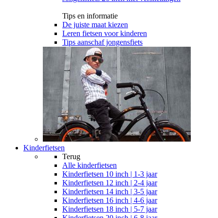
Tips en informatie
De juiste maat kiezen
Leren fietsen voor kinderen
Tips aanschaf jongensfiets
Kinderfietsen
Terug
Alle
kinderfietsen
Kinderfietsen 10 inch | 1-3 jaar
Kinderfietsen 12 inch | 2-4 jaar
Kinderfietsen 14 inch | 3-5 jaar
Kinderfietsen 16 inch | 4-6 jaar
Kinderfietsen 18 inch | 5-7 jaar
Kinderfietsen 20 inch | 6-8 jaar