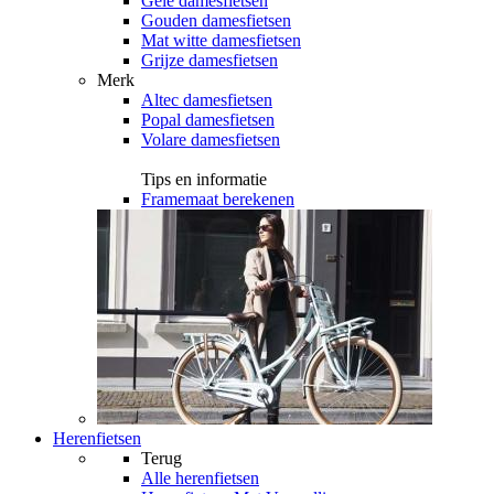
Gele damesfietsen
Gouden damesfietsen
Mat witte damesfietsen
Grijze damesfietsen
Merk
Altec damesfietsen
Popal damesfietsen
Volare damesfietsen
Tips en informatie
Framemaat berekenen
Herenfietsen
Terug
Alle
herenfietsen