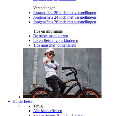
Versnellingen
Jongensfiets 20 inch met versnellingen
Jongensfiets 24 inch met versnellingen
Jongensfiets 26 inch met versnellingen
Tips en informatie
De juiste maat kiezen
Leren fietsen voor kinderen
Tips aanschaf jongensfiets
Kinderfietsen
Terug
Alle
kinderfietsen
Kinderfietsen 10 inch | 1-3 jaar