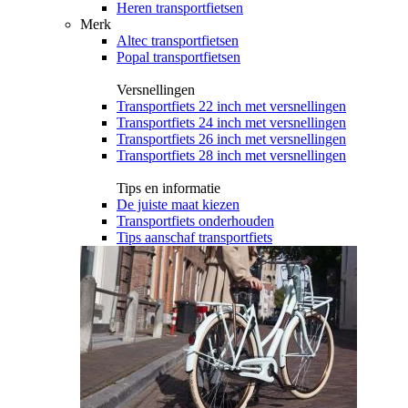
Heren transportfietsen
Merk
Altec transportfietsen
Popal transportfietsen
Versnellingen
Transportfiets 22 inch met versnellingen
Transportfiets 24 inch met versnellingen
Transportfiets 26 inch met versnellingen
Transportfiets 28 inch met versnellingen
Tips en informatie
De juiste maat kiezen
Transportfiets onderhouden
Tips aanschaf transportfiets