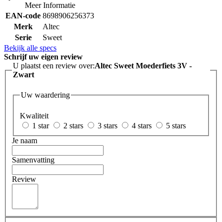
Meer Informatie
EAN-code
8698906256373
Merk
Altec
Serie
Sweet
Bekijk alle specs
Schrijf uw eigen review
U plaatst een review over:
Altec Sweet Moederfiets 3V -
Zwart
Uw waardering
Kwaliteit
1 star
2 stars
3 stars
4 stars
5 stars
Je naam
Samenvatting
Review