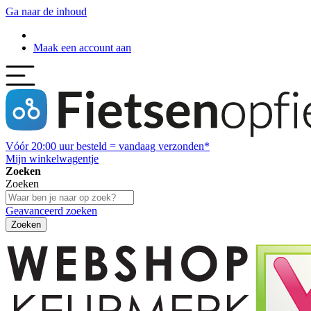
Ga naar de inhoud
Maak een account aan
Vóór
20:00
uur besteld = vandaag verzonden*
Mijn winkelwagentje
Zoeken
Zoeken
Geavanceerd zoeken
Zoeken