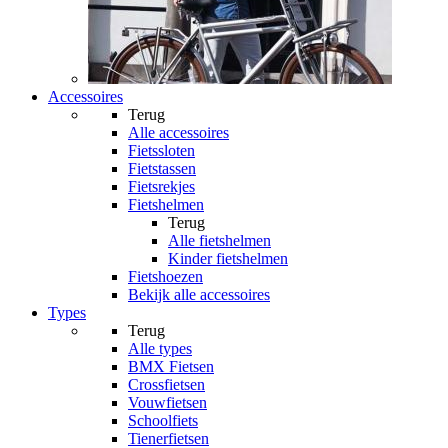
Accessoires
Terug
Alle
accessoires
Fietssloten
Fietstassen
Fietsrekjes
Fietshelmen
Terug
Alle
fietshelmen
Kinder fietshelmen
Fietshoezen
Bekijk alle accessoires
Types
Terug
Alle
types
BMX Fietsen
Crossfietsen
Vouwfietsen
Schoolfiets
Tienerfietsen