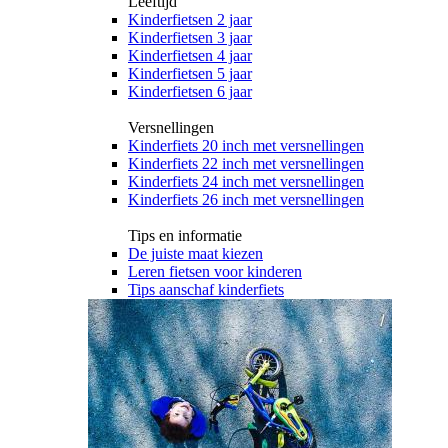
Leeftijd
Kinderfietsen 2 jaar
Kinderfietsen 3 jaar
Kinderfietsen 4 jaar
Kinderfietsen 5 jaar
Kinderfietsen 6 jaar
Versnellingen
Kinderfiets 20 inch met versnellingen
Kinderfiets 22 inch met versnellingen
Kinderfiets 24 inch met versnellingen
Kinderfiets 26 inch met versnellingen
Tips en informatie
De juiste maat kiezen
Leren fietsen voor kinderen
Tips aanschaf kinderfiets