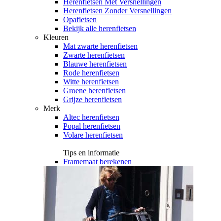
Herenfietsen Met Versnellingen
Herenfietsen Zonder Versnellingen
Opafietsen
Bekijk alle herenfietsen
Kleuren
Mat zwarte herenfietsen
Zwarte herenfietsen
Blauwe herenfietsen
Rode herenfietsen
Witte herenfietsen
Groene herenfietsen
Grijze herenfietsen
Merk
Altec herenfietsen
Popal herenfietsen
Volare herenfietsen
Tips en informatie
Framemaat berekenen