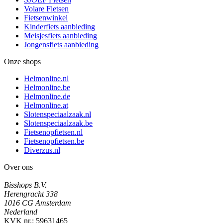
Volare Fietsen
Fietsenwinkel
Kinderfiets aanbieding
Meisjesfiets aanbieding
Jongensfiets aanbieding
Onze shops
Helmonline.nl
Helmonline.be
Helmonline.de
Helmonline.at
Slotenspeciaalzaak.nl
Slotenspeciaalzaak.be
Fietsenopfietsen.nl
Fietsenopfietsen.be
Diverzus.nl
Over ons
Bisshops B.V.
Herengracht 338
1016 CG Amsterdam
Nederland
KVK nr.: 59631465