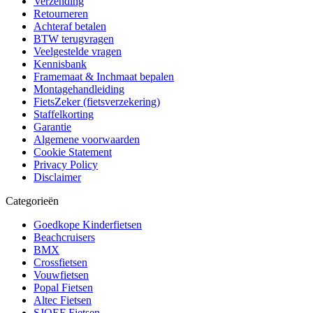
Verzending
Retourneren
Achteraf betalen
BTW terugvragen
Veelgestelde vragen
Kennisbank
Framemaat & Inchmaat bepalen
Montagehandleiding
FietsZeker (fietsverzekering)
Staffelkorting
Garantie
Algemene voorwaarden
Cookie Statement
Privacy Policy
Disclaimer
Categorieën
Goedkope Kinderfietsen
Beachcruisers
BMX
Crossfietsen
Vouwfietsen
Popal Fietsen
Altec Fietsen
SJOEF Fietsen