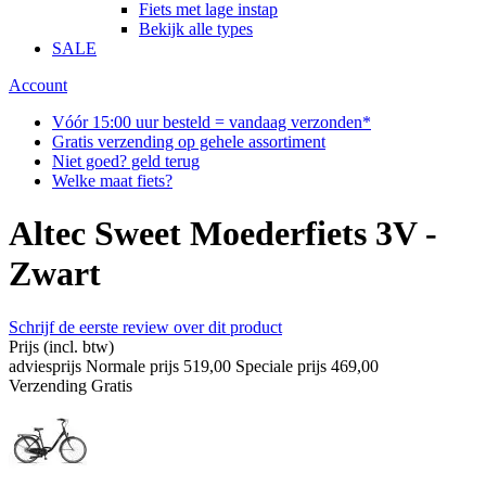
Fiets met lage instap
Bekijk alle types
SALE
Account
Vóór 15:00 uur besteld = vandaag verzonden*
Gratis verzending op gehele assortiment
Niet goed? geld terug
Welke maat fiets?
Altec Sweet Moederfiets 3V -
Zwart
Schrijf de eerste review over dit product
Prijs
(incl. btw)
adviesprijs
Normale prijs
519,00
Speciale prijs
469,00
Verzending
Gratis