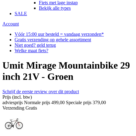
Fiets met lage instap
Bekijk alle types
SALE
Account
Vóór 15:00 uur besteld = vandaag verzonden*
Gratis verzending op gehele assortiment
Niet goed? geld terug
Welke maat fiets?
Umit Mirage Mountainbike 29
inch 21V - Groen
Schrijf de eerste review over dit product
Prijs
(incl. btw)
adviesprijs
Normale prijs
499,00
Speciale prijs
379,00
Verzending
Gratis