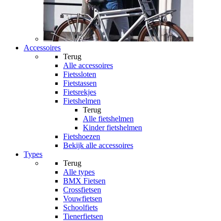
Accessoires
Terug
Alle
accessoires
Fietssloten
Fietstassen
Fietsrekjes
Fietshelmen
Terug
Alle
fietshelmen
Kinder fietshelmen
Fietshoezen
Bekijk alle accessoires
Types
Terug
Alle
types
BMX Fietsen
Crossfietsen
Vouwfietsen
Schoolfiets
Tienerfietsen