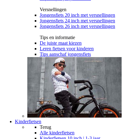
Versnellingen
Jongensfiets 20 inch met versnellingen
Jongensfiets 24 inch met versnellingen
Jongensfiets 26 inch met versnellingen
Tips en informatie
De juiste maat kiezen
Leren fietsen voor kinderen
Tips aanschaf jongensfiets
Kinderfietsen
Terug
Alle
kinderfietsen
Kinderfietsen 10 inch | 1-3 jaar