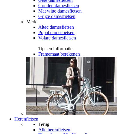
Gele damesfietsen
Gouden damesfietsen
Mat witte damesfietsen
Grijze damesfietsen
Merk
Altec damesfietsen
Popal damesfietsen
Volare damesfietsen
Tips en informatie
Framemaat berekenen
Herenfietsen
Terug
Alle
herenfietsen