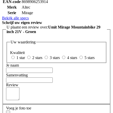
EAN-code
8698906253914
Merk
Altec
Serie
Mirage
Bekijk alle specs
Schrijf uw eigen review
U plaatst een review over:
Umit Mirage Mountainbike 29
inch 21V - Groen
Uw waardering
Kwaliteit
1 star
2 stars
3 stars
4 stars
5 stars
Je naam
Samenvatting
Review
Voeg je foto toe