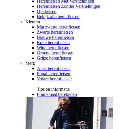
Herenfietsen Met Versnellingen
Herenfietsen Zonder Versnellingen
Opafietsen
Bekijk alle herenfietsen
Kleuren
Mat zwarte herenfietsen
Zwarte herenfietsen
Blauwe herenfietsen
Rode herenfietsen
Witte herenfietsen
Groene herenfietsen
Grijze herenfietsen
Merk
Altec herenfietsen
Popal herenfietsen
Volare herenfietsen
Tips en informatie
Framemaat berekenen