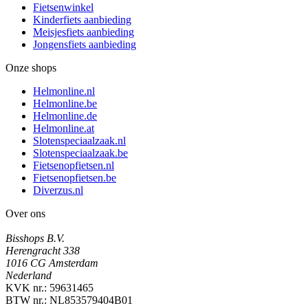
Fietsenwinkel
Kinderfiets aanbieding
Meisjesfiets aanbieding
Jongensfiets aanbieding
Onze shops
Helmonline.nl
Helmonline.be
Helmonline.de
Helmonline.at
Slotenspeciaalzaak.nl
Slotenspeciaalzaak.be
Fietsenopfietsen.nl
Fietsenopfietsen.be
Diverzus.nl
Over ons
Bisshops B.V.
Herengracht 338
1016 CG Amsterdam
Nederland
KVK nr.: 59631465
BTW nr.: NL853579404B01