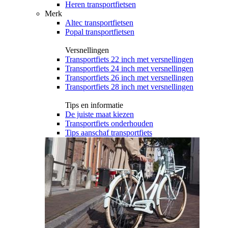
Heren transportfietsen
Merk
Altec transportfietsen
Popal transportfietsen
Versnellingen
Transportfiets 22 inch met versnellingen
Transportfiets 24 inch met versnellingen
Transportfiets 26 inch met versnellingen
Transportfiets 28 inch met versnellingen
Tips en informatie
De juiste maat kiezen
Transportfiets onderhouden
Tips aanschaf transportfiets