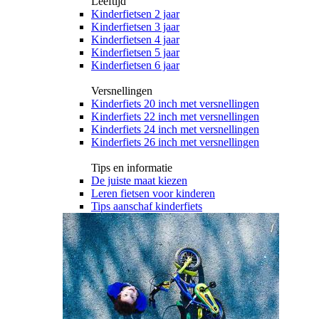
Leeftijd
Kinderfietsen 2 jaar
Kinderfietsen 3 jaar
Kinderfietsen 4 jaar
Kinderfietsen 5 jaar
Kinderfietsen 6 jaar
Versnellingen
Kinderfiets 20 inch met versnellingen
Kinderfiets 22 inch met versnellingen
Kinderfiets 24 inch met versnellingen
Kinderfiets 26 inch met versnellingen
Tips en informatie
De juiste maat kiezen
Leren fietsen voor kinderen
Tips aanschaf kinderfiets