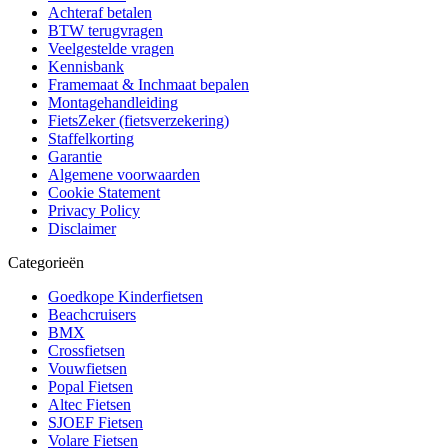
Achteraf betalen
BTW terugvragen
Veelgestelde vragen
Kennisbank
Framemaat & Inchmaat bepalen
Montagehandleiding
FietsZeker (fietsverzekering)
Staffelkorting
Garantie
Algemene voorwaarden
Cookie Statement
Privacy Policy
Disclaimer
Categorieën
Goedkope Kinderfietsen
Beachcruisers
BMX
Crossfietsen
Vouwfietsen
Popal Fietsen
Altec Fietsen
SJOEF Fietsen
Volare Fietsen