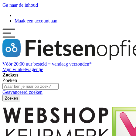
Ga naar de inhoud
Maak een account aan
Vóór
20:00
uur besteld = vandaag verzonden*
Mijn winkelwagentje
Zoeken
Zoeken
Geavanceerd zoeken
Zoeken