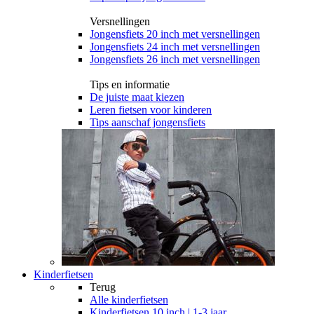
Versnellingen
Jongensfiets 20 inch met versnellingen
Jongensfiets 24 inch met versnellingen
Jongensfiets 26 inch met versnellingen
Tips en informatie
De juiste maat kiezen
Leren fietsen voor kinderen
Tips aanschaf jongensfiets
Kinderfietsen
Terug
Alle
kinderfietsen
Kinderfietsen 10 inch | 1-3 jaar