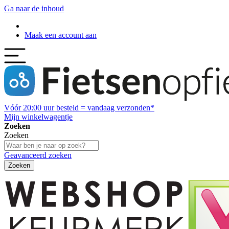
Ga naar de inhoud
Maak een account aan
Vóór
20:00
uur besteld = vandaag verzonden*
Mijn winkelwagentje
Zoeken
Zoeken
Geavanceerd zoeken
Zoeken