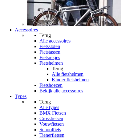
Accessoires
Terug
Alle
accessoires
Fietssloten
Fietstassen
Fietsrekjes
Fietshelmen
Terug
Alle
fietshelmen
Kinder fietshelmen
Fietshoezen
Bekijk alle accessoires
Types
Terug
Alle
types
BMX Fietsen
Crossfietsen
Vouwfietsen
Schoolfiets
Tienerfietsen