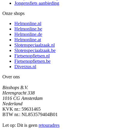
Jongensfiets aanbieding
Onze shops
Helmonline.nl
Helmonline.be
Helmonline.de
Helmonline.at
Slotenspeciaalzaak.nl
Slotenspeciaalzaak.be
Fietsenopfietsen.nl
Fietsenopfietsen.be
Diverzus.nl
Over ons
Bisshops B.V.
Herengracht 338
1016 CG Amsterdam
Nederland
KVK nr.: 59631465
BTW nr.: NL853579404B01
Let op: Dit is geen
retouradres