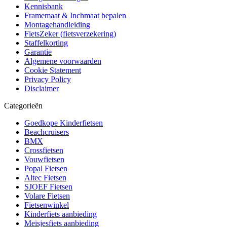
Kennisbank
Framemaat & Inchmaat bepalen
Montagehandleiding
FietsZeker (fietsverzekering)
Staffelkorting
Garantie
Algemene voorwaarden
Cookie Statement
Privacy Policy
Disclaimer
Categorieën
Goedkope Kinderfietsen
Beachcruisers
BMX
Crossfietsen
Vouwfietsen
Popal Fietsen
Altec Fietsen
SJOEF Fietsen
Volare Fietsen
Fietsenwinkel
Kinderfiets aanbieding
Meisjesfiets aanbieding