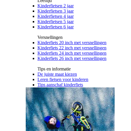
Leeftijd
Kinderfietsen 2 jaar
Kinderfietsen 3 jaar
Kinderfietsen 4 jaar
Kinderfietsen 5 jaar
Kinderfietsen 6 jaar
Versnellingen
Kinderfiets 20 inch met versnellingen
Kinderfiets 22 inch met versnellingen
Kinderfiets 24 inch met versnellingen
Kinderfiets 26 inch met versnellingen
Tips en informatie
De juiste maat kiezen
Leren fietsen voor kinderen
Tips aanschaf kinderfiets