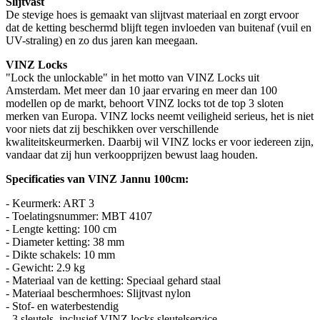
Slijtvast
De stevige hoes is gemaakt van slijtvast materiaal en zorgt ervoor
dat de ketting beschermd blijft tegen invloeden van buitenaf (vuil en
UV-straling) en zo dus jaren kan meegaan.
VINZ Locks
"Lock the unlockable" in het motto van VINZ Locks uit
Amsterdam. Met meer dan 10 jaar ervaring en meer dan 100
modellen op de markt, behoort VINZ locks tot de top 3 sloten
merken van Europa. VINZ locks neemt veiligheid serieus, het is niet
voor niets dat zij beschikken over verschillende
kwaliteitskeurmerken. Daarbij wil VINZ locks er voor iedereen zijn,
vandaar dat zij hun verkoopprijzen bewust laag houden.
Specificaties van VINZ Jannu 100cm:
- Keurmerk: ART 3
- Toelatingsnummer: MBT 4107
- Lengte ketting: 100 cm
- Diameter ketting: 38 mm
- Dikte schakels: 10 mm
- Gewicht: 2.9 kg
- Materiaal van de ketting: Speciaal gehard staal
- Materiaal beschermhoes: Slijtvast nylon
- Stof- en waterbestendig
- 3 sleutels, inclusief VINZ locks sleutelservice