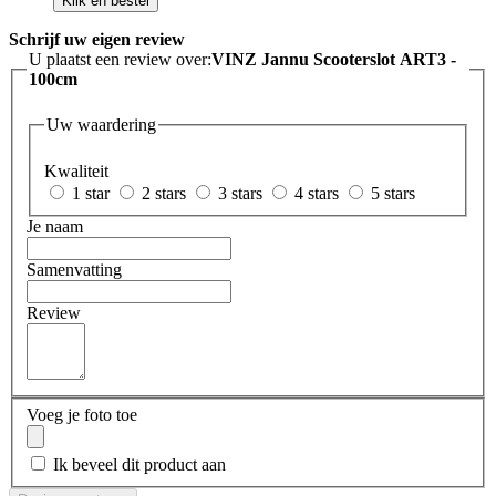
Klik en bestel
Schrijf uw eigen review
U plaatst een review over:
VINZ Jannu Scooterslot ART3 -
100cm
Uw waardering
Kwaliteit
1 star
2 stars
3 stars
4 stars
5 stars
Je naam
Samenvatting
Review
Voeg je foto toe
Ik beveel dit product aan