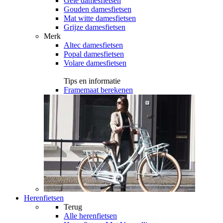
Gele damesfietsen
Gouden damesfietsen
Mat witte damesfietsen
Grijze damesfietsen
Merk
Altec damesfietsen
Popal damesfietsen
Volare damesfietsen
Tips en informatie
Framemaat berekenen
Herenfietsen
Terug
Alle
herenfietsen