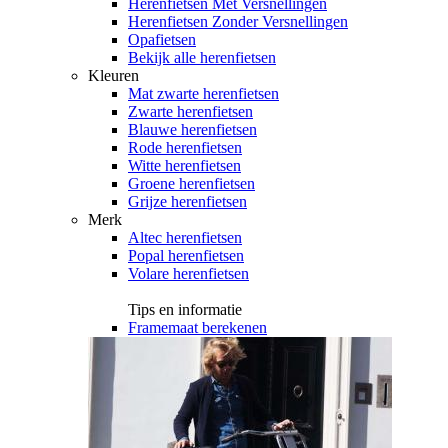
Herenfietsen Met Versnellingen
Herenfietsen Zonder Versnellingen
Opafietsen
Bekijk alle herenfietsen
Kleuren
Mat zwarte herenfietsen
Zwarte herenfietsen
Blauwe herenfietsen
Rode herenfietsen
Witte herenfietsen
Groene herenfietsen
Grijze herenfietsen
Merk
Altec herenfietsen
Popal herenfietsen
Volare herenfietsen
Tips en informatie
Framemaat berekenen