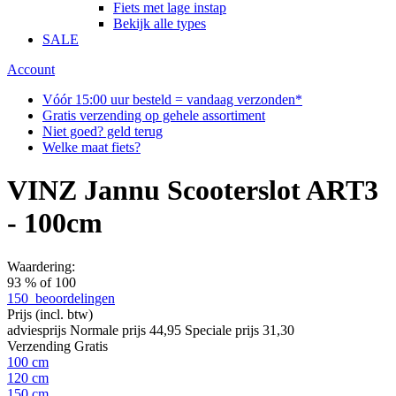
Fiets met lage instap
Bekijk alle types
SALE
Account
Vóór 15:00 uur besteld = vandaag verzonden*
Gratis verzending op gehele assortiment
Niet goed? geld terug
Welke maat fiets?
VINZ Jannu Scooterslot ART3
- 100cm
Waardering:
93
% of
100
150
beoordelingen
Prijs
(incl. btw)
adviesprijs
Normale prijs
44,95
Speciale prijs
31,30
Verzending
Gratis
100 cm
120 cm
150 cm