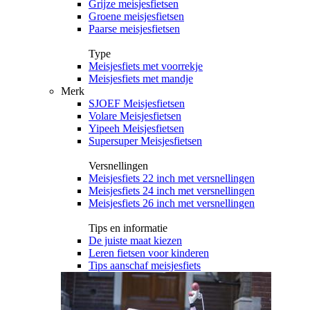
Grijze meisjesfietsen
Groene meisjesfietsen
Paarse meisjesfietsen
Type
Meisjesfiets met voorrekje
Meisjesfiets met mandje
Merk
SJOEF Meisjesfietsen
Volare Meisjesfietsen
Yipeeh Meisjesfietsen
Supersuper Meisjesfietsen
Versnellingen
Meisjesfiets 22 inch met versnellingen
Meisjesfiets 24 inch met versnellingen
Meisjesfiets 26 inch met versnellingen
Tips en informatie
De juiste maat kiezen
Leren fietsen voor kinderen
Tips aanschaf meisjesfiets