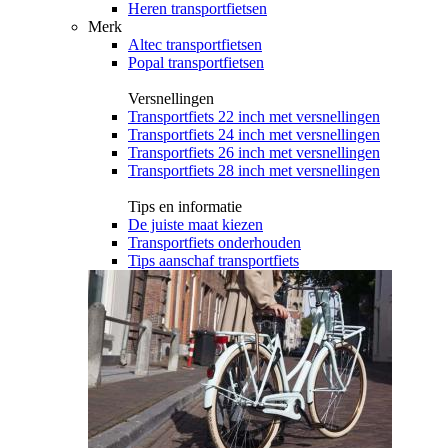
Heren transportfietsen
Merk
Altec transportfietsen
Popal transportfietsen
Versnellingen
Transportfiets 22 inch met versnellingen
Transportfiets 24 inch met versnellingen
Transportfiets 26 inch met versnellingen
Transportfiets 28 inch met versnellingen
Tips en informatie
De juiste maat kiezen
Transportfiets onderhouden
Tips aanschaf transportfiets