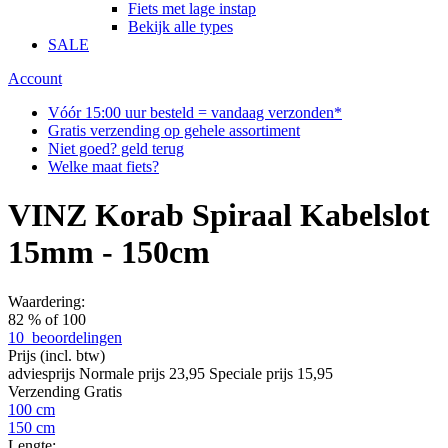
Fiets met lage instap
Bekijk alle types
SALE
Account
Vóór 15:00 uur besteld = vandaag verzonden*
Gratis verzending op gehele assortiment
Niet goed? geld terug
Welke maat fiets?
VINZ Korab Spiraal Kabelslot
15mm - 150cm
Waardering:
82
% of
100
10
beoordelingen
Prijs
(incl. btw)
adviesprijs
Normale prijs
23,95
Speciale prijs
15,95
Verzending
Gratis
100 cm
150 cm
Lengte: