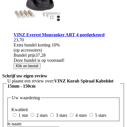
VINZ Everest Muuranker ART 4 goedgekeurd
23,70
Extra bundel korting
10%
(op accessoires)
Bundel prijs
37,28
Deze bundel is op voorraad!
Klik en bestel
Schrijf uw eigen review
U plaatst een review over:
VINZ Korab Spiraal Kabelslot
15mm - 150cm
Uw waardering
Kwaliteit
1 star
2 stars
3 stars
4 stars
5 stars
Je naam