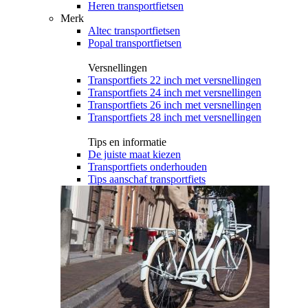
Heren transportfietsen
Merk
Altec transportfietsen
Popal transportfietsen
Versnellingen
Transportfiets 22 inch met versnellingen
Transportfiets 24 inch met versnellingen
Transportfiets 26 inch met versnellingen
Transportfiets 28 inch met versnellingen
Tips en informatie
De juiste maat kiezen
Transportfiets onderhouden
Tips aanschaf transportfiets