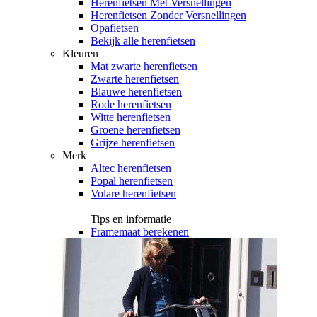
Herenfietsen Met Versnellingen
Herenfietsen Zonder Versnellingen
Opafietsen
Bekijk alle herenfietsen
Kleuren
Mat zwarte herenfietsen
Zwarte herenfietsen
Blauwe herenfietsen
Rode herenfietsen
Witte herenfietsen
Groene herenfietsen
Grijze herenfietsen
Merk
Altec herenfietsen
Popal herenfietsen
Volare herenfietsen
Tips en informatie
Framemaat berekenen