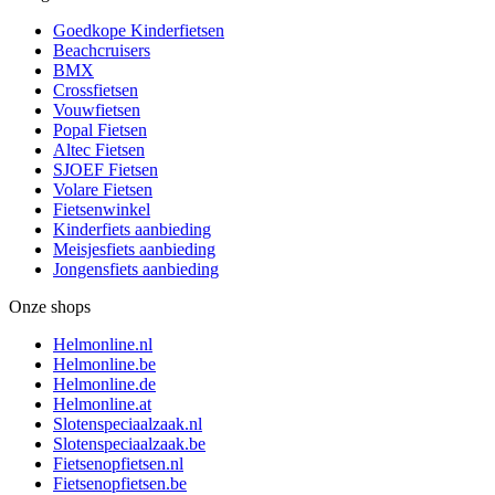
Goedkope Kinderfietsen
Beachcruisers
BMX
Crossfietsen
Vouwfietsen
Popal Fietsen
Altec Fietsen
SJOEF Fietsen
Volare Fietsen
Fietsenwinkel
Kinderfiets aanbieding
Meisjesfiets aanbieding
Jongensfiets aanbieding
Onze shops
Helmonline.nl
Helmonline.be
Helmonline.de
Helmonline.at
Slotenspeciaalzaak.nl
Slotenspeciaalzaak.be
Fietsenopfietsen.nl
Fietsenopfietsen.be