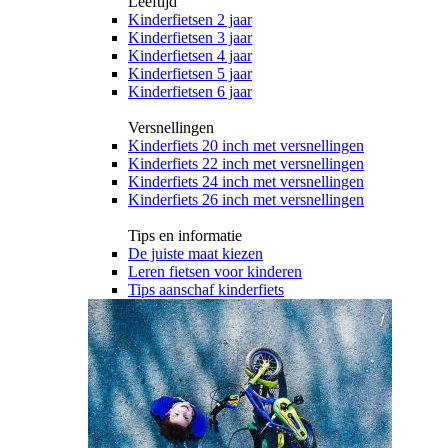
Leeftijd
Kinderfietsen 2 jaar
Kinderfietsen 3 jaar
Kinderfietsen 4 jaar
Kinderfietsen 5 jaar
Kinderfietsen 6 jaar
Versnellingen
Kinderfiets 20 inch met versnellingen
Kinderfiets 22 inch met versnellingen
Kinderfiets 24 inch met versnellingen
Kinderfiets 26 inch met versnellingen
Tips en informatie
De juiste maat kiezen
Leren fietsen voor kinderen
Tips aanschaf kinderfiets