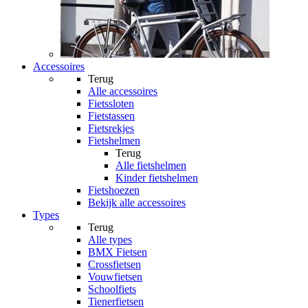
Accessoires
Terug
Alle
accessoires
Fietssloten
Fietstassen
Fietsrekjes
Fietshelmen
Terug
Alle
fietshelmen
Kinder fietshelmen
Fietshoezen
Bekijk alle accessoires
Types
Terug
Alle
types
BMX Fietsen
Crossfietsen
Vouwfietsen
Schoolfiets
Tienerfietsen