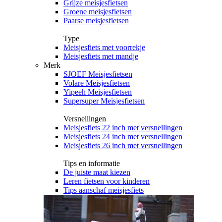
Grijze meisjesfietsen
Groene meisjesfietsen
Paarse meisjesfietsen
Type
Meisjesfiets met voorrekje
Meisjesfiets met mandje
Merk
SJOEF Meisjesfietsen
Volare Meisjesfietsen
Yipeeh Meisjesfietsen
Supersuper Meisjesfietsen
Versnellingen
Meisjesfiets 22 inch met versnellingen
Meisjesfiets 24 inch met versnellingen
Meisjesfiets 26 inch met versnellingen
Tips en informatie
De juiste maat kiezen
Leren fietsen voor kinderen
Tips aanschaf meisjesfiets