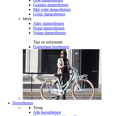
Gele damesfietsen
Gouden damesfietsen
Mat witte damesfietsen
Grijze damesfietsen
Merk
Altec damesfietsen
Popal damesfietsen
Volare damesfietsen
Tips en informatie
Framemaat berekenen
Herenfietsen
Terug
Alle
herenfietsen