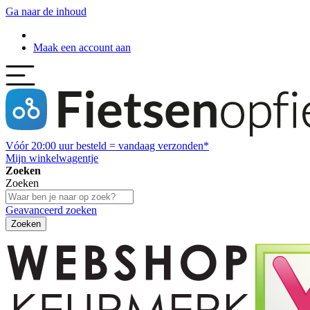
Ga naar de inhoud
Maak een account aan
Vóór
20:00
uur besteld = vandaag verzonden*
Mijn winkelwagentje
Zoeken
Zoeken
Geavanceerd zoeken
Zoeken