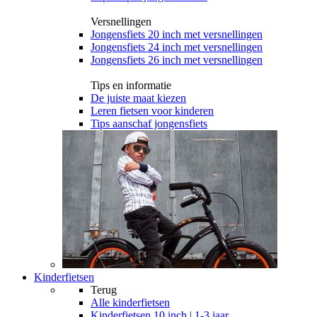
Versnellingen
Jongensfiets 20 inch met versnellingen
Jongensfiets 24 inch met versnellingen
Jongensfiets 26 inch met versnellingen
Tips en informatie
De juiste maat kiezen
Leren fietsen voor kinderen
Tips aanschaf jongensfiets
Kinderfietsen
Terug
Alle
kinderfietsen
Kinderfietsen 10 inch | 1-3 jaar