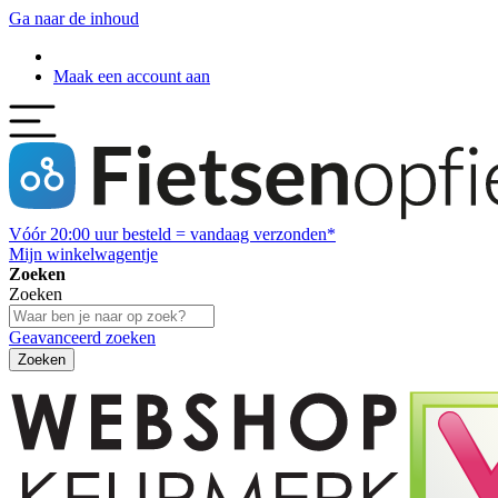
Ga naar de inhoud
Maak een account aan
Vóór
20:00
uur besteld = vandaag verzonden*
Mijn winkelwagentje
Zoeken
Zoeken
Geavanceerd zoeken
Zoeken