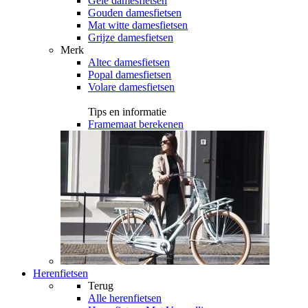
Gele damesfietsen
Gouden damesfietsen
Mat witte damesfietsen
Grijze damesfietsen
Merk
Altec damesfietsen
Popal damesfietsen
Volare damesfietsen
Tips en informatie
Framemaat berekenen
Herenfietsen
Terug
Alle
herenfietsen