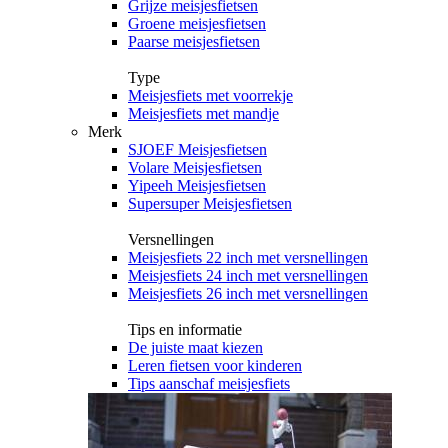
Grijze meisjesfietsen
Groene meisjesfietsen
Paarse meisjesfietsen
Type
Meisjesfiets met voorrekje
Meisjesfiets met mandje
Merk
SJOEF Meisjesfietsen
Volare Meisjesfietsen
Yipeeh Meisjesfietsen
Supersuper Meisjesfietsen
Versnellingen
Meisjesfiets 22 inch met versnellingen
Meisjesfiets 24 inch met versnellingen
Meisjesfiets 26 inch met versnellingen
Tips en informatie
De juiste maat kiezen
Leren fietsen voor kinderen
Tips aanschaf meisjesfiets