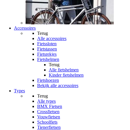
Accessoires
Terug
Alle
accessoires
Fietssloten
Fietstassen
Fietsrekjes
Fietshelmen
Terug
Alle
fietshelmen
Kinder fietshelmen
Fietshoezen
Bekijk alle accessoires
Types
Terug
Alle
types
BMX Fietsen
Crossfietsen
Vouwfietsen
Schoolfiets
Tienerfietsen