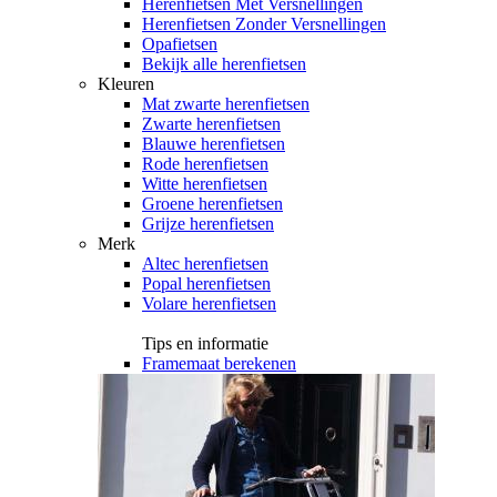
Herenfietsen Met Versnellingen
Herenfietsen Zonder Versnellingen
Opafietsen
Bekijk alle herenfietsen
Kleuren
Mat zwarte herenfietsen
Zwarte herenfietsen
Blauwe herenfietsen
Rode herenfietsen
Witte herenfietsen
Groene herenfietsen
Grijze herenfietsen
Merk
Altec herenfietsen
Popal herenfietsen
Volare herenfietsen
Tips en informatie
Framemaat berekenen