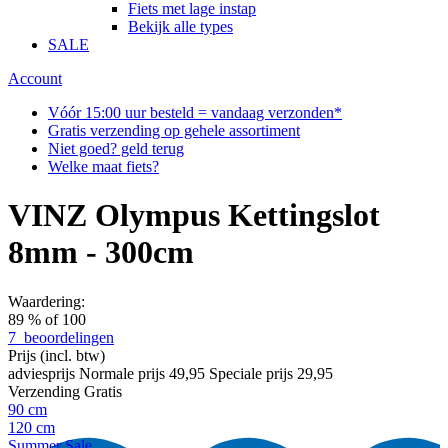
Fiets met lage instap
Bekijk alle types
SALE
Account
Vóór 15:00 uur besteld = vandaag verzonden*
Gratis verzending op gehele assortiment
Niet goed? geld terug
Welke maat fiets?
VINZ Olympus Kettingslot
8mm - 300cm
Waardering:
89
% of
100
7
beoordelingen
Prijs
(incl. btw)
adviesprijs
Normale prijs
49,95
Speciale prijs
29,95
Verzending
Gratis
90 cm
120 cm
Summer Sale