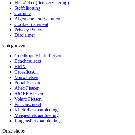
FietsZeker (fietsverzekering)
Staffelkorting
Garantie
Algemene voorwaarden
Cookie Statement
Privacy Policy
Disclaimer
Categorieën
Goedkope Kinderfietsen
Beachcruisers
BMX
Crossfietsen
Vouwfietsen
Popal Fietsen
Altec Fietsen
SJOEF Fietsen
Volare Fietsen
Fietsenwinkel
Kinderfiets aanbieding
Meisjesfiets aanbieding
Jongensfiets aanbieding
Onze shops