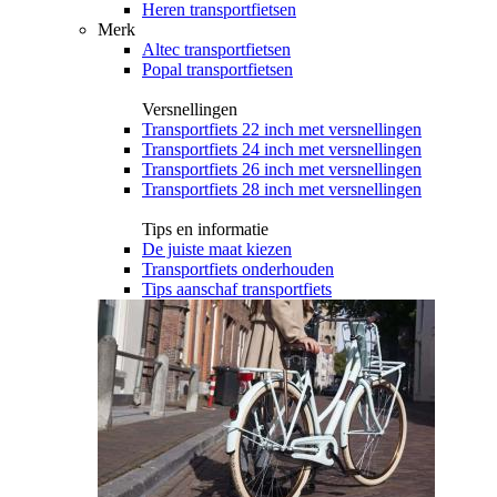
Heren transportfietsen
Merk
Altec transportfietsen
Popal transportfietsen
Versnellingen
Transportfiets 22 inch met versnellingen
Transportfiets 24 inch met versnellingen
Transportfiets 26 inch met versnellingen
Transportfiets 28 inch met versnellingen
Tips en informatie
De juiste maat kiezen
Transportfiets onderhouden
Tips aanschaf transportfiets