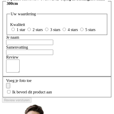
300cm
Uw waardering
Kwaliteit
1 star
2 stars
3 stars
4 stars
5 stars
Je naam
Samenvatting
Review
Voeg je foto toe
Ik beveel dit product aan
Review versturen