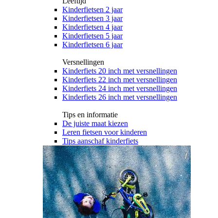
Leeftijd
Kinderfietsen 2 jaar
Kinderfietsen 3 jaar
Kinderfietsen 4 jaar
Kinderfietsen 5 jaar
Kinderfietsen 6 jaar
Versnellingen
Kinderfiets 20 inch met versnellingen
Kinderfiets 22 inch met versnellingen
Kinderfiets 24 inch met versnellingen
Kinderfiets 26 inch met versnellingen
Tips en informatie
De juiste maat kiezen
Leren fietsen voor kinderen
Tips aanschaf kinderfiets