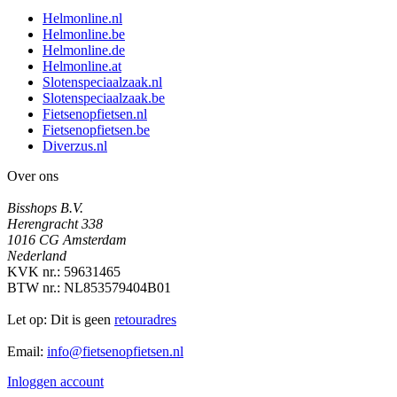
Helmonline.nl
Helmonline.be
Helmonline.de
Helmonline.at
Slotenspeciaalzaak.nl
Slotenspeciaalzaak.be
Fietsenopfietsen.nl
Fietsenopfietsen.be
Diverzus.nl
Over ons
Bisshops B.V.
Herengracht 338
1016 CG Amsterdam
Nederland
KVK nr.: 59631465
BTW nr.: NL853579404B01
Let op: Dit is geen
retouradres
Email:
info@fietsenopfietsen.nl
Inloggen account