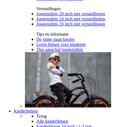
Versnellingen
Jongensfiets 20 inch met versnellingen
Jongensfiets 24 inch met versnellingen
Jongensfiets 26 inch met versnellingen
Tips en informatie
De juiste maat kiezen
Leren fietsen voor kinderen
Tips aanschaf jongensfiets
Kinderfietsen
Terug
Alle
kinderfietsen
Kinderfietsen 10 inch | 1-3 jaar