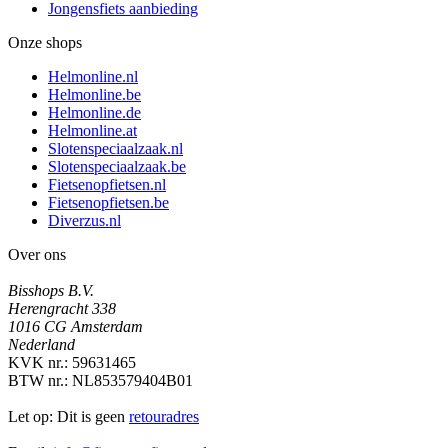
Jongensfiets aanbieding
Onze shops
Helmonline.nl
Helmonline.be
Helmonline.de
Helmonline.at
Slotenspeciaalzaak.nl
Slotenspeciaalzaak.be
Fietsenopfietsen.nl
Fietsenopfietsen.be
Diverzus.nl
Over ons
Bisshops B.V.
Herengracht 338
1016 CG Amsterdam
Nederland
KVK nr.: 59631465
BTW nr.: NL853579404B01
Let op: Dit is geen
retouradres