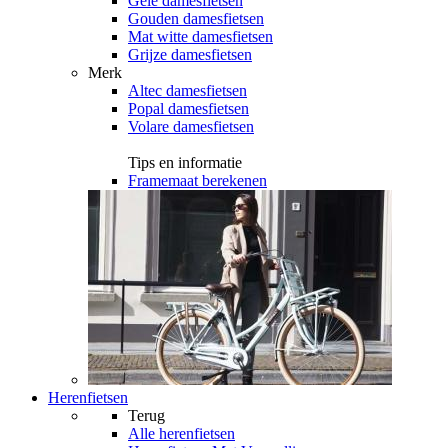
Gele damesfietsen
Gouden damesfietsen
Mat witte damesfietsen
Grijze damesfietsen
Merk
Altec damesfietsen
Popal damesfietsen
Volare damesfietsen
Tips en informatie
Framemaat berekenen
Herenfietsen
Terug
Alle
herenfietsen