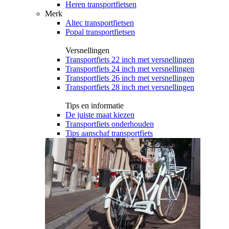
Heren transportfietsen
Merk
Altec transportfietsen
Popal transportfietsen
Versnellingen
Transportfiets 22 inch met versnellingen
Transportfiets 24 inch met versnellingen
Transportfiets 26 inch met versnellingen
Transportfiets 28 inch met versnellingen
Tips en informatie
De juiste maat kiezen
Transportfiets onderhouden
Tips aanschaf transportfiets