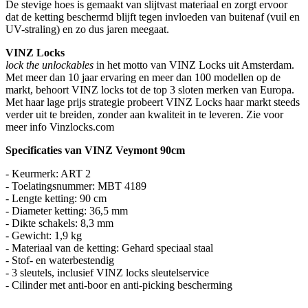
De stevige hoes is gemaakt van slijtvast materiaal en zorgt ervoor
dat de ketting beschermd blijft tegen invloeden van buitenaf (vuil en
UV-straling) en zo dus jaren meegaat.
VINZ Locks
lock the unlockables
in het motto van VINZ Locks uit Amsterdam.
Met meer dan 10 jaar ervaring en meer dan 100 modellen op de
markt, behoort VINZ locks tot de top 3 sloten merken van Europa.
Met haar lage prijs strategie probeert VINZ Locks haar markt steeds
verder uit te breiden, zonder aan kwaliteit in te leveren. Zie voor
meer info Vinzlocks.com
Specificaties van VINZ Veymont 90cm
- Keurmerk: ART 2
- Toelatingsnummer: MBT 4189
- Lengte ketting: 90 cm
- Diameter ketting: 36,5 mm
- Dikte schakels: 8,3 mm
- Gewicht: 1,9 kg
- Materiaal van de ketting: Gehard speciaal staal
- Stof- en waterbestendig
- 3 sleutels, inclusief VINZ locks sleutelservice
- Cilinder met anti-boor en anti-picking bescherming