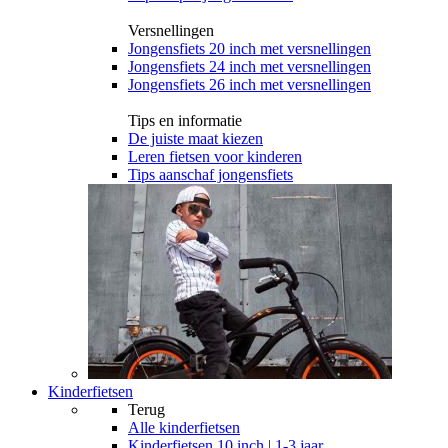
Versnellingen
Jongensfiets 20 inch met versnellingen
Jongensfiets 24 inch met versnellingen
Jongensfiets 26 inch met versnellingen
Tips en informatie
De juiste maat kiezen
Leren fietsen voor kinderen
Tips aanschaf jongensfiets
Kinderfietsen
Terug
Alle
kinderfietsen
Kinderfietsen 10 inch | 1-3 jaar