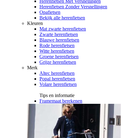
Herenfietsen Met Versnellingen
Herenfietsen Zonder Versnellingen
Opafietsen
Bekijk alle herenfietsen
Kleuren
Mat zwarte herenfietsen
Zwarte herenfietsen
Blauwe herenfietsen
Rode herenfietsen
Witte herenfietsen
Groene herenfietsen
Grijze herenfietsen
Merk
Altec herenfietsen
Popal herenfietsen
Volare herenfietsen
Tips en informatie
Framemaat berekenen