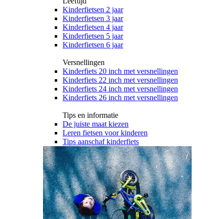
Leeftijd
Kinderfietsen 2 jaar
Kinderfietsen 3 jaar
Kinderfietsen 4 jaar
Kinderfietsen 5 jaar
Kinderfietsen 6 jaar
Versnellingen
Kinderfiets 20 inch met versnellingen
Kinderfiets 22 inch met versnellingen
Kinderfiets 24 inch met versnellingen
Kinderfiets 26 inch met versnellingen
Tips en informatie
De juiste maat kiezen
Leren fietsen voor kinderen
Tips aanschaf kinderfiets