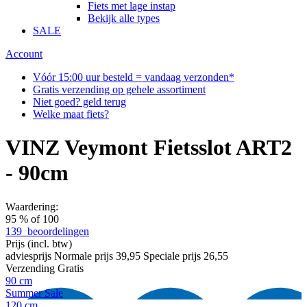
Fiets met lage instap
Bekijk alle types
SALE
Account
Vóór 15:00 uur besteld = vandaag verzonden*
Gratis verzending op gehele assortiment
Niet goed? geld terug
Welke maat fiets?
VINZ Veymont Fietsslot ART2
- 90cm
Waardering:
95
% of
100
139
beoordelingen
Prijs
(incl. btw)
adviesprijs
Normale prijs
39,95
Speciale prijs
26,55
Verzending
Gratis
90 cm
Summer Sale
120 cm