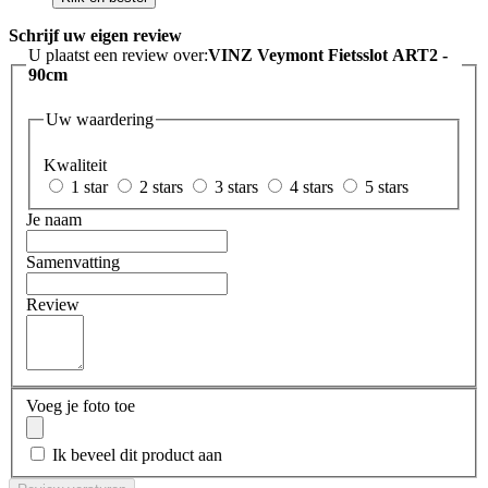
Schrijf uw eigen review
U plaatst een review over:
VINZ Veymont Fietsslot ART2 -
90cm
Uw waardering
Kwaliteit
1 star
2 stars
3 stars
4 stars
5 stars
Je naam
Samenvatting
Review
Voeg je foto toe
Ik beveel dit product aan