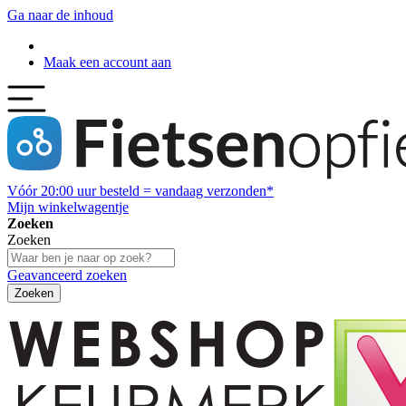
Ga naar de inhoud
Maak een account aan
Vóór
20:00
uur besteld = vandaag verzonden*
Mijn winkelwagentje
Zoeken
Zoeken
Geavanceerd zoeken
Zoeken