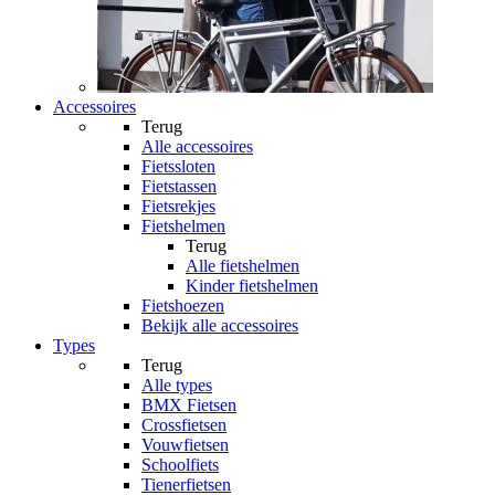
Accessoires
Terug
Alle
accessoires
Fietssloten
Fietstassen
Fietsrekjes
Fietshelmen
Terug
Alle
fietshelmen
Kinder fietshelmen
Fietshoezen
Bekijk alle accessoires
Types
Terug
Alle
types
BMX Fietsen
Crossfietsen
Vouwfietsen
Schoolfiets
Tienerfietsen