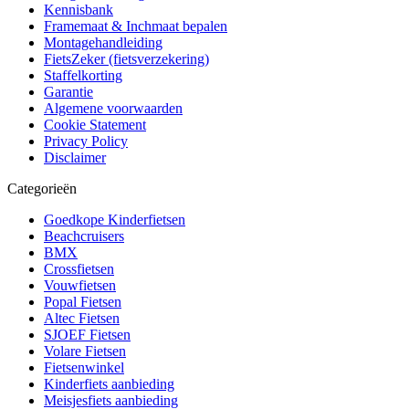
Kennisbank
Framemaat & Inchmaat bepalen
Montagehandleiding
FietsZeker (fietsverzekering)
Staffelkorting
Garantie
Algemene voorwaarden
Cookie Statement
Privacy Policy
Disclaimer
Categorieën
Goedkope Kinderfietsen
Beachcruisers
BMX
Crossfietsen
Vouwfietsen
Popal Fietsen
Altec Fietsen
SJOEF Fietsen
Volare Fietsen
Fietsenwinkel
Kinderfiets aanbieding
Meisjesfiets aanbieding