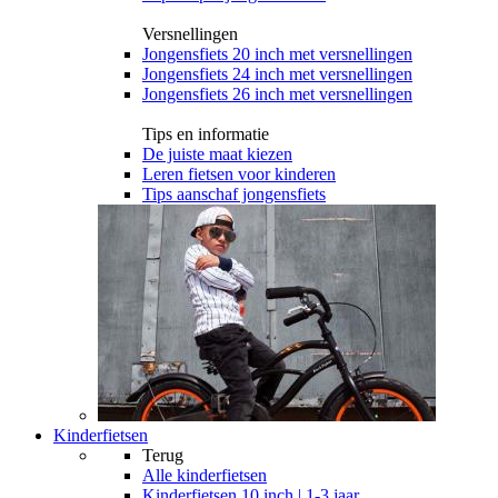
Versnellingen
Jongensfiets 20 inch met versnellingen
Jongensfiets 24 inch met versnellingen
Jongensfiets 26 inch met versnellingen
Tips en informatie
De juiste maat kiezen
Leren fietsen voor kinderen
Tips aanschaf jongensfiets
Kinderfietsen
Terug
Alle
kinderfietsen
Kinderfietsen 10 inch | 1-3 jaar