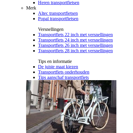
Heren transportfietsen
Merk
Altec transportfietsen
Popal transportfietsen
Versnellingen
Transportfiets 22 inch met versnellingen
Transportfiets 24 inch met versnellingen
Transportfiets 26 inch met versnellingen
Transportfiets 28 inch met versnellingen
Tips en informatie
De juiste maat kiezen
Transportfiets onderhouden
Tips aanschaf transportfiets