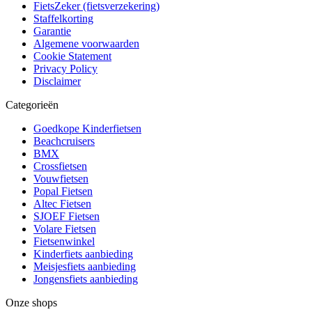
FietsZeker (fietsverzekering)
Staffelkorting
Garantie
Algemene voorwaarden
Cookie Statement
Privacy Policy
Disclaimer
Categorieën
Goedkope Kinderfietsen
Beachcruisers
BMX
Crossfietsen
Vouwfietsen
Popal Fietsen
Altec Fietsen
SJOEF Fietsen
Volare Fietsen
Fietsenwinkel
Kinderfiets aanbieding
Meisjesfiets aanbieding
Jongensfiets aanbieding
Onze shops