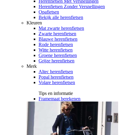
Herenfietsen Met Versnellingen
Herenfietsen Zonder Versnellingen
Opafietsen
Bekijk alle herenfietsen
Kleuren
Mat zwarte herenfietsen
Zwarte herenfietsen
Blauwe herenfietsen
Rode herenfietsen
Witte herenfietsen
Groene herenfietsen
Grijze herenfietsen
Merk
Altec herenfietsen
Popal herenfietsen
Volare herenfietsen
Tips en informatie
Framemaat berekenen