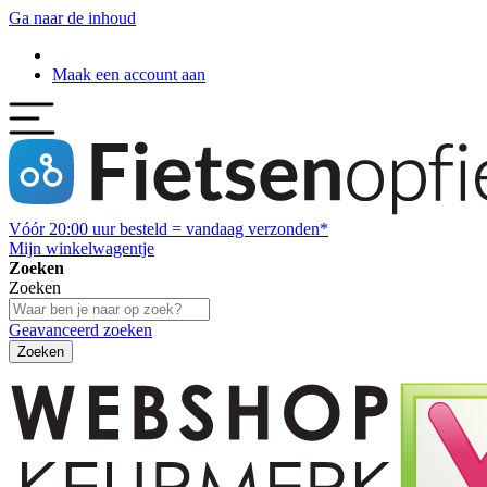
Ga naar de inhoud
Maak een account aan
Vóór
20:00
uur besteld = vandaag verzonden*
Mijn winkelwagentje
Zoeken
Zoeken
Geavanceerd zoeken
Zoeken