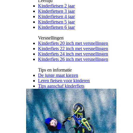
Leeftijd
Kinderfietsen 2 jaar
Kinderfietsen 3 jaar
Kinderfietsen 4 jaar
Kinderfietsen 5 jaar
Kinderfietsen 6 jaar
Versnellingen
Kinderfiets 20 inch met versnellingen
Kinderfiets 22 inch met versnellingen
Kinderfiets 24 inch met versnellingen
Kinderfiets 26 inch met versnellingen
Tips en informatie
De juiste maat kiezen
Leren fietsen voor kinderen
Tips aanschaf kinderfiets