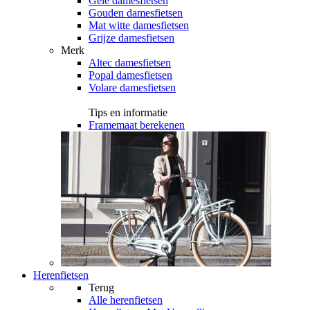
Gele damesfietsen
Gouden damesfietsen
Mat witte damesfietsen
Grijze damesfietsen
Merk
Altec damesfietsen
Popal damesfietsen
Volare damesfietsen
Tips en informatie
Framemaat berekenen
Herenfietsen
Terug
Alle
herenfietsen