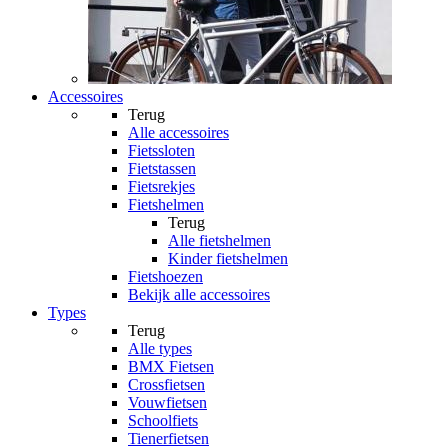
Accessoires
Terug
Alle
accessoires
Fietssloten
Fietstassen
Fietsrekjes
Fietshelmen
Terug
Alle
fietshelmen
Kinder fietshelmen
Fietshoezen
Bekijk alle accessoires
Types
Terug
Alle
types
BMX Fietsen
Crossfietsen
Vouwfietsen
Schoolfiets
Tienerfietsen