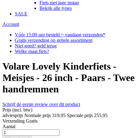
Fiets met lage instap
Bekijk alle types
SALE
Account
Vóór 15:00 uur besteld = vandaag verzonden*
Gratis verzending op gehele assortiment
Niet goed? geld terug
Welke maat fiets?
Volare Lovely Kinderfiets -
Meisjes - 26 inch - Paars - Twee
handremmen
Schrijf de eerste review over dit product
Prijs
(incl. btw)
adviesprijs
Normale prijs
319,95
Speciale prijs
255,95
Verzending
Gratis
Aantal