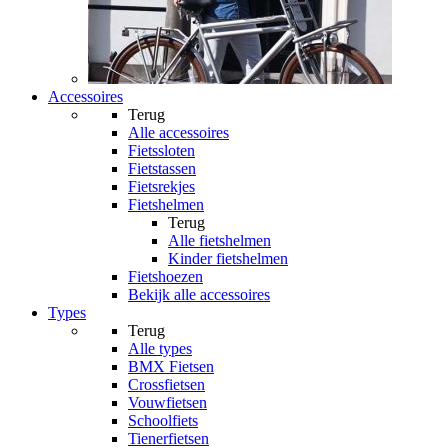
Accessoires
Terug
Alle
accessoires
Fietssloten
Fietstassen
Fietsrekjes
Fietshelmen
Terug
Alle
fietshelmen
Kinder fietshelmen
Fietshoezen
Bekijk alle accessoires
Types
Terug
Alle
types
BMX Fietsen
Crossfietsen
Vouwfietsen
Schoolfiets
Tienerfietsen