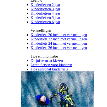
Leeftijd
Kinderfietsen 2 jaar
Kinderfietsen 3 jaar
Kinderfietsen 4 jaar
Kinderfietsen 5 jaar
Kinderfietsen 6 jaar
Versnellingen
Kinderfiets 20 inch met versnellingen
Kinderfiets 22 inch met versnellingen
Kinderfiets 24 inch met versnellingen
Kinderfiets 26 inch met versnellingen
Tips en informatie
De juiste maat kiezen
Leren fietsen voor kinderen
Tips aanschaf kinderfiets