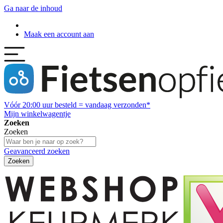
Ga naar de inhoud
Maak een account aan
Vóór
20:00
uur besteld = vandaag verzonden*
Mijn winkelwagentje
Zoeken
Zoeken
Geavanceerd zoeken
Zoeken