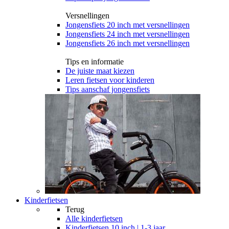
Versnellingen
Jongensfiets 20 inch met versnellingen
Jongensfiets 24 inch met versnellingen
Jongensfiets 26 inch met versnellingen
Tips en informatie
De juiste maat kiezen
Leren fietsen voor kinderen
Tips aanschaf jongensfiets
Kinderfietsen
Terug
Alle
kinderfietsen
Kinderfietsen 10 inch | 1-3 jaar