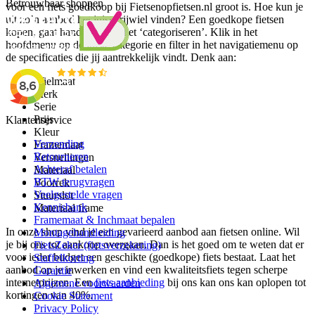
Betrouwbaar shoppen
voor een fiets goedkoop bij Fietsenopfietsen.nl groot is. Hoe kun je
uit zo’n aanbod het juiste rijwiel vinden? Een goedkope fietsen
kopen, gaat hand in hand met ‘categoriseren’. Klik in het
hoofdmenu op de juiste categorie en filter in het navigatiemenu op
de specificaties die jij aantrekkelijk vindt. Denk aan:
Wielmaat
Merk
Serie
Prijs
Klantenservice
Kleur
Verzending
Framemaat
Retourneren
Versnellingen
Achteraf betalen
Materiaal
BTW terugvragen
Voorrek
Veelgestelde vragen
Stuurslot
Kennisbank
Materiaal frame
Framemaat & Inchmaat bepalen
In onze shop vind je een gevarieerd aanbod aan fietsen online. Wil
Montagehandleiding
je bij ons tot aankoop overgaan. Dan is het goed om te weten dat er
FietsZeker (fietsverzekering)
voor ieder budget een geschikte (goedkope) fiets bestaat. Laat het
Staffelkorting
aanbod op je inwerken en vind een kwaliteitsfiets tegen scherpe
Garantie
internetprijzen. Een
fiets aanbieding
bij ons kan ons kan oplopen tot
Algemene voorwaarden
kortingen van 40%.
Cookie Statement
Privacy Policy