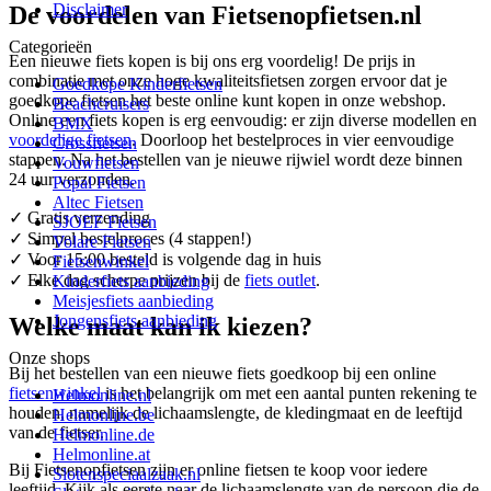
Disclaimer
De voordelen van Fietsenopfietsen.nl
Categorieën
Een nieuwe fiets kopen is bij ons erg voordelig! De prijs in
combinatie met onze hoge kwaliteitsfietsen zorgen ervoor dat je
Goedkope Kinderfietsen
goedkope fietsen het beste online kunt kopen in onze webshop.
Beachcruisers
Online een fiets kopen is erg eenvoudig: er zijn diverse modellen en
BMX
voordelige fietsen
. Doorloop het bestelproces in vier eenvoudige
Crossfietsen
stappen. Na het bestellen van je nieuwe rijwiel wordt deze binnen
Vouwfietsen
24 uur verzonden.
Popal Fietsen
Altec Fietsen
✓ Gratis verzending
SJOEF Fietsen
✓ Simpel bestelproces (4 stappen!)
Volare Fietsen
✓ Voor 15:00 besteld is volgende dag in huis
Fietsenwinkel
✓ Elke dag scherpe prijzen bij de
fiets outlet
.
Kinderfiets aanbieding
Meisjesfiets aanbieding
Jongensfiets aanbieding
Welke maat kan ik kiezen?
Onze shops
Bij het bestellen van een nieuwe fiets goedkoop bij een online
fietsenwinkel
is het belangrijk om met een aantal punten rekening te
Helmonline.nl
houden, namelijk de lichaamslengte, de kledingmaat en de leeftijd
Helmonline.be
van de fietser.
Helmonline.de
Helmonline.at
Bij Fietsenopfietsen zijn er online fietsen te koop voor iedere
Slotenspeciaalzaak.nl
leeftijd. Kijk als eerste naar de lichaamslengte van de persoon die de