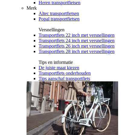
Heren transportfietsen
Merk
Altec transportfietsen
Popal transportfietsen
Versnellingen
Transportfiets 22 inch met versnellingen
Transportfiets 24 inch met versnellingen
Transportfiets 26 inch met versnellingen
Transportfiets 28 inch met versnellingen
Tips en informatie
De juiste maat kiezen
Transportfiets onderhouden
Tips aanschaf transportfiets