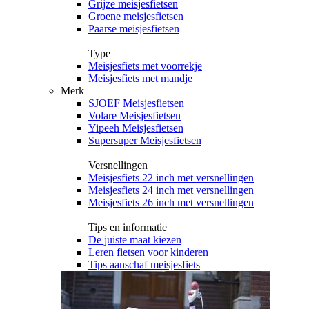
Grijze meisjesfietsen
Groene meisjesfietsen
Paarse meisjesfietsen
Type
Meisjesfiets met voorrekje
Meisjesfiets met mandje
Merk
SJOEF Meisjesfietsen
Volare Meisjesfietsen
Yipeeh Meisjesfietsen
Supersuper Meisjesfietsen
Versnellingen
Meisjesfiets 22 inch met versnellingen
Meisjesfiets 24 inch met versnellingen
Meisjesfiets 26 inch met versnellingen
Tips en informatie
De juiste maat kiezen
Leren fietsen voor kinderen
Tips aanschaf meisjesfiets