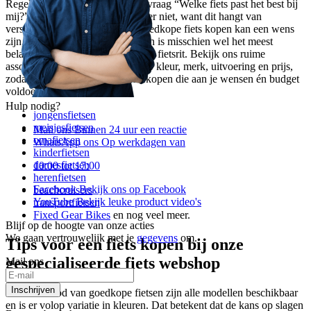
Regelmatig komt ‘ie voorbij; de vraag “Welke fiets past het best bij
mij?”. Een pasklaar antwoord is er niet, want dit hangt van
verschillende factoren af. Een goedkope fiets kopen kan een wens
zijn, maar een fiets op maat kopen is misschien wel het meest
belangrijke voor een comfortabele fietsrit. Bekijk ons ruime
assortiment en selecteer je fiets op kleur, merk, uitvoering en prijs,
zodat je een goedkope fiets kan kopen die aan je wensen én budget
voldoet. Bij ons vind je:
Hulp nodig?
jongensfietsen
meisjesfietsen
Mail ons
Binnen 24 uur een reactie
omafietsen
WhatsApp ons
Op werkdagen van
kinderfietsen
damesfietsen
10:00 tot 17:00
herenfietsen
Facebook
Bekijk ons op Facebook
beachcruisers
YouTube
Bekijk leuke product video's
transportfietsen
Fixed Gear Bikes
en nog veel meer.
Blijf op de hoogte van onze acties
We gaan vertrouwelijk met je
gegevens
om.
Tips voor een fiets kopen bij onze
gespecialiseerde fiets webshop
Mail ons
Inschrijven
In ons aanbod van goedkope fietsen zijn alle modellen beschikbaar
en is er volop variatie in kleuren. Dat betekent dat de kans op slagen