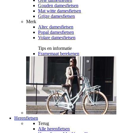
Gele damesfietsen
Gouden damesfietsen
Mat witte damesfietsen
Grijze damesfietsen
Merk
Altec damesfietsen
Popal damesfietsen
Volare damesfietsen
Tips en informatie
Framemaat berekenen
Herenfietsen
Terug
Alle
herenfietsen