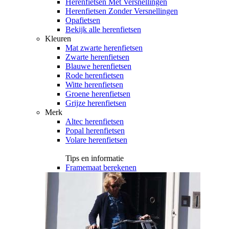
Herenfietsen Met Versnellingen
Herenfietsen Zonder Versnellingen
Opafietsen
Bekijk alle herenfietsen
Kleuren
Mat zwarte herenfietsen
Zwarte herenfietsen
Blauwe herenfietsen
Rode herenfietsen
Witte herenfietsen
Groene herenfietsen
Grijze herenfietsen
Merk
Altec herenfietsen
Popal herenfietsen
Volare herenfietsen
Tips en informatie
Framemaat berekenen