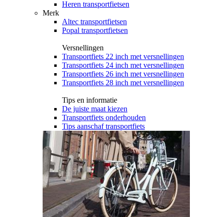
Heren transportfietsen
Merk
Altec transportfietsen
Popal transportfietsen
Versnellingen
Transportfiets 22 inch met versnellingen
Transportfiets 24 inch met versnellingen
Transportfiets 26 inch met versnellingen
Transportfiets 28 inch met versnellingen
Tips en informatie
De juiste maat kiezen
Transportfiets onderhouden
Tips aanschaf transportfiets