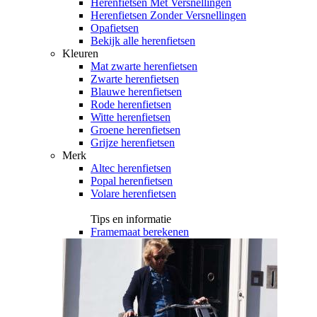
Herenfietsen Met Versnellingen
Herenfietsen Zonder Versnellingen
Opafietsen
Bekijk alle herenfietsen
Kleuren
Mat zwarte herenfietsen
Zwarte herenfietsen
Blauwe herenfietsen
Rode herenfietsen
Witte herenfietsen
Groene herenfietsen
Grijze herenfietsen
Merk
Altec herenfietsen
Popal herenfietsen
Volare herenfietsen
Tips en informatie
Framemaat berekenen