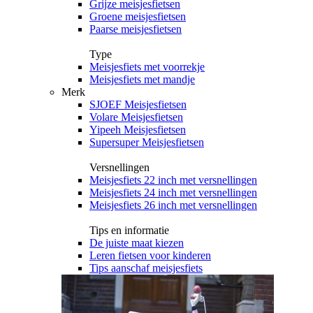
Grijze meisjesfietsen
Groene meisjesfietsen
Paarse meisjesfietsen
Type
Meisjesfiets met voorrekje
Meisjesfiets met mandje
Merk
SJOEF Meisjesfietsen
Volare Meisjesfietsen
Yipeeh Meisjesfietsen
Supersuper Meisjesfietsen
Versnellingen
Meisjesfiets 22 inch met versnellingen
Meisjesfiets 24 inch met versnellingen
Meisjesfiets 26 inch met versnellingen
Tips en informatie
De juiste maat kiezen
Leren fietsen voor kinderen
Tips aanschaf meisjesfiets