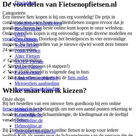
Disclaimer
De voordelen van Fietsenopfietsen.nl
Categorieën
Een nieuwe fiets kopen is bij ons erg voordelig! De prijs in
combinatie met onze hoge kwaliteitsfietsen zorgen ervoor dat je
Goedkope Kinderfietsen
goedkope fietsen het beste online kunt kopen in onze webshop.
Beachcruisers
Online een fiets kopen is erg eenvoudig: er zijn diverse modellen en
BMX
voordelige fietsen
. Doorloop het bestelproces in vier eenvoudige
Crossfietsen
stappen. Na het bestellen van je nieuwe rijwiel wordt deze binnen
Vouwfietsen
24 uur verzonden.
Popal Fietsen
Altec Fietsen
✓ Gratis verzending
SJOEF Fietsen
✓ Simpel bestelproces (4 stappen!)
Volare Fietsen
✓ Voor 15:00 besteld is volgende dag in huis
Fietsenwinkel
✓ Elke dag scherpe prijzen bij de
fiets outlet
.
Kinderfiets aanbieding
Meisjesfiets aanbieding
Jongensfiets aanbieding
Welke maat kan ik kiezen?
Onze shops
Bij het bestellen van een nieuwe fiets goedkoop bij een online
fietsenwinkel
is het belangrijk om met een aantal punten rekening te
Helmonline.nl
houden, namelijk de lichaamslengte, de kledingmaat en de leeftijd
Helmonline.be
van de fietser.
Helmonline.de
Helmonline.at
Bij Fietsenopfietsen zijn er online fietsen te koop voor iedere
Slotenspeciaalzaak.nl
leeftijd. Kijk als eerste naar de lichaamslengte van de persoon die de