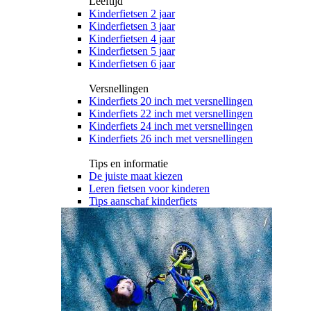
Leeftijd
Kinderfietsen 2 jaar
Kinderfietsen 3 jaar
Kinderfietsen 4 jaar
Kinderfietsen 5 jaar
Kinderfietsen 6 jaar
Versnellingen
Kinderfiets 20 inch met versnellingen
Kinderfiets 22 inch met versnellingen
Kinderfiets 24 inch met versnellingen
Kinderfiets 26 inch met versnellingen
Tips en informatie
De juiste maat kiezen
Leren fietsen voor kinderen
Tips aanschaf kinderfiets