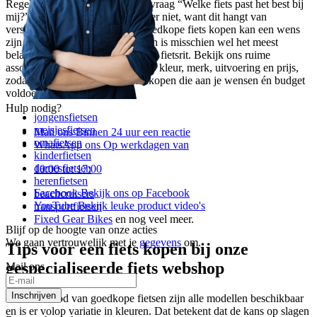
Regelmatig komt ‘ie voorbij; de vraag “Welke fiets past het best bij
mij?”. Een pasklaar antwoord is er niet, want dit hangt van
verschillende factoren af. Een goedkope fiets kopen kan een wens
zijn, maar een fiets op maat kopen is misschien wel het meest
belangrijke voor een comfortabele fietsrit. Bekijk ons ruime
assortiment en selecteer je fiets op kleur, merk, uitvoering en prijs,
zodat je een goedkope fiets kan kopen die aan je wensen én budget
voldoet. Bij ons vind je:
Hulp nodig?
jongensfietsen
meisjesfietsen
Mail ons
Binnen 24 uur een reactie
omafietsen
WhatsApp ons
Op werkdagen van
kinderfietsen
damesfietsen
10:00 tot 17:00
herenfietsen
Facebook
Bekijk ons op Facebook
beachcruisers
YouTube
Bekijk leuke product video's
transportfietsen
Fixed Gear Bikes
en nog veel meer.
Blijf op de hoogte van onze acties
We gaan vertrouwelijk met je
gegevens
om.
Tips voor een fiets kopen bij onze
gespecialiseerde fiets webshop
Mail ons
Inschrijven
In ons aanbod van goedkope fietsen zijn alle modellen beschikbaar
en is er volop variatie in kleuren. Dat betekent dat de kans op slagen