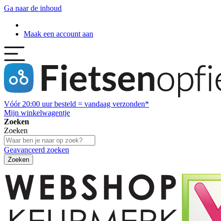
Ga naar de inhoud
Maak een account aan
Vóór
20:00
uur besteld = vandaag verzonden*
Mijn winkelwagentje
Zoeken
Zoeken
Geavanceerd zoeken
Zoeken