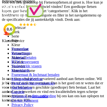
Betrouwbaar shoppen
voor een fiets goedkoop bij Fietsenopfietsen.nl groot is. Hoe kun je
uit zo’n aanbod het juiste rijwiel vinden? Een goedkope fietsen
kopen, gaat hand in hand met ‘categoriseren’. Klik in het
hoofdmenu op de juiste categorie en filter in het navigatiemenu op
de specificaties die jij aantrekkelijk vindt. Denk aan:
Wielmaat
Merk
Serie
Prijs
Klantenservice
Kleur
Verzending
Framemaat
Retourneren
Versnellingen
Achteraf betalen
Materiaal
BTW terugvragen
Voorrek
Veelgestelde vragen
Stuurslot
Kennisbank
Materiaal frame
Framemaat & Inchmaat bepalen
In onze shop vind je een gevarieerd aanbod aan fietsen online. Wil
Montagehandleiding
je bij ons tot aankoop overgaan. Dan is het goed om te weten dat er
FietsZeker (fietsverzekering)
voor ieder budget een geschikte (goedkope) fiets bestaat. Laat het
Staffelkorting
aanbod op je inwerken en vind een kwaliteitsfiets tegen scherpe
Garantie
internetprijzen. Een
fiets aanbieding
bij ons kan ons kan oplopen tot
Algemene voorwaarden
kortingen van 40%.
Cookie Statement
Privacy Policy