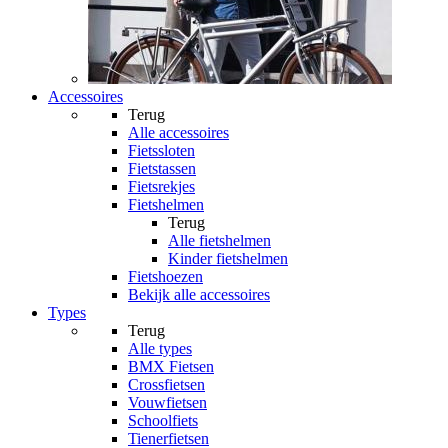
Accessoires
Terug
Alle
accessoires
Fietssloten
Fietstassen
Fietsrekjes
Fietshelmen
Terug
Alle
fietshelmen
Kinder fietshelmen
Fietshoezen
Bekijk alle accessoires
Types
Terug
Alle
types
BMX Fietsen
Crossfietsen
Vouwfietsen
Schoolfiets
Tienerfietsen