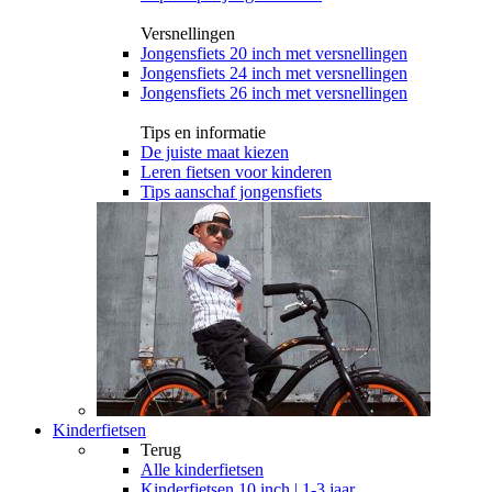
Versnellingen
Jongensfiets 20 inch met versnellingen
Jongensfiets 24 inch met versnellingen
Jongensfiets 26 inch met versnellingen
Tips en informatie
De juiste maat kiezen
Leren fietsen voor kinderen
Tips aanschaf jongensfiets
Kinderfietsen
Terug
Alle
kinderfietsen
Kinderfietsen 10 inch | 1-3 jaar