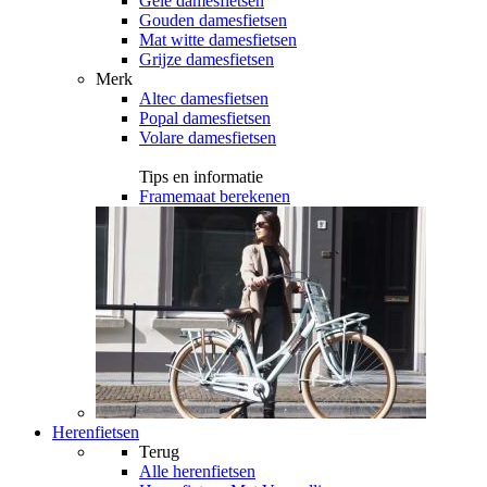
Gele damesfietsen
Gouden damesfietsen
Mat witte damesfietsen
Grijze damesfietsen
Merk
Altec damesfietsen
Popal damesfietsen
Volare damesfietsen
Tips en informatie
Framemaat berekenen
Herenfietsen
Terug
Alle
herenfietsen