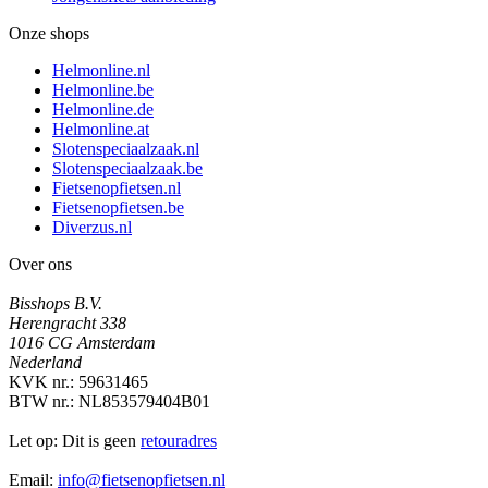
Onze shops
Helmonline.nl
Helmonline.be
Helmonline.de
Helmonline.at
Slotenspeciaalzaak.nl
Slotenspeciaalzaak.be
Fietsenopfietsen.nl
Fietsenopfietsen.be
Diverzus.nl
Over ons
Bisshops B.V.
Herengracht 338
1016 CG Amsterdam
Nederland
KVK nr.: 59631465
BTW nr.: NL853579404B01
Let op: Dit is geen
retouradres
Email:
info@fietsenopfietsen.nl