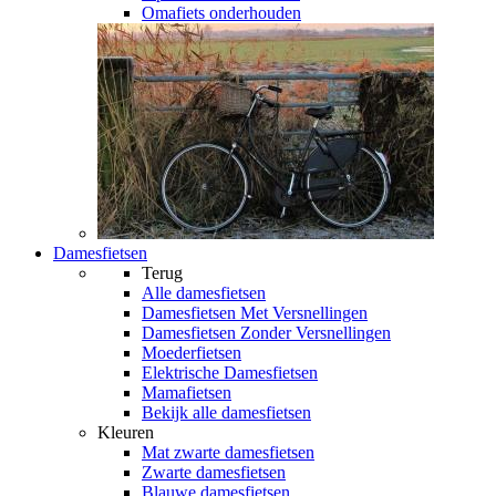
Omafiets onderhouden
Damesfietsen
Terug
Alle
damesfietsen
Damesfietsen Met Versnellingen
Damesfietsen Zonder Versnellingen
Moederfietsen
Elektrische Damesfietsen
Mamafietsen
Bekijk alle damesfietsen
Kleuren
Mat zwarte damesfietsen
Zwarte damesfietsen
Blauwe damesfietsen