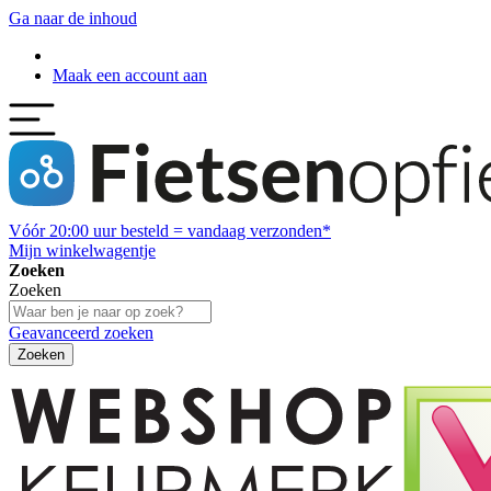
Ga naar de inhoud
Maak een account aan
Vóór
20:00
uur besteld = vandaag verzonden*
Mijn winkelwagentje
Zoeken
Zoeken
Geavanceerd zoeken
Zoeken