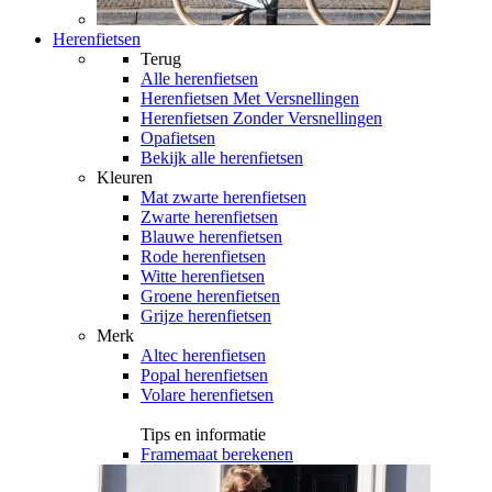
Herenfietsen
Terug
Alle
herenfietsen
Herenfietsen Met Versnellingen
Herenfietsen Zonder Versnellingen
Opafietsen
Bekijk alle herenfietsen
Kleuren
Mat zwarte herenfietsen
Zwarte herenfietsen
Blauwe herenfietsen
Rode herenfietsen
Witte herenfietsen
Groene herenfietsen
Grijze herenfietsen
Merk
Altec herenfietsen
Popal herenfietsen
Volare herenfietsen
Tips en informatie
Framemaat berekenen