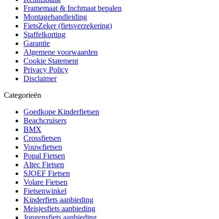
Framemaat & Inchmaat bepalen
Montagehandleiding
FietsZeker (fietsverzekering)
Staffelkorting
Garantie
Algemene voorwaarden
Cookie Statement
Privacy Policy
Disclaimer
Categorieën
Goedkope Kinderfietsen
Beachcruisers
BMX
Crossfietsen
Vouwfietsen
Popal Fietsen
Altec Fietsen
SJOEF Fietsen
Volare Fietsen
Fietsenwinkel
Kinderfiets aanbieding
Meisjesfiets aanbieding
Jongensfiets aanbieding