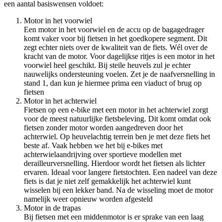
een aantal basiswensen voldoet:
Motor in het voorwiel
Een motor in het voorwiel en de accu op de bagagedrager
komt vaker voor bij fietsen in het goedkopere segment. Dit
zegt echter niets over de kwaliteit van de fiets. Wél over de
kracht van de motor. Voor dagelijkse ritjes is een motor in het
voorwiel heel geschikt. Bij steile heuvels zul je echter
nauwelijks ondersteuning voelen. Zet je de naafversnelling in
stand 1, dan kun je hiermee prima een viaduct of brug op
fietsen
Motor in het achterwiel
Fietsen op een e-bike met een motor in het achterwiel zorgt
voor de meest natuurlijke fietsbeleving. Dit komt omdat ook
fietsen zonder motor worden aangedreven door het
achterwiel. Op heuvelachtig terrein ben je met deze fiets het
beste af. Vaak hebben we het bij e-bikes met
achterwielaandrijving over sportieve modellen met
derailleurversnelling. Hierdoor wordt het fietsen als lichter
ervaren. Ideaal voor langere fietstochten. Een nadeel van deze
fiets is dat je niet zelf gemakkelijk het achterwiel kunt
wisselen bij een lekker band. Na de wisseling moet de motor
namelijk weer opnieuw worden afgesteld
Motor in de trapas
Bij fietsen met een middenmotor is er sprake van een laag