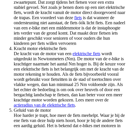
zwaartepunt. Dat zorgt tijdens het fietsen voor een extra
stabiel gevoel. Net zoals je benen doen op een niet elektrische
fiets, wordt de kracht vanuit de motor direct doorgevoerd naar
de trapas. Een voordeel van deze
fiets
is dat wanneer de
ondersteuning niet aanstaat, de fiets óók licht fiets. Een nadeel
van een e-bike met een middenmotor is dat de instaphoogte
iets verder van de grond komt. Dat maakt deze fietsen iets
minder geschikt voor senioren of voor ouders die hun
kinderen per fiets willen vervoeren
Kracht motor elektrische fiets
De kracht van de motor van een
elektrische fiets
wordt
uitgedrukt in Newtonmeters (Nm). De motor van de e-bike is
krachtiger naarmate het aantal Nm hoger is. Bij de keuze voor
een elektrische fiets is het belangrijk om met de kracht van de
motor rekening te houden. Als de fiets bijvoorbeeld vooral
wordt gebruikt voor fietsritten in de stad of toertochten over
vlakke wegen, dan kan minimaal 25 Nm voldoende zijn. Als
het echter de bedoeling is om ook over heuvels of door een
bergachtig landschap te fietsen, dan kan beter voor een meer
krachtige motor worden gekozen. Lees meer over de
actieradius van de elektrische fiets
.
Geluid van de motor
Hoe harder je trapt, hoe meer de fiets meehelpt. Waar je bij de
ene fiets van deze hulp niets hoort, hoor je bij de andere fiets
een aardig geluid. Het is bekend dat e-bikes met motoren in