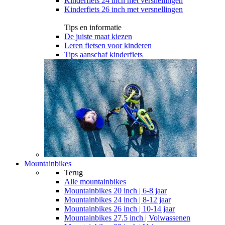
Kinderfiets 24 inch met versnellingen
Kinderfiets 26 inch met versnellingen
Tips en informatie
De juiste maat kiezen
Leren fietsen voor kinderen
Tips aanschaf kinderfiets
Mountainbikes
Terug
Alle
mountainbikes
Mountainbikes 20 inch | 6-8 jaar
Mountainbikes 24 inch | 8-12 jaar
Mountainbikes 26 inch | 10-14 jaar
Mountainbikes 27.5 inch | Volwassenen