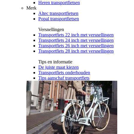
Heren transportfietsen
Merk
Altec transportfietsen
Popal transportfietsen
Versnellingen
Transportfiets 22 inch met versnellingen
Transportfiets 24 inch met versnellingen
Transportfiets 26 inch met versnellingen
Transportfiets 28 inch met versnellingen
Tips en informatie
De juiste maat kiezen
Transportfiets onderhouden
Tips aanschaf transportfiets