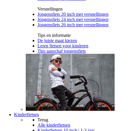
Versnellingen
Jongensfiets 20 inch met versnellingen
Jongensfiets 24 inch met versnellingen
Jongensfiets 26 inch met versnellingen
Tips en informatie
De juiste maat kiezen
Leren fietsen voor kinderen
Tips aanschaf jongensfiets
Kinderfietsen
Terug
Alle
kinderfietsen
Kinderfietsen 10 inch | 1-3 jaar