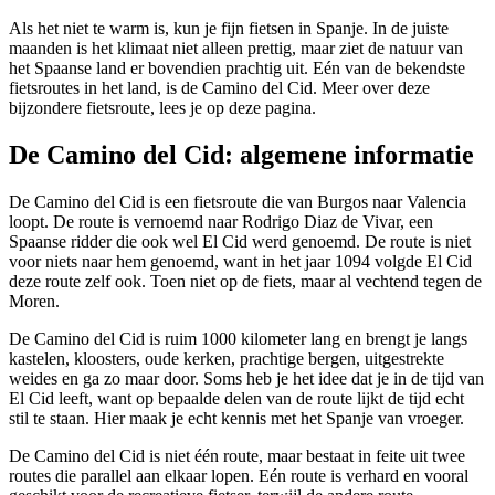
Als het niet te warm is, kun je fijn fietsen in Spanje. In de juiste
maanden is het klimaat niet alleen prettig, maar ziet de natuur van
het Spaanse land er bovendien prachtig uit. Eén van de bekendste
fietsroutes in het land, is de Camino del Cid. Meer over deze
bijzondere fietsroute, lees je op deze pagina.
De Camino del Cid: algemene informatie
De Camino del Cid is een fietsroute die van Burgos naar Valencia
loopt. De route is vernoemd naar Rodrigo Diaz de Vivar, een
Spaanse ridder die ook wel El Cid werd genoemd. De route is niet
voor niets naar hem genoemd, want in het jaar 1094 volgde El Cid
deze route zelf ook. Toen niet op de fiets, maar al vechtend tegen de
Moren.
De Camino del Cid is ruim 1000 kilometer lang en brengt je langs
kastelen, kloosters, oude kerken, prachtige bergen, uitgestrekte
weides en ga zo maar door. Soms heb je het idee dat je in de tijd van
El Cid leeft, want op bepaalde delen van de route lijkt de tijd echt
stil te staan. Hier maak je echt kennis met het Spanje van vroeger.
De Camino del Cid is niet één route, maar bestaat in feite uit twee
routes die parallel aan elkaar lopen. Eén route is verhard en vooral