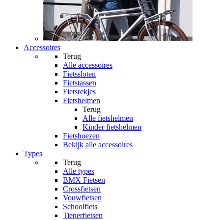
Accessoires
Terug
Alle
accessoires
Fietssloten
Fietstassen
Fietsrekjes
Fietshelmen
Terug
Alle
fietshelmen
Kinder fietshelmen
Fietshoezen
Bekijk alle accessoires
Types
Terug
Alle
types
BMX Fietsen
Crossfietsen
Vouwfietsen
Schoolfiets
Tienerfietsen