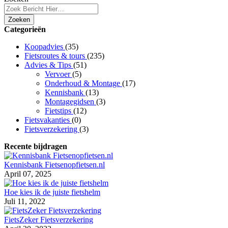
Zoeken
Categorieën
Koopadvies
(35)
Fietsroutes & tours
(235)
Advies & Tips
(51)
Vervoer
(5)
Onderhoud & Montage
(17)
Kennisbank
(13)
Montagegidsen
(3)
Fietstips
(12)
Fietsvakanties
(0)
Fietsverzekering
(3)
Recente bijdragen
Kennisbank Fietsenopfietsen.nl
April 07, 2025
Hoe kies ik de juiste fietshelm
Juli 11, 2022
FietsZeker Fietsverzekering