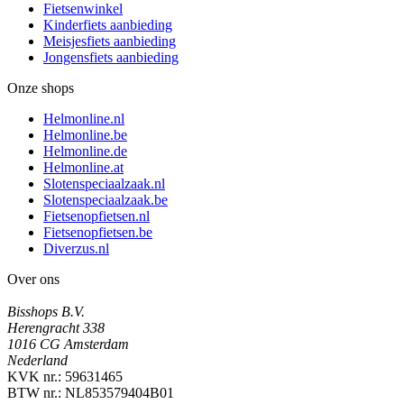
Fietsenwinkel
Kinderfiets aanbieding
Meisjesfiets aanbieding
Jongensfiets aanbieding
Onze shops
Helmonline.nl
Helmonline.be
Helmonline.de
Helmonline.at
Slotenspeciaalzaak.nl
Slotenspeciaalzaak.be
Fietsenopfietsen.nl
Fietsenopfietsen.be
Diverzus.nl
Over ons
Bisshops B.V.
Herengracht 338
1016 CG Amsterdam
Nederland
KVK nr.: 59631465
BTW nr.: NL853579404B01