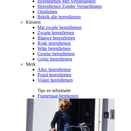
Herenfietsen Met Versnellingen
Herenfietsen Zonder Versnellingen
Opafietsen
Bekijk alle herenfietsen
Kleuren
Mat zwarte herenfietsen
Zwarte herenfietsen
Blauwe herenfietsen
Rode herenfietsen
Witte herenfietsen
Groene herenfietsen
Grijze herenfietsen
Merk
Altec herenfietsen
Popal herenfietsen
Volare herenfietsen
Tips en informatie
Framemaat berekenen