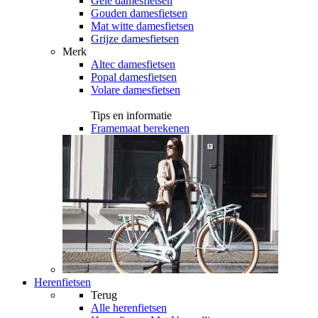
Gele damesfietsen
Gouden damesfietsen
Mat witte damesfietsen
Grijze damesfietsen
Merk
Altec damesfietsen
Popal damesfietsen
Volare damesfietsen
Tips en informatie
Framemaat berekenen
Herenfietsen
Terug
Alle
herenfietsen