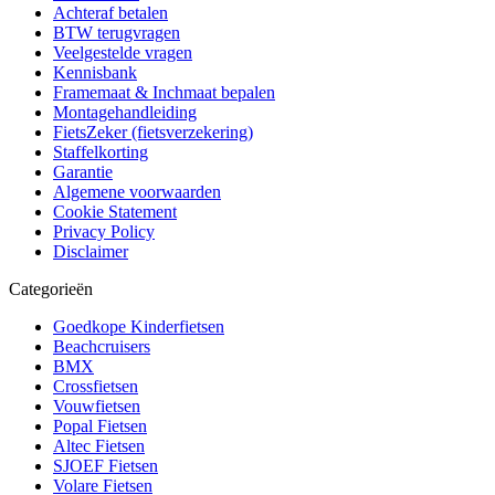
Achteraf betalen
BTW terugvragen
Veelgestelde vragen
Kennisbank
Framemaat & Inchmaat bepalen
Montagehandleiding
FietsZeker (fietsverzekering)
Staffelkorting
Garantie
Algemene voorwaarden
Cookie Statement
Privacy Policy
Disclaimer
Categorieën
Goedkope Kinderfietsen
Beachcruisers
BMX
Crossfietsen
Vouwfietsen
Popal Fietsen
Altec Fietsen
SJOEF Fietsen
Volare Fietsen