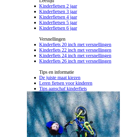
Leeftijd
Kinderfietsen 2 jaar
Kinderfietsen 3 jaar
Kinderfietsen 4 jaar
Kinderfietsen 5 jaar
Kinderfietsen 6 jaar
Versnellingen
Kinderfiets 20 inch met versnellingen
Kinderfiets 22 inch met versnellingen
Kinderfiets 24 inch met versnellingen
Kinderfiets 26 inch met versnellingen
Tips en informatie
De juiste maat kiezen
Leren fietsen voor kinderen
Tips aanschaf kinderfiets