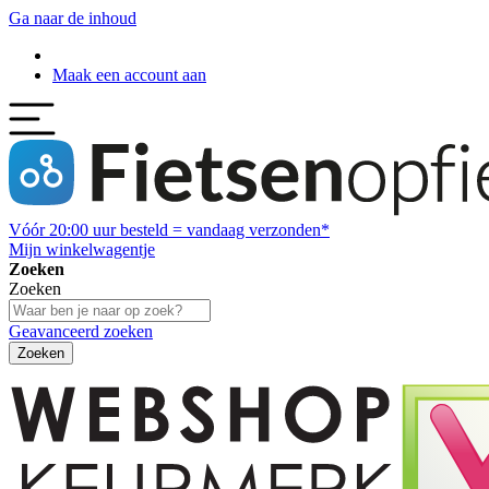
Ga naar de inhoud
Maak een account aan
Vóór
20:00
uur besteld = vandaag verzonden*
Mijn winkelwagentje
Zoeken
Zoeken
Geavanceerd zoeken
Zoeken