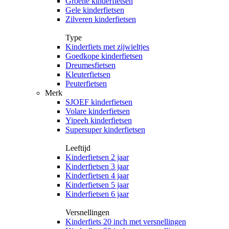
Groene kinderfietsen
Gele kinderfietsen
Zilveren kinderfietsen
Type
Kinderfiets met zijwieltjes
Goedkope kinderfietsen
Dreumesfietsen
Kleuterfietsen
Peuterfietsen
Merk
SJOEF kinderfietsen
Volare kinderfietsen
Yipeeh kinderfietsen
Supersuper kinderfietsen
Leeftijd
Kinderfietsen 2 jaar
Kinderfietsen 3 jaar
Kinderfietsen 4 jaar
Kinderfietsen 5 jaar
Kinderfietsen 6 jaar
Versnellingen
Kinderfiets 20 inch met versnellingen