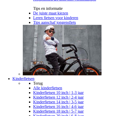
Tips en informatie
De juiste maat kiezen
Leren fietsen voor kinderen
Tips aanschaf jongensfiets
Kinderfietsen
Terug
Alle
kinderfietsen
Kinderfietsen 10 inch | 1-3 jaar
Kinderfietsen 12 inch | 2-4 jaar
Kinderfietsen 14 inch | 3-5 jaar
Kinderfietsen 16 inch | 4-6 jaar
Kinderfietsen 18 inch | 5-7 jaar
Kinderfietsen 20 inch | 6-8 jaar