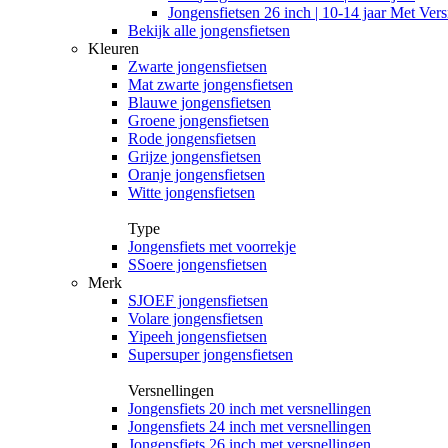
Jongensfietsen 26 inch | 10-14 jaar Met Vers
Bekijk alle jongensfietsen
Kleuren
Zwarte jongensfietsen
Mat zwarte jongensfietsen
Blauwe jongensfietsen
Groene jongensfietsen
Rode jongensfietsen
Grijze jongensfietsen
Oranje jongensfietsen
Witte jongensfietsen
Type
Jongensfiets met voorrekje
SSoere jongensfietsen
Merk
SJOEF jongensfietsen
Volare jongensfietsen
Yipeeh jongensfietsen
Supersuper jongensfietsen
Versnellingen
Jongensfiets 20 inch met versnellingen
Jongensfiets 24 inch met versnellingen
Jongensfiets 26 inch met versnellingen