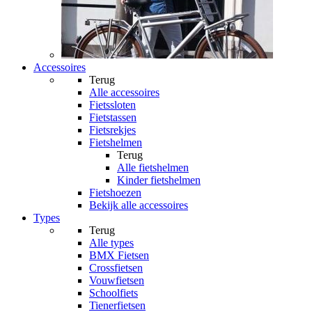
Accessoires
Terug
Alle
accessoires
Fietssloten
Fietstassen
Fietsrekjes
Fietshelmen
Terug
Alle
fietshelmen
Kinder fietshelmen
Fietshoezen
Bekijk alle accessoires
Types
Terug
Alle
types
BMX Fietsen
Crossfietsen
Vouwfietsen
Schoolfiets
Tienerfietsen