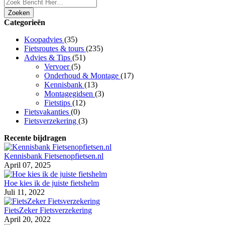
Zoeken
Categorieën
Koopadvies
(35)
Fietsroutes & tours
(235)
Advies & Tips
(51)
Vervoer
(5)
Onderhoud & Montage
(17)
Kennisbank
(13)
Montagegidsen
(3)
Fietstips
(12)
Fietsvakanties
(0)
Fietsverzekering
(3)
Recente bijdragen
Kennisbank Fietsenopfietsen.nl
April 07, 2025
Hoe kies ik de juiste fietshelm
Juli 11, 2022
FietsZeker Fietsverzekering
April 20, 2022