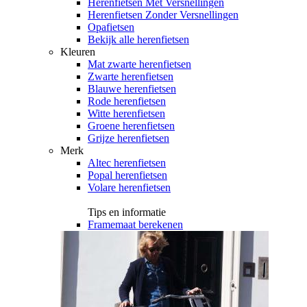
Herenfietsen Met Versnellingen
Herenfietsen Zonder Versnellingen
Opafietsen
Bekijk alle herenfietsen
Kleuren
Mat zwarte herenfietsen
Zwarte herenfietsen
Blauwe herenfietsen
Rode herenfietsen
Witte herenfietsen
Groene herenfietsen
Grijze herenfietsen
Merk
Altec herenfietsen
Popal herenfietsen
Volare herenfietsen
Tips en informatie
Framemaat berekenen