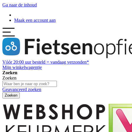
Ga naar de inhoud
Maak een account aan
Vóór
20:00
uur besteld = vandaag verzonden*
Mijn winkelwagentje
Zoeken
Zoeken
Geavanceerd zoeken
Zoeken