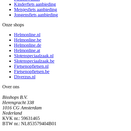
Kinderfiets aanbieding
Meisjesfiets aanbieding
Jongensfiets aanbieding
Onze shops
Helmonline.nl
Helmonline.be
Helmonline.de
Helmonline.at
Slotenspeciaalzaak.nl
Slotenspeciaalzaak.be
Fietsenopfietsen.nl
Fietsenopfietsen.be
Diverzus.nl
Over ons
Bisshops B.V.
Herengracht 338
1016 CG Amsterdam
Nederland
KVK nr.: 59631465
BTW nr.: NL853579404B01