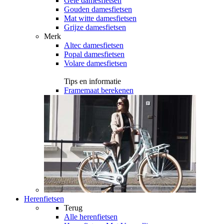
Gele damesfietsen
Gouden damesfietsen
Mat witte damesfietsen
Grijze damesfietsen
Merk
Altec damesfietsen
Popal damesfietsen
Volare damesfietsen
Tips en informatie
Framemaat berekenen
Herenfietsen
Terug
Alle
herenfietsen