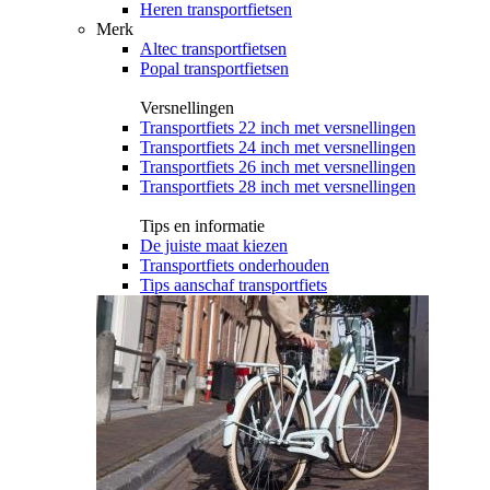
Heren transportfietsen
Merk
Altec transportfietsen
Popal transportfietsen
Versnellingen
Transportfiets 22 inch met versnellingen
Transportfiets 24 inch met versnellingen
Transportfiets 26 inch met versnellingen
Transportfiets 28 inch met versnellingen
Tips en informatie
De juiste maat kiezen
Transportfiets onderhouden
Tips aanschaf transportfiets