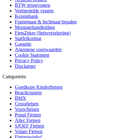
BTW terugvragen
Veelgestelde vragen
Kennisbank
Framemaat & Inchmaat bepalen
Montagehandleiding
FietsZeker (fietsverzekering)
Staffelkorting
Garantie
Algemene voorwaarden
Cookie Statement
Privacy Policy
Disclaimer
Categorieën
Goedkope Kinderfietsen
Beachcruisers
BMX
Crossfietsen
Vouwfietsen
Popal Fietsen
Altec Fietsen
SJOEF Fietsen
Volare Fietsen
Fietsenwinkel