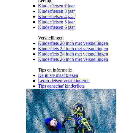
Leeftijd
Kinderfietsen 2 jaar
Kinderfietsen 3 jaar
Kinderfietsen 4 jaar
Kinderfietsen 5 jaar
Kinderfietsen 6 jaar
Versnellingen
Kinderfiets 20 inch met versnellingen
Kinderfiets 22 inch met versnellingen
Kinderfiets 24 inch met versnellingen
Kinderfiets 26 inch met versnellingen
Tips en informatie
De juiste maat kiezen
Leren fietsen voor kinderen
Tips aanschaf kinderfiets