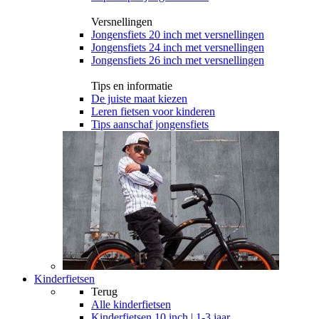
Versnellingen
Jongensfiets 20 inch met versnellingen
Jongensfiets 24 inch met versnellingen
Jongensfiets 26 inch met versnellingen
Tips en informatie
De juiste maat kiezen
Leren fietsen voor kinderen
Tips aanschaf jongensfiets
Kinderfietsen
Terug
Alle
kinderfietsen
Kinderfietsen 10 inch | 1-3 jaar