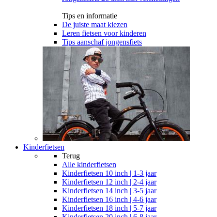
Tips en informatie
De juiste maat kiezen
Leren fietsen voor kinderen
Tips aanschaf jongensfiets
Kinderfietsen
Terug
Alle
kinderfietsen
Kinderfietsen 10 inch | 1-3 jaar
Kinderfietsen 12 inch | 2-4 jaar
Kinderfietsen 14 inch | 3-5 jaar
Kinderfietsen 16 inch | 4-6 jaar
Kinderfietsen 18 inch | 5-7 jaar
Kinderfietsen 20 inch | 6-8 jaar