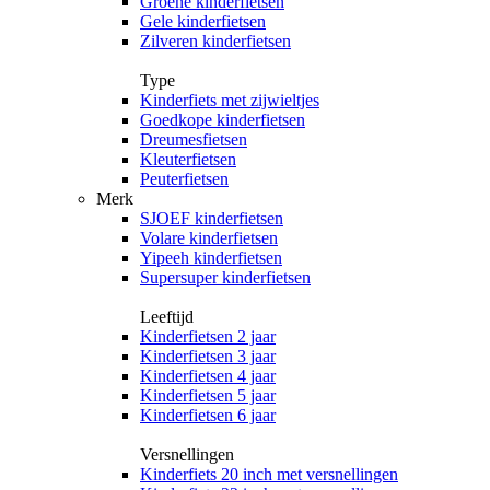
Groene kinderfietsen
Gele kinderfietsen
Zilveren kinderfietsen
Type
Kinderfiets met zijwieltjes
Goedkope kinderfietsen
Dreumesfietsen
Kleuterfietsen
Peuterfietsen
Merk
SJOEF kinderfietsen
Volare kinderfietsen
Yipeeh kinderfietsen
Supersuper kinderfietsen
Leeftijd
Kinderfietsen 2 jaar
Kinderfietsen 3 jaar
Kinderfietsen 4 jaar
Kinderfietsen 5 jaar
Kinderfietsen 6 jaar
Versnellingen
Kinderfiets 20 inch met versnellingen