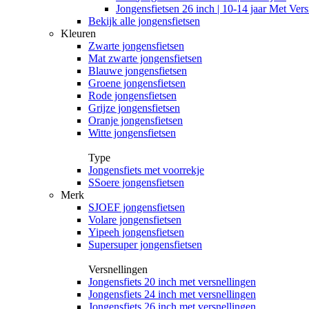
Jongensfietsen 26 inch | 10-14 jaar Met Vers
Bekijk alle jongensfietsen
Kleuren
Zwarte jongensfietsen
Mat zwarte jongensfietsen
Blauwe jongensfietsen
Groene jongensfietsen
Rode jongensfietsen
Grijze jongensfietsen
Oranje jongensfietsen
Witte jongensfietsen
Type
Jongensfiets met voorrekje
SSoere jongensfietsen
Merk
SJOEF jongensfietsen
Volare jongensfietsen
Yipeeh jongensfietsen
Supersuper jongensfietsen
Versnellingen
Jongensfiets 20 inch met versnellingen
Jongensfiets 24 inch met versnellingen
Jongensfiets 26 inch met versnellingen