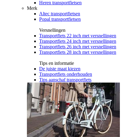
Heren transportfietsen
Merk
Altec transportfietsen
Popal transportfietsen
Versnellingen
Transportfiets 22 inch met versnellingen
Transportfiets 24 inch met versnellingen
Transportfiets 26 inch met versnellingen
Transportfiets 28 inch met versnellingen
Tips en informatie
De juiste maat kiezen
Transportfiets onderhouden
Tips aanschaf transportfiets