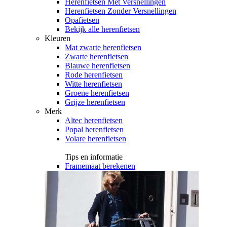
Herenfietsen Met Versnellingen
Herenfietsen Zonder Versnellingen
Opafietsen
Bekijk alle herenfietsen
Kleuren
Mat zwarte herenfietsen
Zwarte herenfietsen
Blauwe herenfietsen
Rode herenfietsen
Witte herenfietsen
Groene herenfietsen
Grijze herenfietsen
Merk
Altec herenfietsen
Popal herenfietsen
Volare herenfietsen
Tips en informatie
Framemaat berekenen