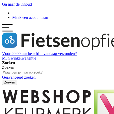
Ga naar de inhoud
Maak een account aan
Vóór
20:00
uur besteld = vandaag verzonden*
Mijn winkelwagentje
Zoeken
Zoeken
Geavanceerd zoeken
Zoeken