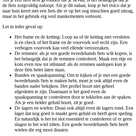
de fiets zorgvuldig naloopt. Als je dit nalaat, loop je het risico dat je
naar huis keert met een fiets die er op het oog misschien goed uitzag,
maar in het gebruik erg veel mankementen vertoont.
Let in ieder geval op:
Het frame en de ketting: Loop na of de ketting niet versleten
is en check of het frame en de voorvork wel recht zijn. Een
verbogen voorvork kan veel ellende veroorzaken.
De remmen: als je een goede tweedehands fiets wilt kopen, is
het belangrijk dat je de remmen controleert. Maak een ritje en
kom even ruw tot stilstand: als de remmen aanlopen kun je
deze fiets beter laten staan.
Banden en spaakspanning: Om te kijken of je met een goede
tweedehands fiets te maken hebt, moet je ook altijd even de
banden nader bekijken. Het profiel hoort niet geheel
afgesleten te zijn. Daarnaast is het goed even de
spaakspanning te controleren door te tokkelen aan de spaken.
Als je een helder geluid hoort, zit je goed.
De lagers en wielen: Draai ook altijd even de lagers rond. Een
lager dat nog goed is maakt geen geluid en heeft geen speling.
En natuurlijk is het tot slot essentieel te controleren of er geen
slagen in het wiel zitten. Een goede tweedehands fiets heeft
wielen die erg mooi draaien.