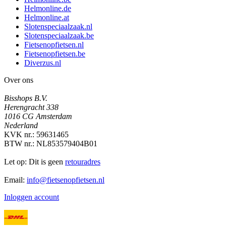
Helmonline.de
Helmonline.at
Slotenspeciaalzaak.nl
Slotenspeciaalzaak.be
Fietsenopfietsen.nl
Fietsenopfietsen.be
Diverzus.nl
Over ons
Bisshops B.V.
Herengracht 338
1016 CG Amsterdam
Nederland
KVK nr.: 59631465
BTW nr.: NL853579404B01
Let op: Dit is geen
retouradres
Email:
info@fietsenopfietsen.nl
Inloggen account