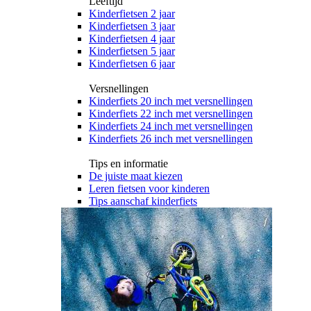
Leeftijd
Kinderfietsen 2 jaar
Kinderfietsen 3 jaar
Kinderfietsen 4 jaar
Kinderfietsen 5 jaar
Kinderfietsen 6 jaar
Versnellingen
Kinderfiets 20 inch met versnellingen
Kinderfiets 22 inch met versnellingen
Kinderfiets 24 inch met versnellingen
Kinderfiets 26 inch met versnellingen
Tips en informatie
De juiste maat kiezen
Leren fietsen voor kinderen
Tips aanschaf kinderfiets