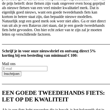
de prijs betreft: deze fietsen zijn vaak ongeveer even hoog geprijsd
als nieuwe fietsen van een veel minder kwalitatief merk. Dat is
eigenlijk goed nieuws, want een goede tweedehands fiets kan
kortom in betere staat zijn, dan bepaalde nieuwe modellen.
Natuurlijk zegt een goed merk ook weer niet alles. Ga er niet direct
van uit als je een Batavus ziet staan, dat je een goede tweedehands
fiets hebt gevonden. Om hier echt zeker van te zijn zal je moeten
letten op verschillende factoren.
_______________________________________________________
Schrijf je in voor onze nieuwsbrief en ontvang direct 5%
korting bij een besteding van minimaal € 100:
Mail ons
Inschrijven
_______________________________________________________
EEN GOEDE TWEEDEHANDS FIETS:
LET OP DE KWALITEIT
Als je een fiets hebt gevonden die je bevalt, is het belangrijk dat je