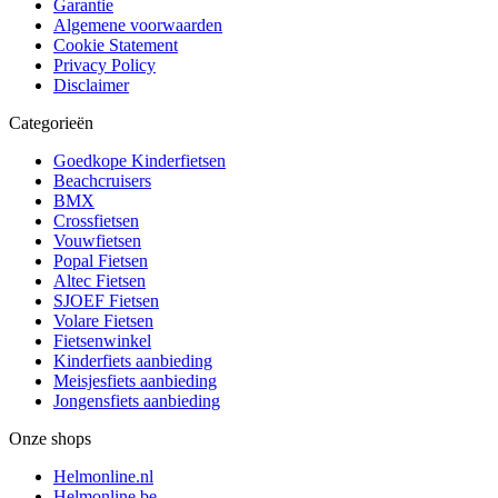
Garantie
Algemene voorwaarden
Cookie Statement
Privacy Policy
Disclaimer
Categorieën
Goedkope Kinderfietsen
Beachcruisers
BMX
Crossfietsen
Vouwfietsen
Popal Fietsen
Altec Fietsen
SJOEF Fietsen
Volare Fietsen
Fietsenwinkel
Kinderfiets aanbieding
Meisjesfiets aanbieding
Jongensfiets aanbieding
Onze shops
Helmonline.nl
Helmonline.be