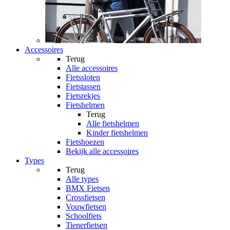
Accessoires
Terug
Alle
accessoires
Fietssloten
Fietstassen
Fietsrekjes
Fietshelmen
Terug
Alle
fietshelmen
Kinder fietshelmen
Fietshoezen
Bekijk alle accessoires
Types
Terug
Alle
types
BMX Fietsen
Crossfietsen
Vouwfietsen
Schoolfiets
Tienerfietsen