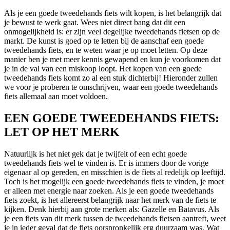
Als je een goede tweedehands fiets wilt kopen, is het belangrijk dat
je bewust te werk gaat. Wees niet direct bang dat dit een
onmogelijkheid is: er zijn veel degelijke tweedehands fietsen op de
markt. De kunst is goed op te letten bij de aanschaf een goede
tweedehands fiets, en te weten waar je op moet letten. Op deze
manier ben je met meer kennis gewapend en kun je voorkomen dat
je in de val van een miskoop loopt. Het kopen van een goede
tweedehands fiets komt zo al een stuk dichterbij! Hieronder zullen
we voor je proberen te omschrijven, waar een goede tweedehands
fiets allemaal aan moet voldoen.
EEN GOEDE TWEEDEHANDS FIETS:
LET OP HET MERK
Natuurlijk is het niet gek dat je twijfelt of een echt goede
tweedehands fiets wel te vinden is. Er is immers door de vorige
eigenaar al op gereden, en misschien is de fiets al redelijk op leeftijd.
Toch is het mogelijk een goede tweedehands fiets te vinden, je moet
er alleen met energie naar zoeken. Als je een goede tweedehands
fiets zoekt, is het allereerst belangrijk naar het merk van de fiets te
kijken. Denk hierbij aan grote merken als: Gazelle en Batavus. Als
je een fiets van dit merk tussen de tweedehands fietsen aantreft, weet
je in ieder geval dat de fiets oorspronkelijk erg duurzaam was. Wat