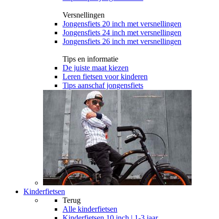
Versnellingen
Jongensfiets 20 inch met versnellingen
Jongensfiets 24 inch met versnellingen
Jongensfiets 26 inch met versnellingen
Tips en informatie
De juiste maat kiezen
Leren fietsen voor kinderen
Tips aanschaf jongensfiets
Kinderfietsen
Terug
Alle
kinderfietsen
Kinderfietsen 10 inch | 1-3 jaar