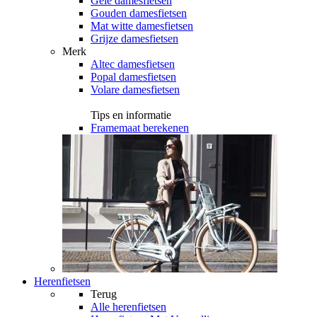
Gele damesfietsen
Gouden damesfietsen
Mat witte damesfietsen
Grijze damesfietsen
Merk
Altec damesfietsen
Popal damesfietsen
Volare damesfietsen
Tips en informatie
Framemaat berekenen
Herenfietsen
Terug
Alle
herenfietsen