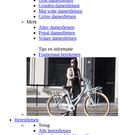
Gele damesfietsen
Gouden damesfietsen
Mat witte damesfietsen
Grijze damesfietsen
Merk
Altec damesfietsen
Popal damesfietsen
Volare damesfietsen
Tips en informatie
Framemaat berekenen
Herenfietsen
Terug
Alle
herenfietsen