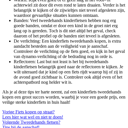
achterwiel zit door dit even rond te laten draaien. Verder is het
belangrijk te kijken of de zijwieltjes niet teveel afgesleten zijn,
waardoor gevaarlijke situaties kunnen ontstaan.
Banden: Veel tweedehands kinderfietsen hebben nog erg
goede banden, omdat er door een kind in de groei niet erg
lang op is gereden. Toch is dit niet altijd het geval, check
daarom of het profiel op de banden niet teveel is afgesleten.
De verlichting: Een kinderfiets tweedehands kopen, is extra
aandacht besteden aan de veiligheid van je aanschaf.
Controleer de verlichting op de fiets goed, en kijk in het geval
van dynamo-verlichting of de bedrading nog in orde is.
Reflectoren: Last but not least is het bij tweedehands
kinderfietsen belangrijk goed naar de reflectoren te kijken. Je
wilt uiteraard dat je kind op een fiets rijdt waarop hij of zij in
de avond goed zichtbaar is. Controleer ook altijd even of het
achterspatbord nog helder wit is.
Als je al deze tips ter harte neemt, zal een kinderfiets tweedehands
kopen een groot succes worden, waarbij je voor een goede prijs, een
veilige sterke kinderfiets in huis haalt!
Vorige
Fiets kopen op straat?
Lees hier wat wel en niet te doen!
Volgende
Tweedehands fietsen?
Tips bij de aanschaf!