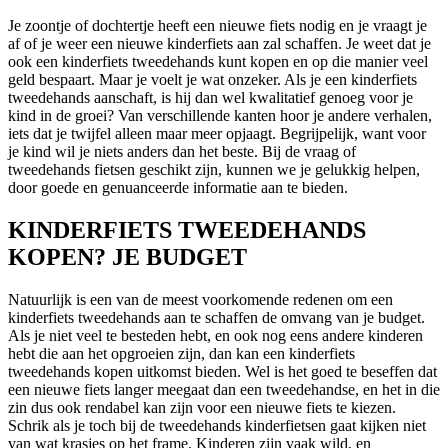
Je zoontje of dochtertje heeft een nieuwe fiets nodig en je vraagt je
af of je weer een nieuwe kinderfiets aan zal schaffen. Je weet dat je
ook een kinderfiets tweedehands kunt kopen en op die manier veel
geld bespaart. Maar je voelt je wat onzeker. Als je een kinderfiets
tweedehands aanschaft, is hij dan wel kwalitatief genoeg voor je
kind in de groei? Van verschillende kanten hoor je andere verhalen,
iets dat je twijfel alleen maar meer opjaagt. Begrijpelijk, want voor
je kind wil je niets anders dan het beste. Bij de vraag of
tweedehands fietsen geschikt zijn, kunnen we je gelukkig helpen,
door goede en genuanceerde informatie aan te bieden.
KINDERFIETS TWEEDEHANDS
KOPEN? JE BUDGET
Natuurlijk is een van de meest voorkomende redenen om een
kinderfiets tweedehands aan te schaffen de omvang van je budget.
Als je niet veel te besteden hebt, en ook nog eens andere kinderen
hebt die aan het opgroeien zijn, dan kan een kinderfiets
tweedehands kopen uitkomst bieden. Wel is het goed te beseffen dat
een nieuwe fiets langer meegaat dan een tweedehandse, en het in die
zin dus ook rendabel kan zijn voor een nieuwe fiets te kiezen.
Schrik als je toch bij de tweedehands kinderfietsen gaat kijken niet
van wat krasjes op het frame. Kinderen zijn vaak wild, en