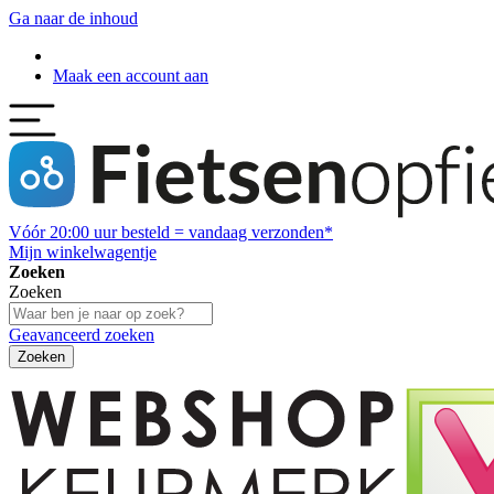
Ga naar de inhoud
Maak een account aan
Vóór
20:00
uur besteld = vandaag verzonden*
Mijn winkelwagentje
Zoeken
Zoeken
Geavanceerd zoeken
Zoeken