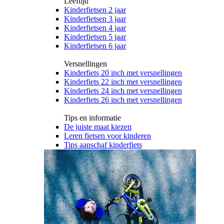
Leeftijd
Kinderfietsen 2 jaar
Kinderfietsen 3 jaar
Kinderfietsen 4 jaar
Kinderfietsen 5 jaar
Kinderfietsen 6 jaar
Versnellingen
Kinderfiets 20 inch met versnellingen
Kinderfiets 22 inch met versnellingen
Kinderfiets 24 inch met versnellingen
Kinderfiets 26 inch met versnellingen
Tips en informatie
De juiste maat kiezen
Leren fietsen voor kinderen
Tips aanschaf kinderfiets