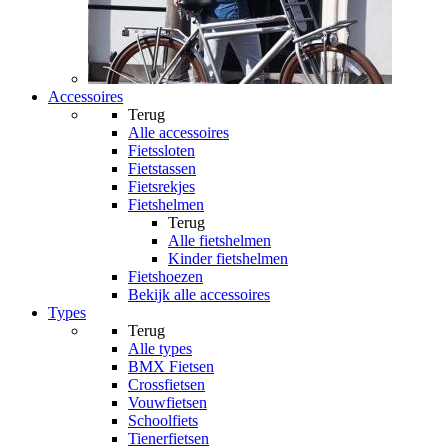
Accessoires
Terug
Alle
accessoires
Fietssloten
Fietstassen
Fietsrekjes
Fietshelmen
Terug
Alle
fietshelmen
Kinder fietshelmen
Fietshoezen
Bekijk alle accessoires
Types
Terug
Alle
types
BMX Fietsen
Crossfietsen
Vouwfietsen
Schoolfiets
Tienerfietsen