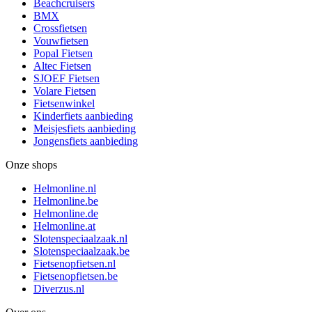
Beachcruisers
BMX
Crossfietsen
Vouwfietsen
Popal Fietsen
Altec Fietsen
SJOEF Fietsen
Volare Fietsen
Fietsenwinkel
Kinderfiets aanbieding
Meisjesfiets aanbieding
Jongensfiets aanbieding
Onze shops
Helmonline.nl
Helmonline.be
Helmonline.de
Helmonline.at
Slotenspeciaalzaak.nl
Slotenspeciaalzaak.be
Fietsenopfietsen.nl
Fietsenopfietsen.be
Diverzus.nl