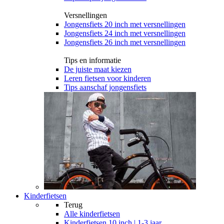
Versnellingen
Jongensfiets 20 inch met versnellingen
Jongensfiets 24 inch met versnellingen
Jongensfiets 26 inch met versnellingen
Tips en informatie
De juiste maat kiezen
Leren fietsen voor kinderen
Tips aanschaf jongensfiets
Kinderfietsen
Terug
Alle
kinderfietsen
Kinderfietsen 10 inch | 1-3 jaar