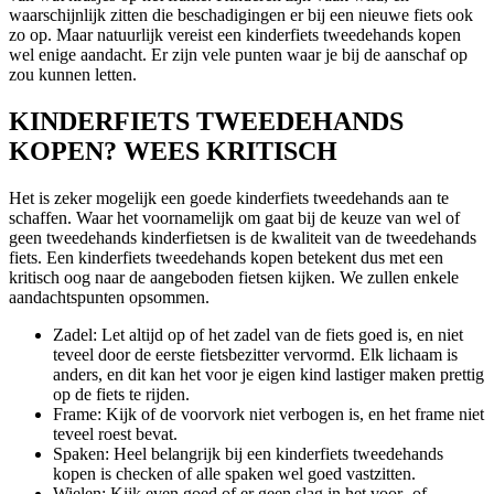
waarschijnlijk zitten die beschadigingen er bij een nieuwe fiets ook
zo op. Maar natuurlijk vereist een kinderfiets tweedehands kopen
wel enige aandacht. Er zijn vele punten waar je bij de aanschaf op
zou kunnen letten.
KINDERFIETS TWEEDEHANDS
KOPEN? WEES KRITISCH
Het is zeker mogelijk een goede kinderfiets tweedehands aan te
schaffen. Waar het voornamelijk om gaat bij de keuze van wel of
geen tweedehands kinderfietsen is de kwaliteit van de tweedehands
fiets. Een kinderfiets tweedehands kopen betekent dus met een
kritisch oog naar de aangeboden fietsen kijken. We zullen enkele
aandachtspunten opsommen.
Zadel: Let altijd op of het zadel van de fiets goed is, en niet
teveel door de eerste fietsbezitter vervormd. Elk lichaam is
anders, en dit kan het voor je eigen kind lastiger maken prettig
op de fiets te rijden.
Frame: Kijk of de voorvork niet verbogen is, en het frame niet
teveel roest bevat.
Spaken: Heel belangrijk bij een kinderfiets tweedehands
kopen is checken of alle spaken wel goed vastzitten.
Wielen: Kijk even goed of er geen slag in het voor- of