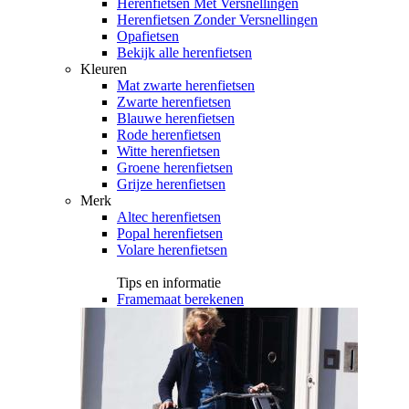
Herenfietsen Met Versnellingen
Herenfietsen Zonder Versnellingen
Opafietsen
Bekijk alle herenfietsen
Kleuren
Mat zwarte herenfietsen
Zwarte herenfietsen
Blauwe herenfietsen
Rode herenfietsen
Witte herenfietsen
Groene herenfietsen
Grijze herenfietsen
Merk
Altec herenfietsen
Popal herenfietsen
Volare herenfietsen
Tips en informatie
Framemaat berekenen