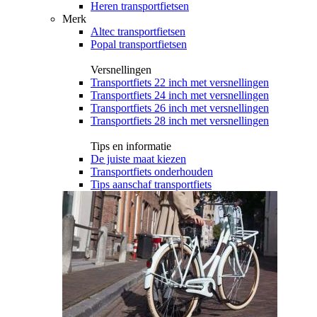
Heren transportfietsen
Merk
Altec transportfietsen
Popal transportfietsen
Versnellingen
Transportfiets 22 inch met versnellingen
Transportfiets 24 inch met versnellingen
Transportfiets 26 inch met versnellingen
Transportfiets 28 inch met versnellingen
Tips en informatie
De juiste maat kiezen
Transportfiets onderhouden
Tips aanschaf transportfiets