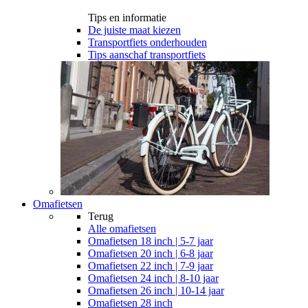
Tips en informatie
De juiste maat kiezen
Transportfiets onderhouden
Tips aanschaf transportfiets
Omafietsen
Terug
Alle
omafietsen
Omafietsen 18 inch | 5-7 jaar
Omafietsen 20 inch | 6-8 jaar
Omafietsen 22 inch | 7-9 jaar
Omafietsen 24 inch | 8-10 jaar
Omafietsen 26 inch | 10-14 jaar
Omafietsen 28 inch