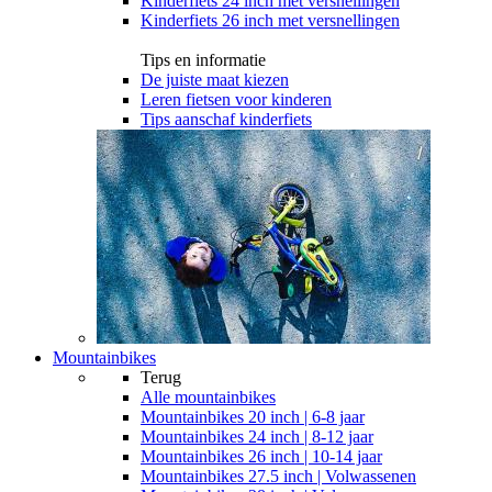
Kinderfiets 24 inch met versnellingen
Kinderfiets 26 inch met versnellingen
Tips en informatie
De juiste maat kiezen
Leren fietsen voor kinderen
Tips aanschaf kinderfiets
Mountainbikes
Terug
Alle
mountainbikes
Mountainbikes 20 inch | 6-8 jaar
Mountainbikes 24 inch | 8-12 jaar
Mountainbikes 26 inch | 10-14 jaar
Mountainbikes 27.5 inch | Volwassenen