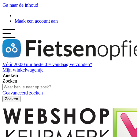
Ga naar de inhoud
Maak een account aan
Vóór
20:00
uur besteld = vandaag verzonden*
Mijn winkelwagentje
Zoeken
Zoeken
Geavanceerd zoeken
Zoeken