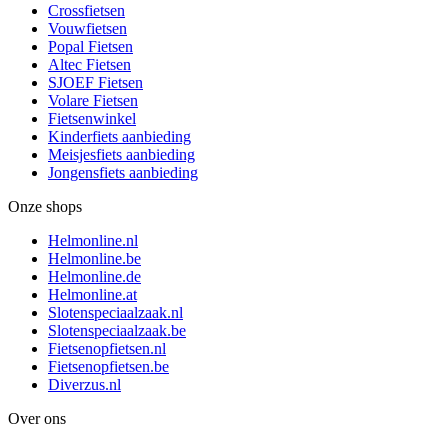
Crossfietsen
Vouwfietsen
Popal Fietsen
Altec Fietsen
SJOEF Fietsen
Volare Fietsen
Fietsenwinkel
Kinderfiets aanbieding
Meisjesfiets aanbieding
Jongensfiets aanbieding
Onze shops
Helmonline.nl
Helmonline.be
Helmonline.de
Helmonline.at
Slotenspeciaalzaak.nl
Slotenspeciaalzaak.be
Fietsenopfietsen.nl
Fietsenopfietsen.be
Diverzus.nl
Over ons