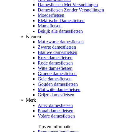
Damesfietsen Met Versnellingen
Damesfietsen Zonder Versnellingen
Moederfietsen
Elektrische Damesfietsen
Mamafietsen
Bekijk alle damesfietsen
Kleuren
Mat zwarte damesfietsen
Zwarte damesfietsen
Blauwe damesfietsen
Roze damesfietsen
Rode damesfietsen
Witte damesfietsen
Groene damesfietsen
Gele damesfietsen
Gouden damesfietsen
Mat witte damesfietsen
Grijze damesfietsen
Merk
Altec damesfietsen
Popal damesfietsen
Volare damesfietsen
Tips en informatie
Framemaat berekenen