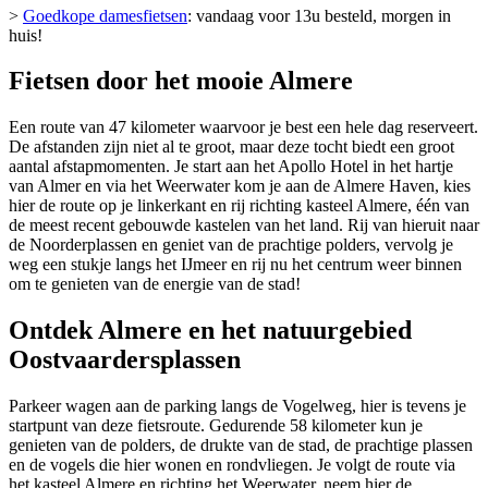
>
Goedkope damesfietsen
: vandaag voor 13u besteld, morgen in
huis!
Fietsen door het mooie Almere
Een route van 47 kilometer waarvoor je best een hele dag reserveert.
De afstanden zijn niet al te groot, maar deze tocht biedt een groot
aantal afstapmomenten. Je start aan het Apollo Hotel in het hartje
van Almer en via het Weerwater kom je aan de Almere Haven, kies
hier de route op je linkerkant en rij richting kasteel Almere, één van
de meest recent gebouwde kastelen van het land. Rij van hieruit naar
de Noorderplassen en geniet van de prachtige polders, vervolg je
weg een stukje langs het IJmeer en rij nu het centrum weer binnen
om te genieten van de energie van de stad!
Ontdek Almere en het natuurgebied
Oostvaardersplassen
Parkeer wagen aan de parking langs de Vogelweg, hier is tevens je
startpunt van deze fietsroute. Gedurende 58 kilometer kun je
genieten van de polders, de drukte van de stad, de prachtige plassen
en de vogels die hier wonen en rondvliegen. Je volgt de route via
het kasteel Almere en richting het Weerwater, neem hier de