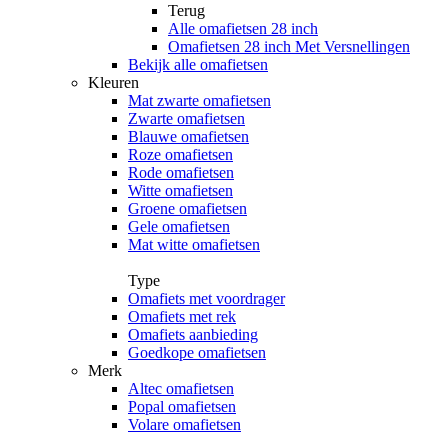
Terug
Alle
omafietsen 28 inch
Omafietsen 28 inch Met Versnellingen
Bekijk alle omafietsen
Kleuren
Mat zwarte omafietsen
Zwarte omafietsen
Blauwe omafietsen
Roze omafietsen
Rode omafietsen
Witte omafietsen
Groene omafietsen
Gele omafietsen
Mat witte omafietsen
Type
Omafiets met voordrager
Omafiets met rek
Omafiets aanbieding
Goedkope omafietsen
Merk
Altec omafietsen
Popal omafietsen
Volare omafietsen