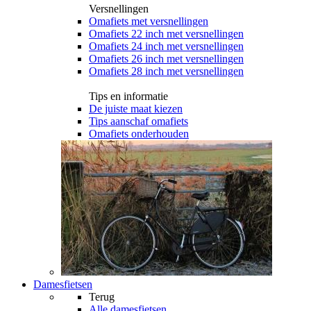
Versnellingen
Omafiets met versnellingen
Omafiets 22 inch met versnellingen
Omafiets 24 inch met versnellingen
Omafiets 26 inch met versnellingen
Omafiets 28 inch met versnellingen
Tips en informatie
De juiste maat kiezen
Tips aanschaf omafiets
Omafiets onderhouden
Damesfietsen
Terug
Alle
damesfietsen