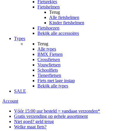
Fietsrekjes
Fietshelmen
Terug
Alle
fietshelmen
Kinder fietshelmen
Fietshoezen
Bekijk alle accessoires
Types
Terug
Alle
types
BMX Fietsen
Crossfietsen
Vouwfietsen
Schoolfiets
Tienerfietsen
Fiets met lage instap
Bekijk alle types
SALE
Account
Vóór 15:00 uur besteld = vandaag verzonden*
Gratis verzending op gehele assortiment
Niet goed? geld terug
Welke maat fiets?