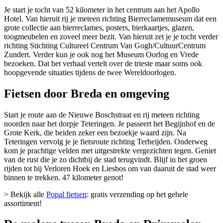
Je start je tocht van 52 kilometer in het centrum aan het Apollo
Hotel. Van hieruit rij je meteen richting Bierreclamemuseum dat een
grote collectie aan bierreclames, posters, bierkaartjes, glazen,
toogmeubelen en zoveel meer bezit. Van hieruit zet je je tocht verder
richting Stichting Cultureel Centrum Van Gogh/CultuurCentrum
Zundert. Verder kun je ook nog het Museum Oorlog en Vrede
bezoeken. Dat het verhaal vertelt over de trieste maar soms ook
hoopgevende situaties tijdens de twee Wereldoorlogen.
Fietsen door Breda en omgeving
Start je route aan de Nieuwe Boschstraat en rij meteen richting
noorden naar het dorpje Teteringen. Je passeert het Begijnhof en de
Grote Kerk, die beiden zeker een bezoekje waard zijn. Na
Teteringen vervolg je je fietsroute richting Terheijden. Onderweg
kom je prachtige velden met uitgestrekte vergezichten tegen. Geniet
van de rust die je zo dichtbij de stad terugvindt. Blijf in het groen
rijden tot bij Verloren Hoek en Liesbos om van daaruit de stad weer
binnen te trekken. 47 kilometer genot!
> Bekijk alle
Popal fietsen
: gratis verzending op het gehele
assortiment!