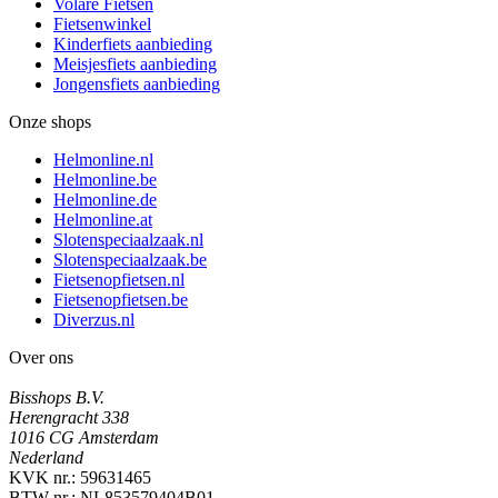
Volare Fietsen
Fietsenwinkel
Kinderfiets aanbieding
Meisjesfiets aanbieding
Jongensfiets aanbieding
Onze shops
Helmonline.nl
Helmonline.be
Helmonline.de
Helmonline.at
Slotenspeciaalzaak.nl
Slotenspeciaalzaak.be
Fietsenopfietsen.nl
Fietsenopfietsen.be
Diverzus.nl
Over ons
Bisshops B.V.
Herengracht 338
1016 CG Amsterdam
Nederland
KVK nr.: 59631465
BTW nr.: NL853579404B01