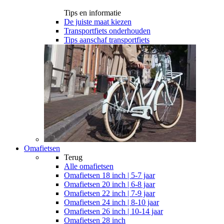
Tips en informatie
De juiste maat kiezen
Transportfiets onderhouden
Tips aanschaf transportfiets
Omafietsen
Terug
Alle
omafietsen
Omafietsen 18 inch | 5-7 jaar
Omafietsen 20 inch | 6-8 jaar
Omafietsen 22 inch | 7-9 jaar
Omafietsen 24 inch | 8-10 jaar
Omafietsen 26 inch | 10-14 jaar
Omafietsen 28 inch