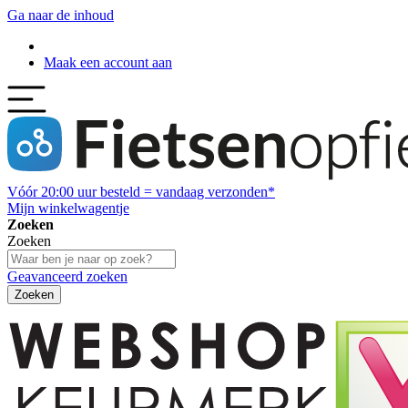
Ga naar de inhoud
Maak een account aan
Vóór
20:00
uur besteld = vandaag verzonden*
Mijn winkelwagentje
Zoeken
Zoeken
Geavanceerd zoeken
Zoeken