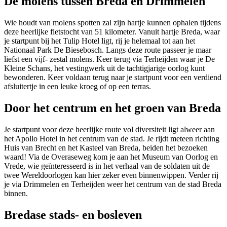
De molens tussen Breda en Drimmelen
Wie houdt van molens spotten zal zijn hartje kunnen ophalen tijdens
deze heerlijke fietstocht van 51 kilometer. Vanuit hartje Breda, waar
je startpunt bij het Tulip Hotel ligt, rij je helemaal tot aan het
Nationaal Park De Biesebosch. Langs deze route passeer je maar
liefst een vijf- zestal molens. Keer terug via Terheijden waar je De
Kleine Schans, het vestingwerk uit de tachtigjarige oorlog kunt
bewonderen. Keer voldaan terug naar je startpunt voor een verdiend
afsluitertje in een leuke kroeg of op een terras.
Door het centrum en het groen van Breda
Je startpunt voor deze heerlijke route vol diversiteit ligt alweer aan
het Apollo Hotel in het centrum van de stad. Je rijdt meteen richting
Huis van Brecht en het Kasteel van Breda, beiden het bezoeken
waard! Via de Overaseweg kom je aan het Museum van Oorlog en
Vrede, wie geïnteresseerd is in het verhaal van de soldaten uit de
twee Wereldoorlogen kan hier zeker even binnenwippen. Verder rij
je via Drimmelen en Terheijden weer het centrum van de stad Breda
binnen.
Bredase stads- en bosleven