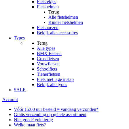
Fietsrekjes
Fietshelmen
Terug
Alle
fietshelmen
Kinder fietshelmen
Fietshoezen
Bekijk alle accessoires
Types
Terug
Alle
types
BMX Fietsen
Crossfietsen
Vouwfietsen
Schoolfiets
Tienerfietsen
Fiets met lage instap
Bekijk alle types
SALE
Account
Vóór 15:00 uur besteld = vandaag verzonden*
Gratis verzending op gehele assortiment
Niet goed? geld terug
Welke maat fiets?