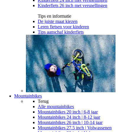
Kinderfiets 24 inch met versnellingen
Kinderfiets 26 inch met versnellingen
Tips en informatie
De juiste maat kiezen
Leren fietsen voor kinderen
Tips aanschaf kinderfiets
Mountainbikes
Terug
Alle
mountainbikes
Mountainbikes 20 inch | 6-8 jaar
Mountainbikes 24 inch | 8-12 jaar
Mountainbikes 26 inch | 10-14 jaar
Mountainbikes 27.5 inch | Volwassenen