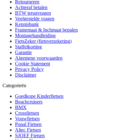
Retourneren
Achteraf betalen
BTW terugvragen
Veelgestelde vragen
Kennisbank
Framemaat & Inchmaat bepalen
Montagehandleiding
FietsZeker (fietsverzekering)
Staffelkorting
Garantie
Algemene voorwaarden
Cookie Statement
Privacy Policy
Disclaimer
Categorieën
Goedkope Kinderfietsen
Beachcruisers
BMX
Crossfietsen
Vouwfietsen
Popal Fietsen
Altec Fietsen
SJOEF Fietsen