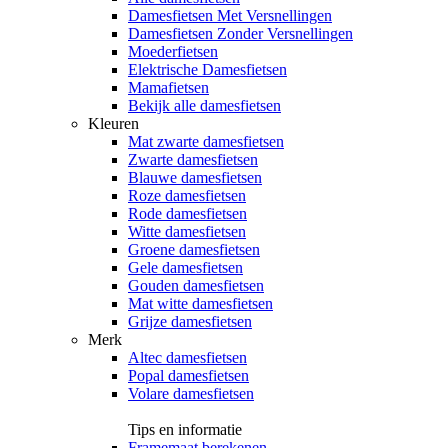
Damesfietsen Met Versnellingen
Damesfietsen Zonder Versnellingen
Moederfietsen
Elektrische Damesfietsen
Mamafietsen
Bekijk alle damesfietsen
Kleuren
Mat zwarte damesfietsen
Zwarte damesfietsen
Blauwe damesfietsen
Roze damesfietsen
Rode damesfietsen
Witte damesfietsen
Groene damesfietsen
Gele damesfietsen
Gouden damesfietsen
Mat witte damesfietsen
Grijze damesfietsen
Merk
Altec damesfietsen
Popal damesfietsen
Volare damesfietsen
Tips en informatie
Framemaat berekenen