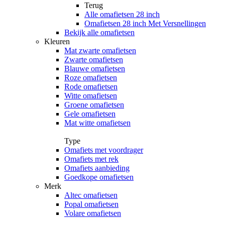
Terug
Alle
omafietsen 28 inch
Omafietsen 28 inch Met Versnellingen
Bekijk alle omafietsen
Kleuren
Mat zwarte omafietsen
Zwarte omafietsen
Blauwe omafietsen
Roze omafietsen
Rode omafietsen
Witte omafietsen
Groene omafietsen
Gele omafietsen
Mat witte omafietsen
Type
Omafiets met voordrager
Omafiets met rek
Omafiets aanbieding
Goedkope omafietsen
Merk
Altec omafietsen
Popal omafietsen
Volare omafietsen