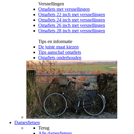
Versnellingen
Omafiets met versnellingen
Omafiets 22 inch met versnellingen
Omafiets 24 inch met versnellingen
Omafiets 26 inch met versnellingen
Omafiets 28 inch met versnellingen
Tips en informatie
De juiste maat kiezen
Tips aanschaf omafiets
Omafiets onderhouden
Damesfietsen
Terug
Alle
damesfietsen