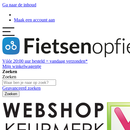
Ga naar de inhoud
Maak een account aan
Vóór
20:00
uur besteld = vandaag verzonden*
Mijn winkelwagentje
Zoeken
Zoeken
Geavanceerd zoeken
Zoeken