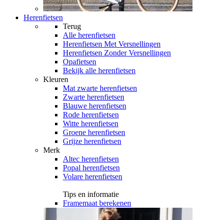
Herenfietsen
Terug
Alle
herenfietsen
Herenfietsen Met Versnellingen
Herenfietsen Zonder Versnellingen
Opafietsen
Bekijk alle herenfietsen
Kleuren
Mat zwarte herenfietsen
Zwarte herenfietsen
Blauwe herenfietsen
Rode herenfietsen
Witte herenfietsen
Groene herenfietsen
Grijze herenfietsen
Merk
Altec herenfietsen
Popal herenfietsen
Volare herenfietsen
Tips en informatie
Framemaat berekenen