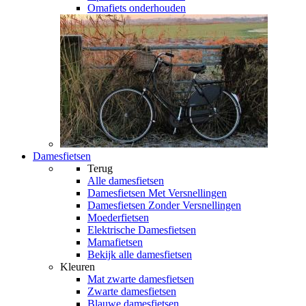
Omafiets onderhouden
Damesfietsen
Terug
Alle
damesfietsen
Damesfietsen Met Versnellingen
Damesfietsen Zonder Versnellingen
Moederfietsen
Elektrische Damesfietsen
Mamafietsen
Bekijk alle damesfietsen
Kleuren
Mat zwarte damesfietsen
Zwarte damesfietsen
Blauwe damesfietsen