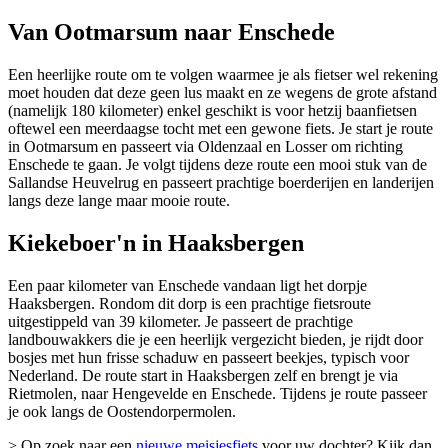
Van Ootmarsum naar Enschede
Een heerlijke route om te volgen waarmee je als fietser wel rekening
moet houden dat deze geen lus maakt en ze wegens de grote afstand
(namelijk 180 kilometer) enkel geschikt is voor hetzij baanfietsen
oftewel een meerdaagse tocht met een gewone fiets. Je start je route
in Ootmarsum en passeert via Oldenzaal en Losser om richting
Enschede te gaan. Je volgt tijdens deze route een mooi stuk van de
Sallandse Heuvelrug en passeert prachtige boerderijen en landerijen
langs deze lange maar mooie route.
Kiekeboer'n in Haaksbergen
Een paar kilometer van Enschede vandaan ligt het dorpje
Haaksbergen. Rondom dit dorp is een prachtige fietsroute
uitgestippeld van 39 kilometer. Je passeert de prachtige
landbouwakkers die je een heerlijk vergezicht bieden, je rijdt door
bosjes met hun frisse schaduw en passeert beekjes, typisch voor
Nederland. De route start in Haaksbergen zelf en brengt je via
Rietmolen, naar Hengevelde en Enschede. Tijdens je route passeer
je ook langs de Oostendorpermolen.
> Op zoek naar een
nieuwe meisjesfiets
voor uw dochter? Kijk dan