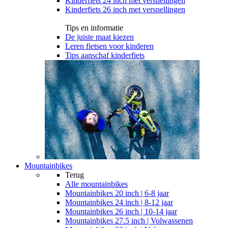
Kinderfiets 24 inch met versnellingen
Kinderfiets 26 inch met versnellingen
Tips en informatie
De juiste maat kiezen
Leren fietsen voor kinderen
Tips aanschaf kinderfiets
Mountainbikes
Terug
Alle
mountainbikes
Mountainbikes 20 inch | 6-8 jaar
Mountainbikes 24 inch | 8-12 jaar
Mountainbikes 26 inch | 10-14 jaar
Mountainbikes 27.5 inch | Volwassenen