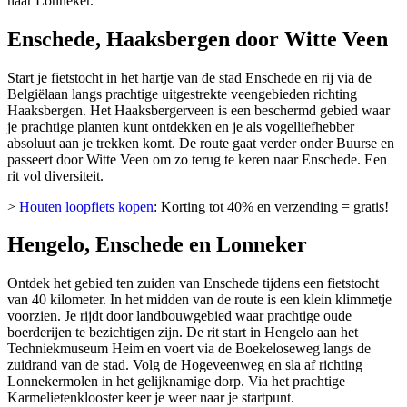
naar Lonneker.
Enschede, Haaksbergen door Witte Veen
Start je fietstocht in het hartje van de stad Enschede en rij via de
Belgiëlaan langs prachtige uitgestrekte veengebieden richting
Haaksbergen. Het Haaksbergerveen is een beschermd gebied waar
je prachtige planten kunt ontdekken en je als vogelliefhebber
absoluut aan je trekken komt. De route gaat verder onder Buurse en
passeert door Witte Veen om zo terug te keren naar Enschede. Een
rit vol diversiteit.
>
Houten loopfiets kopen
: Korting tot 40% en verzending = gratis!
Hengelo, Enschede en Lonneker
Ontdek het gebied ten zuiden van Enschede tijdens een fietstocht
van 40 kilometer. In het midden van de route is een klein klimmetje
voorzien. Je rijdt door landbouwgebied waar prachtige oude
boerderijen te bezichtigen zijn. De rit start in Hengelo aan het
Techniekmuseum Heim en voert via de Boekeloseweg langs de
zuidrand van de stad. Volg de Hogeveenweg en sla af richting
Lonnekermolen in het gelijknamige dorp. Via het prachtige
Karmelietenklooster keer je weer naar je startpunt.