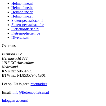
Helmonline.nl
Helmonline.be
Helmonline.de
Helmonline.at
Slotenspeciaalzaak.nl
Slotenspeciaalzaak.be
Fietsenopfietsen.nl
Fietsenopfietsen.be
Diverzus.nl
Over ons
Bisshops B.V.
Herengracht 338
1016 CG Amsterdam
Nederland
KVK nr.: 59631465
BTW nr.: NL853579404B01
Let op: Dit is geen
retouradres
Email:
info@fietsenopfietsen.nl
Inloggen account