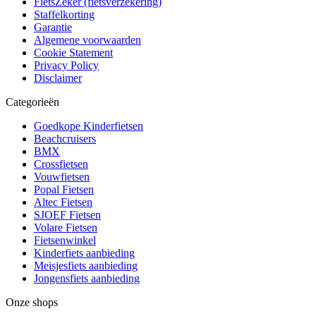
FietsZeker (fietsverzekering)
Staffelkorting
Garantie
Algemene voorwaarden
Cookie Statement
Privacy Policy
Disclaimer
Categorieën
Goedkope Kinderfietsen
Beachcruisers
BMX
Crossfietsen
Vouwfietsen
Popal Fietsen
Altec Fietsen
SJOEF Fietsen
Volare Fietsen
Fietsenwinkel
Kinderfiets aanbieding
Meisjesfiets aanbieding
Jongensfiets aanbieding
Onze shops