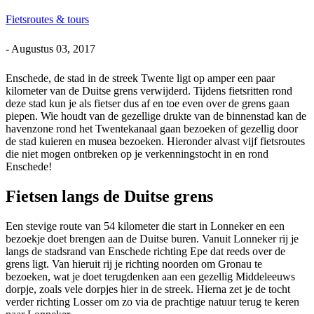
Fietsroutes & tours
-
Augustus 03, 2017
Enschede, de stad in de streek Twente ligt op amper een paar
kilometer van de Duitse grens verwijderd. Tijdens fietsritten rond
deze stad kun je als fietser dus af en toe even over de grens gaan
piepen. Wie houdt van de gezellige drukte van de binnenstad kan de
havenzone rond het Twentekanaal gaan bezoeken of gezellig door
de stad kuieren en musea bezoeken. Hieronder alvast vijf fietsroutes
die niet mogen ontbreken op je verkenningstocht in en rond
Enschede!
Fietsen langs de Duitse grens
Een stevige route van 54 kilometer die start in Lonneker en een
bezoekje doet brengen aan de Duitse buren. Vanuit Lonneker rij je
langs de stadsrand van Enschede richting Epe dat reeds over de
grens ligt. Van hieruit rij je richting noorden om Gronau te
bezoeken, wat je doet terugdenken aan een gezellig Middeleeuws
dorpje, zoals vele dorpjes hier in de streek. Hierna zet je de tocht
verder richting Losser om zo via de prachtige natuur terug te keren