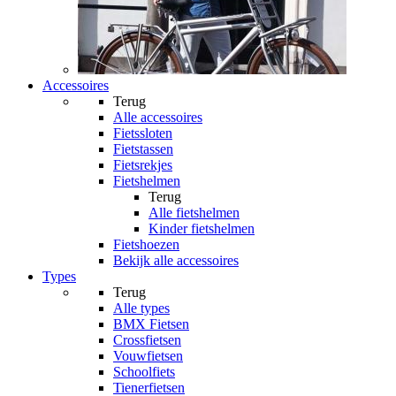
Accessoires
Terug
Alle
accessoires
Fietssloten
Fietstassen
Fietsrekjes
Fietshelmen
Terug
Alle
fietshelmen
Kinder fietshelmen
Fietshoezen
Bekijk alle accessoires
Types
Terug
Alle
types
BMX Fietsen
Crossfietsen
Vouwfietsen
Schoolfiets
Tienerfietsen