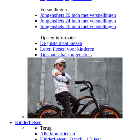
Versnellingen
Jongensfiets 20 inch met versnellingen
Jongensfiets 24 inch met versnellingen
Jongensfiets 26 inch met versnellingen
Tips en informatie
De juiste maat kiezen
Leren fietsen voor kinderen
Tips aanschaf jongensfiets
Kinderfietsen
Terug
Alle
kinderfietsen
Kinderfietsen 10 inch | 1-3 jaar