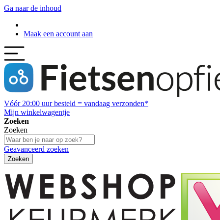
Ga naar de inhoud
Maak een account aan
Vóór
20:00
uur besteld = vandaag verzonden*
Mijn winkelwagentje
Zoeken
Zoeken
Geavanceerd zoeken
Zoeken