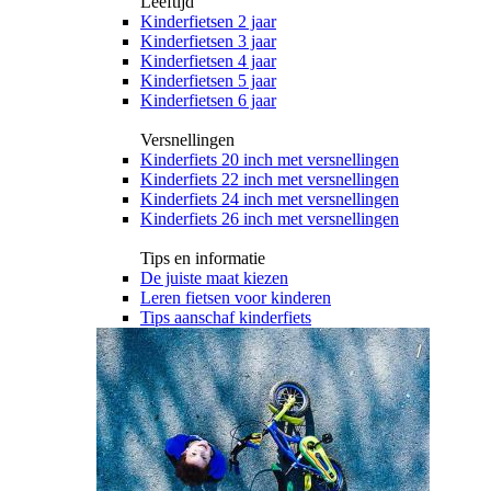
Leeftijd
Kinderfietsen 2 jaar
Kinderfietsen 3 jaar
Kinderfietsen 4 jaar
Kinderfietsen 5 jaar
Kinderfietsen 6 jaar
Versnellingen
Kinderfiets 20 inch met versnellingen
Kinderfiets 22 inch met versnellingen
Kinderfiets 24 inch met versnellingen
Kinderfiets 26 inch met versnellingen
Tips en informatie
De juiste maat kiezen
Leren fietsen voor kinderen
Tips aanschaf kinderfiets