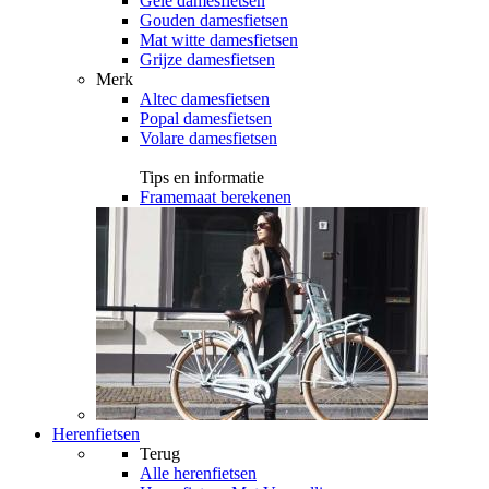
Gele damesfietsen
Gouden damesfietsen
Mat witte damesfietsen
Grijze damesfietsen
Merk
Altec damesfietsen
Popal damesfietsen
Volare damesfietsen
Tips en informatie
Framemaat berekenen
Herenfietsen
Terug
Alle
herenfietsen