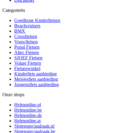
Disclaimer
Categorieën
Goedkope Kinderfietsen
Beachcruisers
BMX
Crossfietsen
Vouwfietsen
Popal Fietsen
Altec Fietsen
SJOEF Fietsen
Volare Fietsen
Fietsenwinkel
Kinderfiets aanbieding
Meisjesfiets aanbieding
Jongensfiets aanbieding
Onze shops
Helmonline.nl
Helmonline.be
Helmonline.de
Helmonline.at
Slotenspeciaalzaak.nl
Slotenspeciaalzaak.be