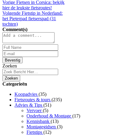
Vorige
Fietsen in Corsica: bekijk
hier de leukste fietsroutes!
Volgende
Fietstip in Nederland:
het Pieterpad fietserspad (31
tochten)
Comment(s)
Bevestig
Zoeken
Zoeken
Categorieën
Koopadvies
(35)
Fietsroutes & tours
(235)
Advies & Tips
(51)
Vervoer
(5)
Onderhoud & Montage
(17)
Kennisbank
(13)
Montagegidsen
(3)
Fietstips
(12)