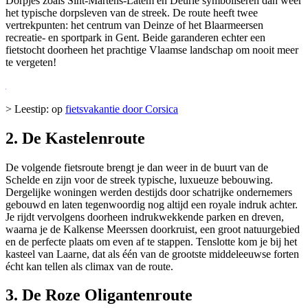
Dorpjes zoals Sint-Martens-Latem en Deurle symboliseren dan weer
het typische dorpsleven van de streek. De route heeft twee
vertrekpunten: het centrum van Deinze of het Blaarmeersen
recreatie- en sportpark in Gent. Beide garanderen echter een
fietstocht doorheen het prachtige Vlaamse landschap om nooit meer
te vergeten!
> Leestip: op
fietsvakantie door Corsica
2. De Kastelenroute
De volgende fietsroute brengt je dan weer in de buurt van de
Schelde en zijn voor de streek typische, luxueuze bebouwing.
Dergelijke woningen werden destijds door schatrijke ondernemers
gebouwd en laten tegenwoordig nog altijd een royale indruk achter.
Je rijdt vervolgens doorheen indrukwekkende parken en dreven,
waarna je de Kalkense Meerssen doorkruist, een groot natuurgebied
en de perfecte plaats om even af te stappen. Tenslotte kom je bij het
kasteel van Laarne, dat als één van de grootste middeleeuwse forten
écht kan tellen als climax van de route.
3. De Roze Oligantenroute