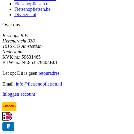
Fietsenopfietsen.nl
Fietsenopfietsen.be
Diverzus.nl
Over ons
Bisshops B.V.
Herengracht 338
1016 CG Amsterdam
Nederland
KVK nr.: 59631465
BTW nr.: NL853579404B01
Let op: Dit is geen
retouradres
Email:
info@fietsenopfietsen.nl
Inloggen account