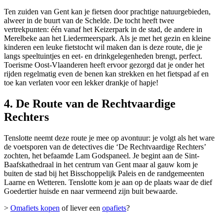
Ten zuiden van Gent kan je fietsen door prachtige natuurgebieden,
alweer in de buurt van de Schelde. De tocht heeft twee
vertrekpunten: één vanaf het Keizerpark in de stad, de andere in
Merelbeke aan het Liedermeerspark. Als je met het gezin en kleine
kinderen een leuke fietstocht wil maken dan is deze route, die je
langs speeltuintjes en eet- en drinkgelegenheden brengt, perfect.
Toerisme Oost-Vlaanderen heeft ervoor gezorgd dat je onder het
rijden regelmatig even de benen kan strekken en het fietspad af en
toe kan verlaten voor een lekker drankje of hapje!
4. De Route van de Rechtvaardige
Rechters
Tenslotte neemt deze route je mee op avontuur: je volgt als het ware
de voetsporen van de detectives die ‘De Rechtvaardige Rechters’
zochten, het befaamde Lam Godspaneel. Je begint aan de Sint-
Baafskathedraal in het centrum van Gent maar al gauw kom je
buiten de stad bij het Bisschoppelijk Paleis en de randgemeenten
Laarne en Wetteren. Tenslotte kom je aan op de plaats waar de dief
Goedertier huisde en naar vermeend zijn buit bewaarde.
>
Omafiets kopen
of liever een
opafiets
?