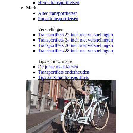
Heren transportfietsen
Merk
Altec transportfietsen
Popal transportfietsen
Versnellingen
Transportfiets 22 inch met versnellingen
Transportfiets 24 inch met versnellingen
Transportfiets 26 inch met versnellingen
Transportfiets 28 inch met versnellingen
Tips en informatie
De juiste maat kiezen
Transportfiets onderhouden
Tips aanschaf transportfiets