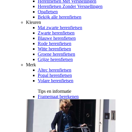
Herenfietsen Met Versnellingen
Herenfietsen Zonder Versnellingen
Opafietsen
Bekijk alle herenfietsen
Kleuren
Mat zwarte herenfietsen
Zwarte herenfietsen
Blauwe herenfietsen
Rode herenfietsen
Witte herenfietsen
Groene herenfietsen
Grijze herenfietsen
Merk
Altec herenfietsen
Popal herenfietsen
Volare herenfietsen
Tips en informatie
Framemaat berekenen