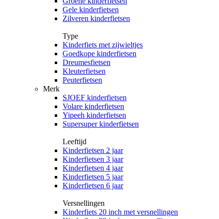
Groene kinderfietsen
Gele kinderfietsen
Zilveren kinderfietsen
Type
Kinderfiets met zijwieltjes
Goedkope kinderfietsen
Dreumesfietsen
Kleuterfietsen
Peuterfietsen
Merk
SJOEF kinderfietsen
Volare kinderfietsen
Yipeeh kinderfietsen
Supersuper kinderfietsen
Leeftijd
Kinderfietsen 2 jaar
Kinderfietsen 3 jaar
Kinderfietsen 4 jaar
Kinderfietsen 5 jaar
Kinderfietsen 6 jaar
Versnellingen
Kinderfiets 20 inch met versnellingen