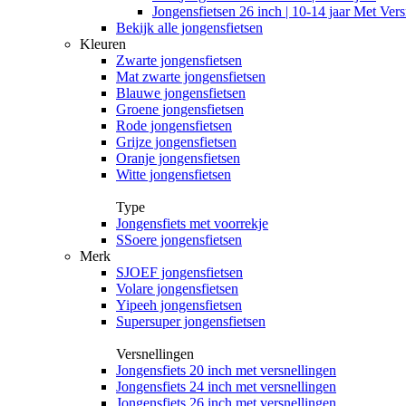
Jongensfietsen 26 inch | 10-14 jaar Met Vers
Bekijk alle jongensfietsen
Kleuren
Zwarte jongensfietsen
Mat zwarte jongensfietsen
Blauwe jongensfietsen
Groene jongensfietsen
Rode jongensfietsen
Grijze jongensfietsen
Oranje jongensfietsen
Witte jongensfietsen
Type
Jongensfiets met voorrekje
SSoere jongensfietsen
Merk
SJOEF jongensfietsen
Volare jongensfietsen
Yipeeh jongensfietsen
Supersuper jongensfietsen
Versnellingen
Jongensfiets 20 inch met versnellingen
Jongensfiets 24 inch met versnellingen
Jongensfiets 26 inch met versnellingen