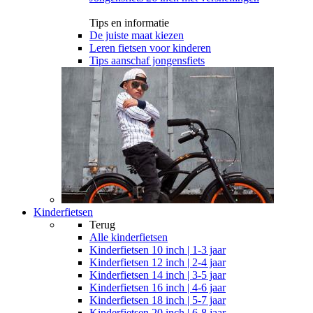
Tips en informatie
De juiste maat kiezen
Leren fietsen voor kinderen
Tips aanschaf jongensfiets
Kinderfietsen
Terug
Alle
kinderfietsen
Kinderfietsen 10 inch | 1-3 jaar
Kinderfietsen 12 inch | 2-4 jaar
Kinderfietsen 14 inch | 3-5 jaar
Kinderfietsen 16 inch | 4-6 jaar
Kinderfietsen 18 inch | 5-7 jaar
Kinderfietsen 20 inch | 6-8 jaar