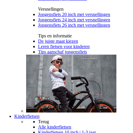
Versnellingen
Jongensfiets 20 inch met versnellingen
Jongensfiets 24 inch met versnellingen
Jongensfiets 26 inch met versnellingen
Tips en informatie
De juiste maat kiezen
Leren fietsen voor kinderen
Tips aanschaf jongensfiets
Kinderfietsen
Terug
Alle
kinderfietsen
Kinderfietsen 10 inch | 1-3 jaar