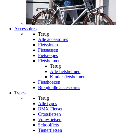
Accessoires
Terug
Alle
accessoires
Fietssloten
Fietstassen
Fietsrekjes
Fietshelmen
Terug
Alle
fietshelmen
Kinder fietshelmen
Fietshoezen
Bekijk alle accessoires
Types
Terug
Alle
types
BMX Fietsen
Crossfietsen
Vouwfietsen
Schoolfiets
Tienerfietsen