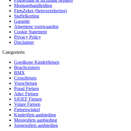
Framemaat & Inchmaat bepalen
Montagehandleiding
FietsZeker (fietsverzekering)
Staffelkorting
Garantie
Algemene voorwaarden
Cookie Statement
Privacy Policy
Disclaimer
Categorieën
Goedkope Kinderfietsen
Beachcruisers
BMX
Crossfietsen
Vouwfietsen
Popal Fietsen
Altec Fietsen
SJOEF Fietsen
Volare Fietsen
Fietsenwinkel
Kinderfiets aanbieding
Meisjesfiets aanbieding
Jongensfiets aanbieding