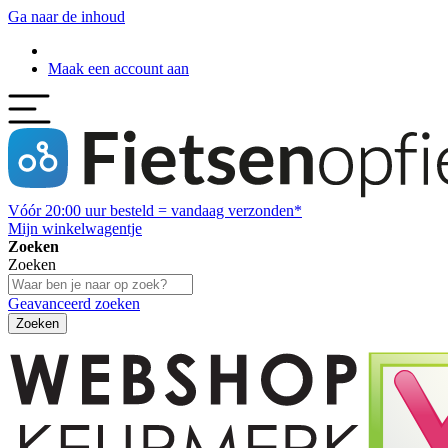
Ga naar de inhoud
Maak een account aan
Vóór
20:00
uur besteld = vandaag verzonden*
Mijn winkelwagentje
Zoeken
Zoeken
Geavanceerd zoeken
Zoeken