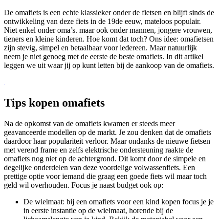
De omafiets is een echte klassieker onder de fietsen en blijft sinds de
ontwikkeling van deze fiets in de 19de eeuw, mateloos populair.
Niet enkel onder oma’s. maar ook onder mannen, jongere vrouwen,
tieners en kleine kinderen. Hoe komt dat toch? Ons idee: omafietsen
zijn stevig, simpel en betaalbaar voor iedereen. Maar natuurlijk
neem je niet genoeg met de eerste de beste omafiets. In dit artikel
leggen we uit waar jij op kunt letten bij de aankoop van de omafiets.
Tips kopen omafiets
Na de opkomst van de omafiets kwamen er steeds meer
geavanceerde modellen op de markt. Je zou denken dat de omafiets
daardoor haar populariteit verloor. Maar ondanks de nieuwe fietsen
met verend frame en zelfs elektrische ondersteuning raakte de
omafiets nog niet op de achtergrond. Dit komt door de simpele en
degelijke onderdelen van deze voordelige volwassenfiets. Een
prettige optie voor iemand die graag een goede fiets wil maar toch
geld wil overhouden. Focus je naast budget ook op:
De wielmaat: bij een omafiets voor een kind kopen focus je je
in eerste instantie op de wielmaat, horende bij de