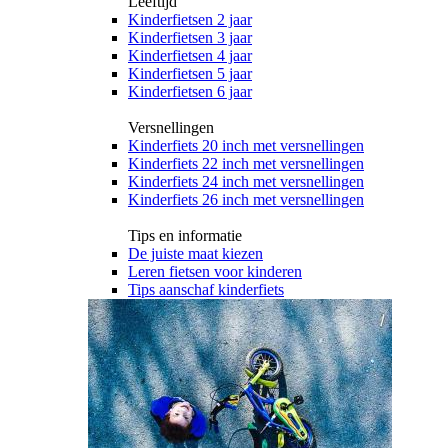
Leeftijd
Kinderfietsen 2 jaar
Kinderfietsen 3 jaar
Kinderfietsen 4 jaar
Kinderfietsen 5 jaar
Kinderfietsen 6 jaar
Versnellingen
Kinderfiets 20 inch met versnellingen
Kinderfiets 22 inch met versnellingen
Kinderfiets 24 inch met versnellingen
Kinderfiets 26 inch met versnellingen
Tips en informatie
De juiste maat kiezen
Leren fietsen voor kinderen
Tips aanschaf kinderfiets