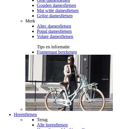
Gele damesfietsen
Gouden damesfietsen
Mat witte damesfietsen
Grijze damesfietsen
Merk
Altec damesfietsen
Popal damesfietsen
Volare damesfietsen
Tips en informatie
Framemaat berekenen
Herenfietsen
Terug
Alle
herenfietsen