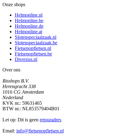
Onze shops
Helmonline.nl
Helmonline.be
Helmonline.de
Helmonline.at
Slotenspeciaalzaak.nl
Slotenspeciaalzaak.be
Fietsenopfietsen.nl
Fietsenopfietsen.be
Diverzus.nl
Over ons
Bisshops B.V.
Herengracht 338
1016 CG Amsterdam
Nederland
KVK nr.: 59631465
BTW nr.: NL853579404B01
Let op: Dit is geen
retouradres
Email:
info@fietsenopfietsen.nl