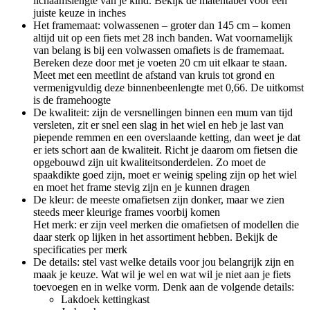
lichaamslengte van je kind. Bekijk de matentabel voor een
juiste keuze in inches
Het framemaat: volwassenen – groter dan 145 cm – komen
altijd uit op een fiets met 28 inch banden. Wat voornamelijk
van belang is bij een volwassen omafiets is de framemaat.
Bereken deze door met je voeten 20 cm uit elkaar te staan.
Meet met een meetlint de afstand van kruis tot grond en
vermenigvuldig deze binnenbeenlengte met 0,66. De uitkomst
is de framehoogte
De kwaliteit: zijn de versnellingen binnen een mum van tijd
versleten, zit er snel een slag in het wiel en heb je last van
piepende remmen en een overslaande ketting, dan weet je dat
er iets schort aan de kwaliteit. Richt je daarom om fietsen die
opgebouwd zijn uit kwaliteitsonderdelen. Zo moet de
spaakdikte goed zijn, moet er weinig speling zijn op het wiel
en moet het frame stevig zijn en je kunnen dragen
De kleur: de meeste omafietsen zijn donker, maar we zien
steeds meer kleurige frames voorbij komen
Het merk: er zijn veel merken die omafietsen of modellen die
daar sterk op lijken in het assortiment hebben. Bekijk de
specificaties per merk
De details: stel vast welke details voor jou belangrijk zijn en
maak je keuze. Wat wil je wel en wat wil je niet aan je fiets
toevoegen en in welke vorm. Denk aan de volgende details:
Lakdoek kettingkast