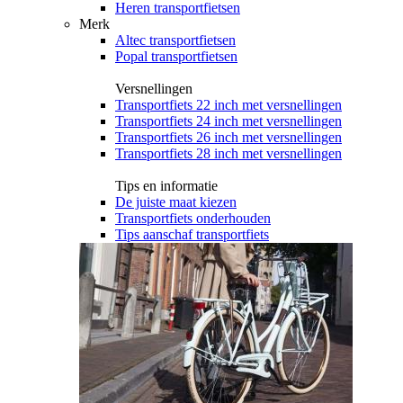
Heren transportfietsen
Merk
Altec transportfietsen
Popal transportfietsen
Versnellingen
Transportfiets 22 inch met versnellingen
Transportfiets 24 inch met versnellingen
Transportfiets 26 inch met versnellingen
Transportfiets 28 inch met versnellingen
Tips en informatie
De juiste maat kiezen
Transportfiets onderhouden
Tips aanschaf transportfiets