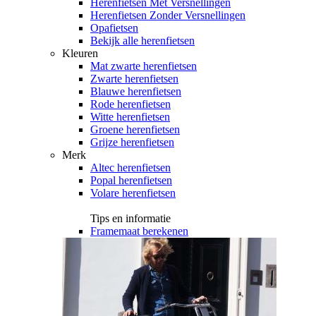
Herenfietsen Met Versnellingen
Herenfietsen Zonder Versnellingen
Opafietsen
Bekijk alle herenfietsen
Kleuren
Mat zwarte herenfietsen
Zwarte herenfietsen
Blauwe herenfietsen
Rode herenfietsen
Witte herenfietsen
Groene herenfietsen
Grijze herenfietsen
Merk
Altec herenfietsen
Popal herenfietsen
Volare herenfietsen
Tips en informatie
Framemaat berekenen