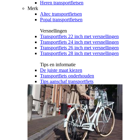
Heren transportfietsen
Merk
Altec transportfietsen
Popal transportfietsen
Versnellingen
Transportfiets 22 inch met versnellingen
Transportfiets 24 inch met versnellingen
Transportfiets 26 inch met versnellingen
Transportfiets 28 inch met versnellingen
Tips en informatie
De juiste maat kiezen
Transportfiets onderhouden
Tips aanschaf transportfiets