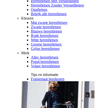
Herenfietsen Met Versnellingen
Herenfietsen Zonder Versnellingen
Opafietsen
Bekijk alle herenfietsen
Kleuren
Mat zwarte herenfietsen
Zwarte herenfietsen
Blauwe herenfietsen
Rode herenfietsen
Witte herenfietsen
Groene herenfietsen
Grijze herenfietsen
Merk
Altec herenfietsen
Popal herenfietsen
Volare herenfietsen
Tips en informatie
Framemaat berekenen