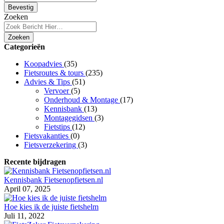
Bevestig
Zoeken
Zoeken
Categorieën
Koopadvies
(35)
Fietsroutes & tours
(235)
Advies & Tips
(51)
Vervoer
(5)
Onderhoud & Montage
(17)
Kennisbank
(13)
Montagegidsen
(3)
Fietstips
(12)
Fietsvakanties
(0)
Fietsverzekering
(3)
Recente bijdragen
Kennisbank Fietsenopfietsen.nl
April 07, 2025
Hoe kies ik de juiste fietshelm
Juli 11, 2022