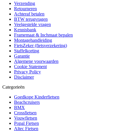
Verzending
Retourneren
Achteraf betalen
BTW terugvragen
Veelgestelde vragen
Kennisbank
Framemaat & Inchmaat bepalen
Montagehandleiding
FietsZeker (fietsverzekering)
Staffelkorting
Garantie
Algemene voorwaarden
Cookie Statement
Privacy Policy
Disclaimer
Categorieën
Goedkope Kinderfietsen
Beachcruisers
BMX
Crossfietsen
Vouwfietsen
Popal Fietsen
Altec Fietsen