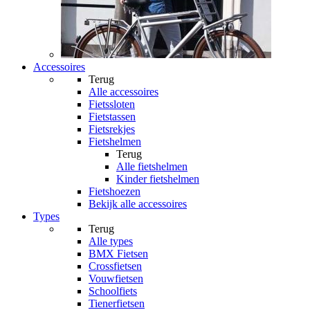
Accessoires
Terug
Alle
accessoires
Fietssloten
Fietstassen
Fietsrekjes
Fietshelmen
Terug
Alle
fietshelmen
Kinder fietshelmen
Fietshoezen
Bekijk alle accessoires
Types
Terug
Alle
types
BMX Fietsen
Crossfietsen
Vouwfietsen
Schoolfiets
Tienerfietsen