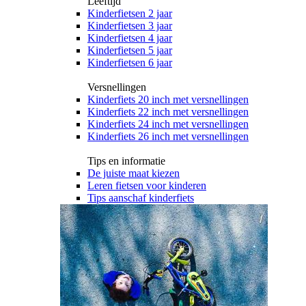
Leeftijd
Kinderfietsen 2 jaar
Kinderfietsen 3 jaar
Kinderfietsen 4 jaar
Kinderfietsen 5 jaar
Kinderfietsen 6 jaar
Versnellingen
Kinderfiets 20 inch met versnellingen
Kinderfiets 22 inch met versnellingen
Kinderfiets 24 inch met versnellingen
Kinderfiets 26 inch met versnellingen
Tips en informatie
De juiste maat kiezen
Leren fietsen voor kinderen
Tips aanschaf kinderfiets