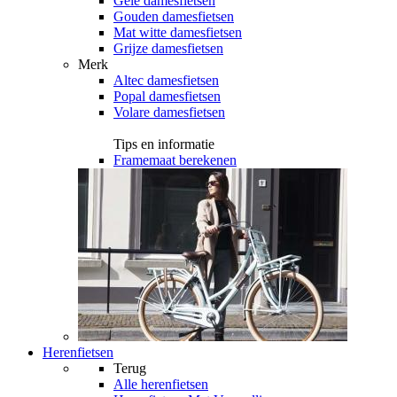
Gele damesfietsen
Gouden damesfietsen
Mat witte damesfietsen
Grijze damesfietsen
Merk
Altec damesfietsen
Popal damesfietsen
Volare damesfietsen
Tips en informatie
Framemaat berekenen
Herenfietsen
Terug
Alle
herenfietsen