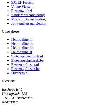
SJOEF Fietsen
Volare Fietsen
Fietsenwinkel
Kinderfiets aanbieding
Meisjesfiets aanbieding
Jongensfiets aanbieding
Onze shops
Helmonline.nl
Helmonline.be
Helmonline.de
Helmonline.at
Slotenspeciaalzaak.nl
Slotenspeciaalzaak.be
Fietsenopfietsen.nl
Fietsenopfietsen.be
Diverzus.nl
Over ons
Bisshops B.V.
Herengracht 338
1016 CG Amsterdam
Nederland