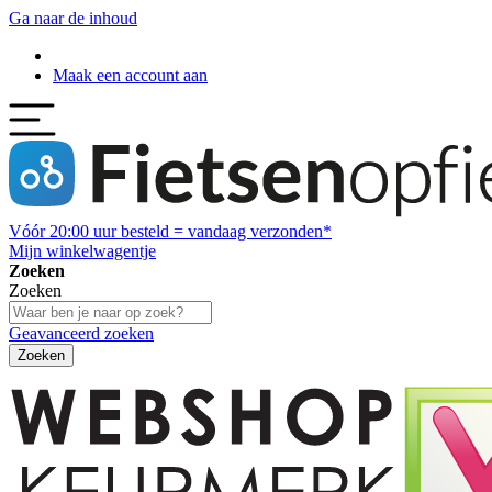
Ga naar de inhoud
Maak een account aan
Vóór
20:00
uur besteld = vandaag verzonden*
Mijn winkelwagentje
Zoeken
Zoeken
Geavanceerd zoeken
Zoeken