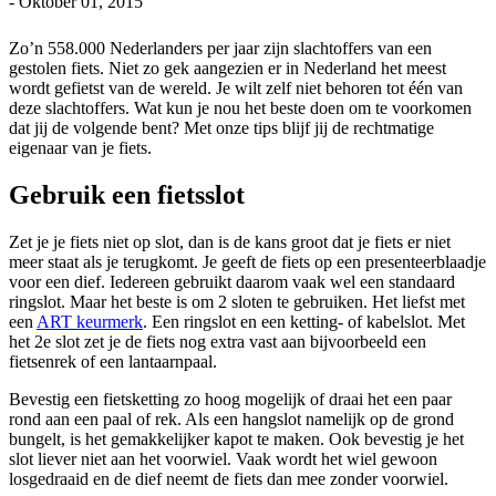
-
Oktober 01, 2015
Zo’n 558.000 Nederlanders per jaar zijn slachtoffers van een
gestolen fiets. Niet zo gek aangezien er in Nederland het meest
wordt gefietst van de wereld. Je wilt zelf niet behoren tot één van
deze slachtoffers. Wat kun je nou het beste doen om te voorkomen
dat jij de volgende bent? Met onze tips blijf jij de rechtmatige
eigenaar van je fiets.
Gebruik een fietsslot
Zet je je fiets niet op slot, dan is de kans groot dat je fiets er niet
meer staat als je terugkomt. Je geeft de fiets op een presenteerblaadje
voor een dief. Iedereen gebruikt daarom vaak wel een standaard
ringslot. Maar het beste is om 2 sloten te gebruiken. Het liefst met
een
ART keurmerk
. Een ringslot en een ketting- of kabelslot. Met
het 2e slot zet je de fiets nog extra vast aan bijvoorbeeld een
fietsenrek of een lantaarnpaal.
Bevestig een fietsketting zo hoog mogelijk of draai het een paar
rond aan een paal of rek. Als een hangslot namelijk op de grond
bungelt, is het gemakkelijker kapot te maken. Ook bevestig je het
slot liever niet aan het voorwiel. Vaak wordt het wiel gewoon
losgedraaid en de dief neemt de fiets dan mee zonder voorwiel.