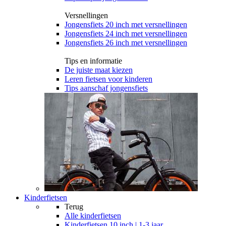
Versnellingen
Jongensfiets 20 inch met versnellingen
Jongensfiets 24 inch met versnellingen
Jongensfiets 26 inch met versnellingen
Tips en informatie
De juiste maat kiezen
Leren fietsen voor kinderen
Tips aanschaf jongensfiets
Kinderfietsen
Terug
Alle
kinderfietsen
Kinderfietsen 10 inch | 1-3 jaar