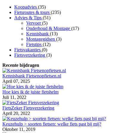
Koopadvies
(35)
Fietsroutes & tours
(235)
Advies & Tips
(51)
Vervoer
(5)
Onderhoud & Montage
(17)
Kennisbank
(13)
Montagegidsen
(3)
Fietstips
(12)
Fietsvakanties
(0)
Fietsverzekering
(3)
Recente bijdragen
Kennisbank Fietsenopfietsen.nl
April 07, 2025
Hoe kies ik de juiste fietshelm
Juli 11, 2022
FietsZeker Fietsverzekering
April 20, 2022
Keuzehulp > soorten fietsen: welke fiets past bij mij?
Oktober 11, 2019