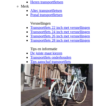
Heren transportfietsen
Merk
Altec transportfietsen
Popal transportfietsen
Versnellingen
Transportfiets 22 inch met versnellingen
Transportfiets 24 inch met versnellingen
Transportfiets 26 inch met versnellingen
Transportfiets 28 inch met versnellingen
Tips en informatie
De juiste maat kiezen
Transportfiets onderhouden
Tips aanschaf transportfiets