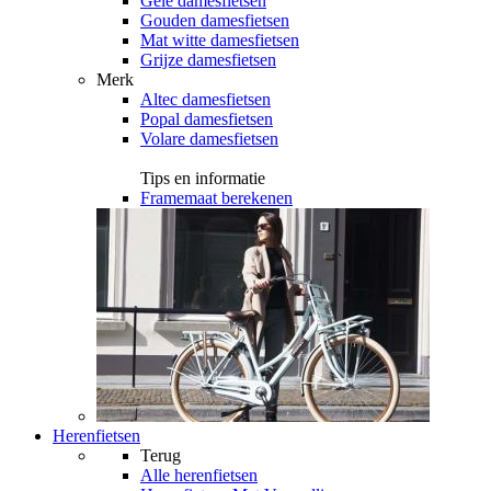
Gele damesfietsen
Gouden damesfietsen
Mat witte damesfietsen
Grijze damesfietsen
Merk
Altec damesfietsen
Popal damesfietsen
Volare damesfietsen
Tips en informatie
Framemaat berekenen
Herenfietsen
Terug
Alle
herenfietsen