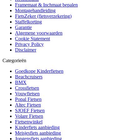
Framemaat & Inchmaat bepalen
Montagehandleiding
FietsZeker (fietsverzekering)
Staffelkorting
Garantie
Algemene voorwaarden
Cookie Statement
Privacy Policy
Disclaimer
Categorieën
Goedkope Kinderfietsen
Beachcruisers
BMX
Crossfietsen
Vouwfietsen
Popal Fietsen
Altec Fietsen
SJOEF Fietsen
Volare Fietsen
Fietsenwinkel
Kinderfiets aanbieding
Meisjesfiets aanbieding
Jongensfiets aanbieding