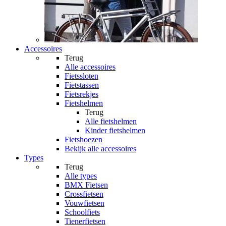
Accessoires
Terug
Alle
accessoires
Fietssloten
Fietstassen
Fietsrekjes
Fietshelmen
Terug
Alle
fietshelmen
Kinder fietshelmen
Fietshoezen
Bekijk alle accessoires
Types
Terug
Alle
types
BMX Fietsen
Crossfietsen
Vouwfietsen
Schoolfiets
Tienerfietsen