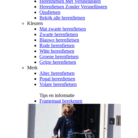
Herenfietsen Met Versnellingen
Herenfietsen Zonder Versnellingen
Opafietsen
Bekijk alle herenfietsen
Kleuren
Mat zwarte herenfietsen
Zwarte herenfietsen
Blauwe herenfietsen
Rode herenfietsen
Witte herenfietsen
Groene herenfietsen
Grijze herenfietsen
Merk
Altec herenfietsen
Popal herenfietsen
Volare herenfietsen
Tips en informatie
Framemaat berekenen