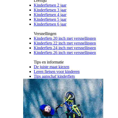
Leeftijd
Kinderfietsen 2 jaar
Kinderfietsen 3 jaar
Kinderfietsen 4 jaar
Kinderfietsen 5 jaar
Kinderfietsen 6 jaar
Versnellingen
Kinderfiets 20 inch met versnellingen
Kinderfiets 22 inch met versnellingen
Kinderfiets 24 inch met versnellingen
Kinderfiets 26 inch met versnellingen
Tips en informatie
De juiste maat kiezen
Leren fietsen voor kinderen
Tips aanschaf kinderfiets