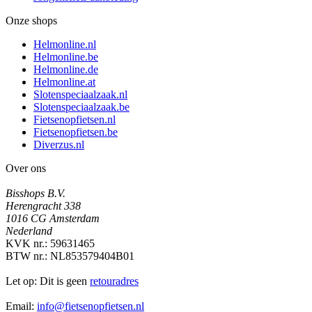
Onze shops
Helmonline.nl
Helmonline.be
Helmonline.de
Helmonline.at
Slotenspeciaalzaak.nl
Slotenspeciaalzaak.be
Fietsenopfietsen.nl
Fietsenopfietsen.be
Diverzus.nl
Over ons
Bisshops B.V.
Herengracht 338
1016 CG Amsterdam
Nederland
KVK nr.: 59631465
BTW nr.: NL853579404B01
Let op: Dit is geen
retouradres
Email:
info@fietsenopfietsen.nl