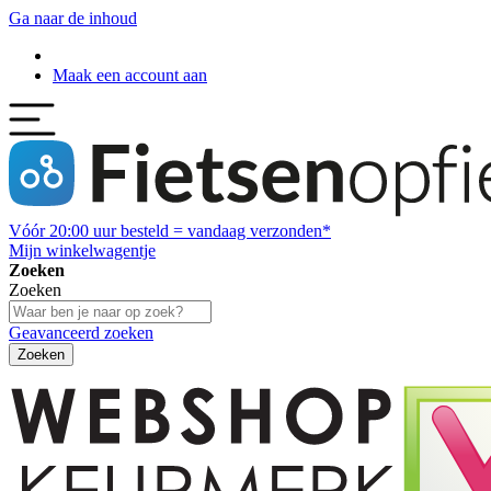
Ga naar de inhoud
Maak een account aan
Vóór
20:00
uur besteld = vandaag verzonden*
Mijn winkelwagentje
Zoeken
Zoeken
Geavanceerd zoeken
Zoeken