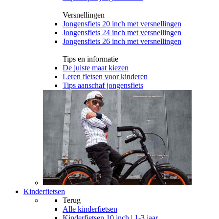
Versnellingen
Jongensfiets 20 inch met versnellingen
Jongensfiets 24 inch met versnellingen
Jongensfiets 26 inch met versnellingen
Tips en informatie
De juiste maat kiezen
Leren fietsen voor kinderen
Tips aanschaf jongensfiets
Kinderfietsen
Terug
Alle
kinderfietsen
Kinderfietsen 10 inch | 1-3 jaar