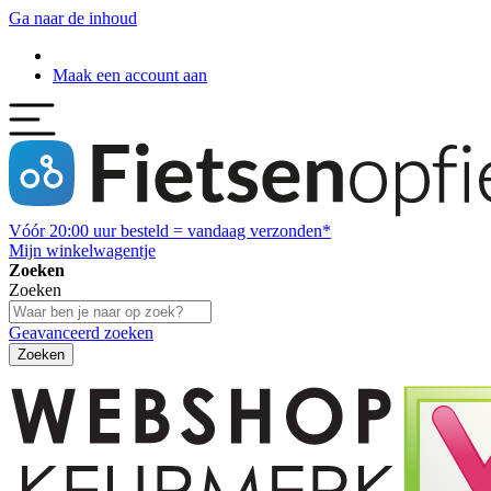
Ga naar de inhoud
Maak een account aan
Vóór
20:00
uur besteld = vandaag verzonden*
Mijn winkelwagentje
Zoeken
Zoeken
Geavanceerd zoeken
Zoeken