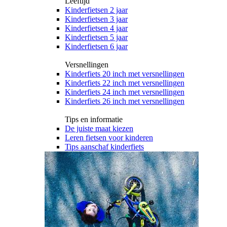
Leeftijd
Kinderfietsen 2 jaar
Kinderfietsen 3 jaar
Kinderfietsen 4 jaar
Kinderfietsen 5 jaar
Kinderfietsen 6 jaar
Versnellingen
Kinderfiets 20 inch met versnellingen
Kinderfiets 22 inch met versnellingen
Kinderfiets 24 inch met versnellingen
Kinderfiets 26 inch met versnellingen
Tips en informatie
De juiste maat kiezen
Leren fietsen voor kinderen
Tips aanschaf kinderfiets