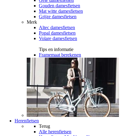
Gele damesfietsen
Gouden damesfietsen
Mat witte damesfietsen
Grijze damesfietsen
Merk
Altec damesfietsen
Popal damesfietsen
Volare damesfietsen
Tips en informatie
Framemaat berekenen
Herenfietsen
Terug
Alle
herenfietsen