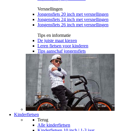
Versnellingen
Jongensfiets 20 inch met versnellingen
Jongensfiets 24 inch met versnellingen
Jongensfiets 26 inch met versnellingen
Tips en informatie
De juiste maat kiezen
Leren fietsen voor kinderen
Tips aanschaf jongensfiets
Kinderfietsen
Terug
Alle
kinderfietsen
Kinderfietsen 10 inch | 1-3 jaar