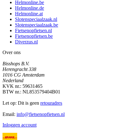
Helmonline.be
Helmonline.de
Helmonline.at
Slotenspeciaalzaak.nl
Slotenspeciaalzaak.be
Fietsenopfietsen.nl
Fietsenopfietsen.be
Diverzus.nl
Over ons
Bisshops B.V.
Herengracht 338
1016 CG Amsterdam
Nederland
KVK nr.: 59631465
BTW nr.: NL853579404B01
Let op: Dit is geen
retouradres
Email:
info@fietsenopfietsen.nl
Inloggen account