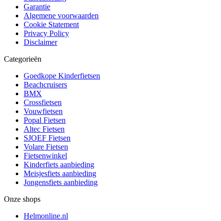
Garantie
Algemene voorwaarden
Cookie Statement
Privacy Policy
Disclaimer
Categorieën
Goedkope Kinderfietsen
Beachcruisers
BMX
Crossfietsen
Vouwfietsen
Popal Fietsen
Altec Fietsen
SJOEF Fietsen
Volare Fietsen
Fietsenwinkel
Kinderfiets aanbieding
Meisjesfiets aanbieding
Jongensfiets aanbieding
Onze shops
Helmonline.nl