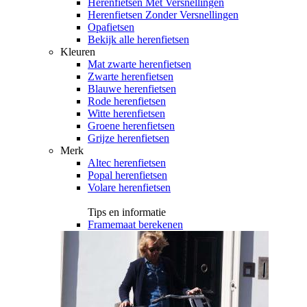
Herenfietsen Met Versnellingen
Herenfietsen Zonder Versnellingen
Opafietsen
Bekijk alle herenfietsen
Kleuren
Mat zwarte herenfietsen
Zwarte herenfietsen
Blauwe herenfietsen
Rode herenfietsen
Witte herenfietsen
Groene herenfietsen
Grijze herenfietsen
Merk
Altec herenfietsen
Popal herenfietsen
Volare herenfietsen
Tips en informatie
Framemaat berekenen