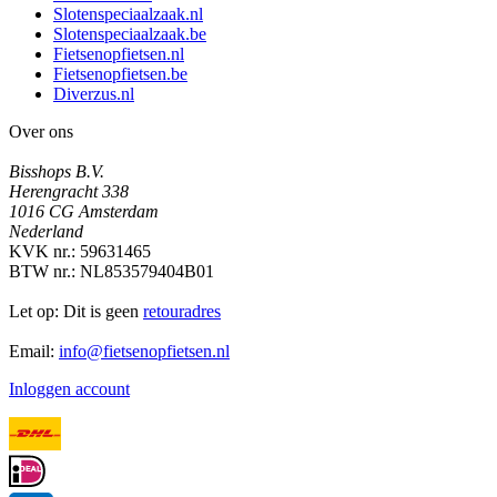
Slotenspeciaalzaak.nl
Slotenspeciaalzaak.be
Fietsenopfietsen.nl
Fietsenopfietsen.be
Diverzus.nl
Over ons
Bisshops B.V.
Herengracht 338
1016 CG Amsterdam
Nederland
KVK nr.: 59631465
BTW nr.: NL853579404B01
Let op: Dit is geen
retouradres
Email:
info@fietsenopfietsen.nl
Inloggen account