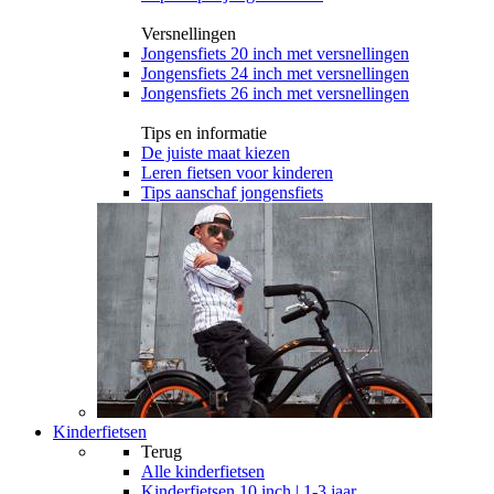
Versnellingen
Jongensfiets 20 inch met versnellingen
Jongensfiets 24 inch met versnellingen
Jongensfiets 26 inch met versnellingen
Tips en informatie
De juiste maat kiezen
Leren fietsen voor kinderen
Tips aanschaf jongensfiets
Kinderfietsen
Terug
Alle
kinderfietsen
Kinderfietsen 10 inch | 1-3 jaar