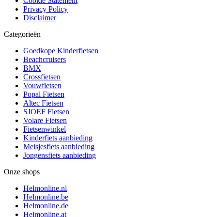
Cookie Statement
Privacy Policy
Disclaimer
Categorieën
Goedkope Kinderfietsen
Beachcruisers
BMX
Crossfietsen
Vouwfietsen
Popal Fietsen
Altec Fietsen
SJOEF Fietsen
Volare Fietsen
Fietsenwinkel
Kinderfiets aanbieding
Meisjesfiets aanbieding
Jongensfiets aanbieding
Onze shops
Helmonline.nl
Helmonline.be
Helmonline.de
Helmonline.at