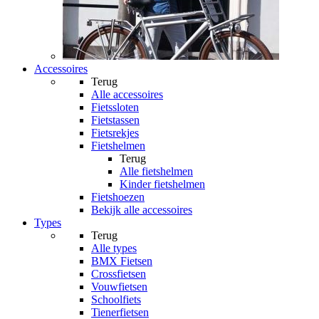
Accessoires
Terug
Alle
accessoires
Fietssloten
Fietstassen
Fietsrekjes
Fietshelmen
Terug
Alle
fietshelmen
Kinder fietshelmen
Fietshoezen
Bekijk alle accessoires
Types
Terug
Alle
types
BMX Fietsen
Crossfietsen
Vouwfietsen
Schoolfiets
Tienerfietsen