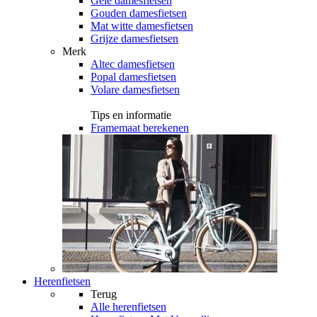
Gele damesfietsen
Gouden damesfietsen
Mat witte damesfietsen
Grijze damesfietsen
Merk
Altec damesfietsen
Popal damesfietsen
Volare damesfietsen
Tips en informatie
Framemaat berekenen
Herenfietsen
Terug
Alle
herenfietsen