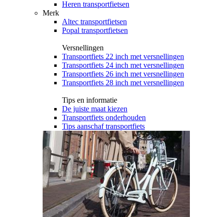
Heren transportfietsen
Merk
Altec transportfietsen
Popal transportfietsen
Versnellingen
Transportfiets 22 inch met versnellingen
Transportfiets 24 inch met versnellingen
Transportfiets 26 inch met versnellingen
Transportfiets 28 inch met versnellingen
Tips en informatie
De juiste maat kiezen
Transportfiets onderhouden
Tips aanschaf transportfiets