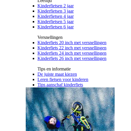
Leeftijd
Kinderfietsen 2 jaar
Kinderfietsen 3 jaar
Kinderfietsen 4 jaar
Kinderfietsen 5 jaar
Kinderfietsen 6 jaar
Versnellingen
Kinderfiets 20 inch met versnellingen
Kinderfiets 22 inch met versnellingen
Kinderfiets 24 inch met versnellingen
Kinderfiets 26 inch met versnellingen
Tips en informatie
De juiste maat kiezen
Leren fietsen voor kinderen
Tips aanschaf kinderfiets