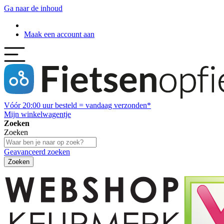
Ga naar de inhoud
Maak een account aan
Vóór
20:00
uur besteld = vandaag verzonden*
Mijn winkelwagentje
Zoeken
Zoeken
Geavanceerd zoeken
Zoeken