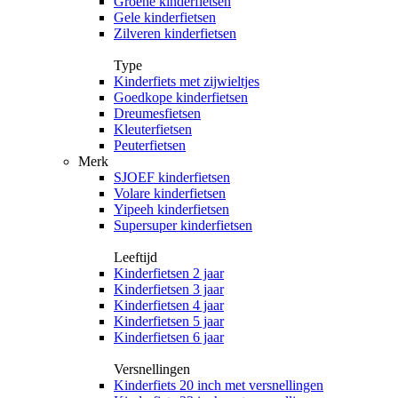
Groene kinderfietsen
Gele kinderfietsen
Zilveren kinderfietsen
Type
Kinderfiets met zijwieltjes
Goedkope kinderfietsen
Dreumesfietsen
Kleuterfietsen
Peuterfietsen
Merk
SJOEF kinderfietsen
Volare kinderfietsen
Yipeeh kinderfietsen
Supersuper kinderfietsen
Leeftijd
Kinderfietsen 2 jaar
Kinderfietsen 3 jaar
Kinderfietsen 4 jaar
Kinderfietsen 5 jaar
Kinderfietsen 6 jaar
Versnellingen
Kinderfiets 20 inch met versnellingen