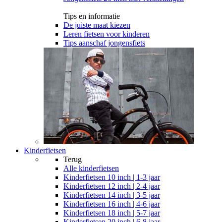
Tips en informatie
De juiste maat kiezen
Leren fietsen voor kinderen
Tips aanschaf jongensfiets
Kinderfietsen
Terug
Alle
kinderfietsen
Kinderfietsen 10 inch | 1-3 jaar
Kinderfietsen 12 inch | 2-4 jaar
Kinderfietsen 14 inch | 3-5 jaar
Kinderfietsen 16 inch | 4-6 jaar
Kinderfietsen 18 inch | 5-7 jaar
Kinderfietsen 20 inch | 6-8 jaar