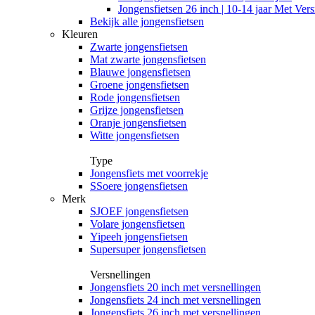
Jongensfietsen 26 inch | 10-14 jaar Met Vers
Bekijk alle jongensfietsen
Kleuren
Zwarte jongensfietsen
Mat zwarte jongensfietsen
Blauwe jongensfietsen
Groene jongensfietsen
Rode jongensfietsen
Grijze jongensfietsen
Oranje jongensfietsen
Witte jongensfietsen
Type
Jongensfiets met voorrekje
SSoere jongensfietsen
Merk
SJOEF jongensfietsen
Volare jongensfietsen
Yipeeh jongensfietsen
Supersuper jongensfietsen
Versnellingen
Jongensfiets 20 inch met versnellingen
Jongensfiets 24 inch met versnellingen
Jongensfiets 26 inch met versnellingen