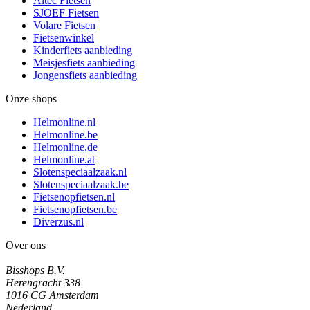
Altec Fietsen
SJOEF Fietsen
Volare Fietsen
Fietsenwinkel
Kinderfiets aanbieding
Meisjesfiets aanbieding
Jongensfiets aanbieding
Onze shops
Helmonline.nl
Helmonline.be
Helmonline.de
Helmonline.at
Slotenspeciaalzaak.nl
Slotenspeciaalzaak.be
Fietsenopfietsen.nl
Fietsenopfietsen.be
Diverzus.nl
Over ons
Bisshops B.V.
Herengracht 338
1016 CG Amsterdam
Nederland