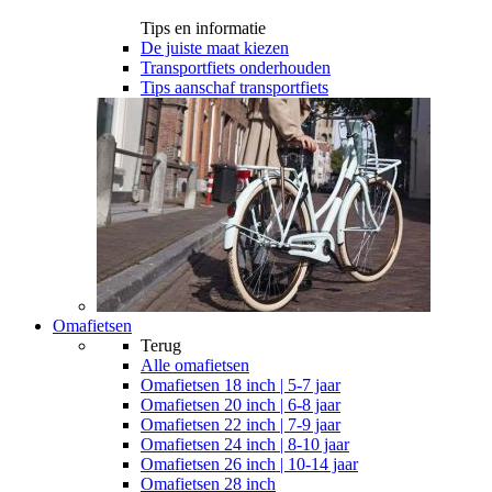
Tips en informatie
De juiste maat kiezen
Transportfiets onderhouden
Tips aanschaf transportfiets
Omafietsen
Terug
Alle
omafietsen
Omafietsen 18 inch | 5-7 jaar
Omafietsen 20 inch | 6-8 jaar
Omafietsen 22 inch | 7-9 jaar
Omafietsen 24 inch | 8-10 jaar
Omafietsen 26 inch | 10-14 jaar
Omafietsen 28 inch