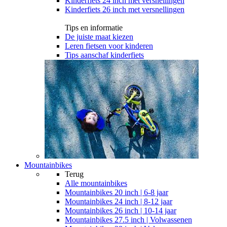
Kinderfiets 24 inch met versnellingen
Kinderfiets 26 inch met versnellingen
Tips en informatie
De juiste maat kiezen
Leren fietsen voor kinderen
Tips aanschaf kinderfiets
Mountainbikes
Terug
Alle
mountainbikes
Mountainbikes 20 inch | 6-8 jaar
Mountainbikes 24 inch | 8-12 jaar
Mountainbikes 26 inch | 10-14 jaar
Mountainbikes 27.5 inch | Volwassenen