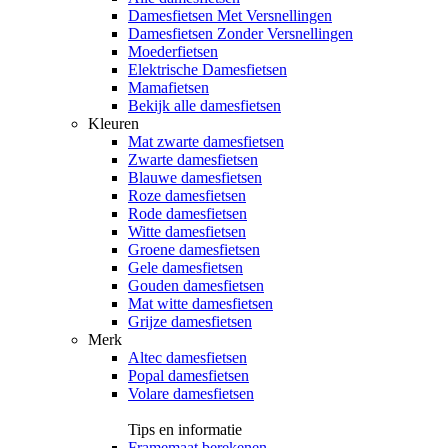
Damesfietsen Met Versnellingen
Damesfietsen Zonder Versnellingen
Moederfietsen
Elektrische Damesfietsen
Mamafietsen
Bekijk alle damesfietsen
Kleuren
Mat zwarte damesfietsen
Zwarte damesfietsen
Blauwe damesfietsen
Roze damesfietsen
Rode damesfietsen
Witte damesfietsen
Groene damesfietsen
Gele damesfietsen
Gouden damesfietsen
Mat witte damesfietsen
Grijze damesfietsen
Merk
Altec damesfietsen
Popal damesfietsen
Volare damesfietsen
Tips en informatie
Framemaat berekenen