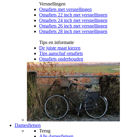
Versnellingen
Omafiets met versnellingen
Omafiets 22 inch met versnellingen
Omafiets 24 inch met versnellingen
Omafiets 26 inch met versnellingen
Omafiets 28 inch met versnellingen
Tips en informatie
De juiste maat kiezen
Tips aanschaf omafiets
Omafiets onderhouden
Damesfietsen
Terug
Alle
damesfietsen