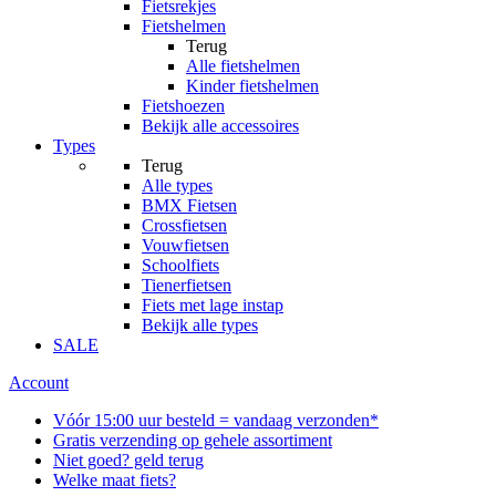
Fietsrekjes
Fietshelmen
Terug
Alle
fietshelmen
Kinder fietshelmen
Fietshoezen
Bekijk alle accessoires
Types
Terug
Alle
types
BMX Fietsen
Crossfietsen
Vouwfietsen
Schoolfiets
Tienerfietsen
Fiets met lage instap
Bekijk alle types
SALE
Account
Vóór 15:00 uur besteld = vandaag verzonden*
Gratis verzending op gehele assortiment
Niet goed? geld terug
Welke maat fiets?