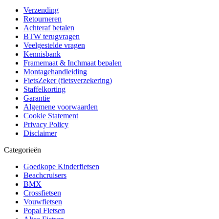
Verzending
Retourneren
Achteraf betalen
BTW terugvragen
Veelgestelde vragen
Kennisbank
Framemaat & Inchmaat bepalen
Montagehandleiding
FietsZeker (fietsverzekering)
Staffelkorting
Garantie
Algemene voorwaarden
Cookie Statement
Privacy Policy
Disclaimer
Categorieën
Goedkope Kinderfietsen
Beachcruisers
BMX
Crossfietsen
Vouwfietsen
Popal Fietsen