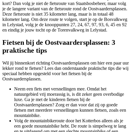
kort? Dan volg je niet de fietsroute van Staatsbosbeheer, maar volg
je de langere variant van de fietsroute rond de Oostvaardersplassen.
Deze fietsroute is niet 35 kilometer lang, maar is in totaal 48
kilometer lang. Om deze route te volgen, start je op de Bosvalkweg
in Lelystad, volg je de knooppunten 27, 24, 67, 97, 93, 6, 45 en 92
en eindig je jouw tocht op de Torenvalkweg in Lelystad.
Fietsen bij de Oostvaardersplassen: 3
praktische tips
Wil jij binnenkort richting Oostvaardersplassen om hier een paar uur
lekker rond te fietsen? Lees dan onderstaande praktische tips die wij
speciaal hebben opgesteld voor het fietsen bij de
Oostvaardersplassen.
Neem een fiets met versnellingen mee. Omdat het
natuurgebied vrij moerassig is, is dit zeker geen overbodige
luxe. Ga je met de kinderen fietsen bij de
Oostvaardersplassen? Zorg er dan voor dat zij op goede
fietsen met meerdere versnellingen kunnen fietsen, zoals een
mountainbike.
Volg de mountainbikeroute door het Kotterbos alleen als je
een goede mountainbike hebt. De route is simpelweg te lang
en te uitdagend om met een slechte mountainbike of een