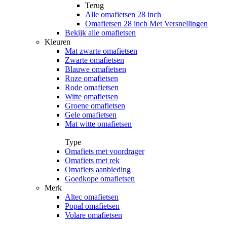
Terug
Alle
omafietsen 28 inch
Omafietsen 28 inch Met Versnellingen
Bekijk alle omafietsen
Kleuren
Mat zwarte omafietsen
Zwarte omafietsen
Blauwe omafietsen
Roze omafietsen
Rode omafietsen
Witte omafietsen
Groene omafietsen
Gele omafietsen
Mat witte omafietsen
Type
Omafiets met voordrager
Omafiets met rek
Omafiets aanbieding
Goedkope omafietsen
Merk
Altec omafietsen
Popal omafietsen
Volare omafietsen