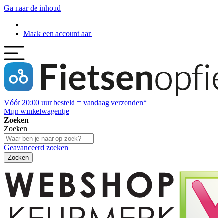
Ga naar de inhoud
Maak een account aan
Vóór
20:00
uur besteld = vandaag verzonden*
Mijn winkelwagentje
Zoeken
Zoeken
Geavanceerd zoeken
Zoeken