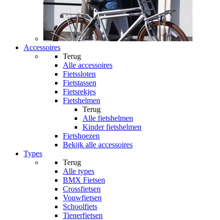
Accessoires
Terug
Alle
accessoires
Fietssloten
Fietstassen
Fietsrekjes
Fietshelmen
Terug
Alle
fietshelmen
Kinder fietshelmen
Fietshoezen
Bekijk alle accessoires
Types
Terug
Alle
types
BMX Fietsen
Crossfietsen
Vouwfietsen
Schoolfiets
Tienerfietsen