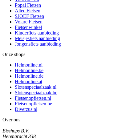
Popal Fietsen
Altec Fietsen
SJOEF Fietsen
Volare Fietsen
Fietsenwinkel
Kinderfiets aanbieding
Meisjesfiets aanbieding
Jongensfiets aanbieding
Onze shops
Helmonline.nl
Helmonline.be
Helmonline.de
Helmonline.at
Slotenspeciaalzaak.nl
Slotenspeciaalzaak.be
Fietsenopfietsen.nl
Fietsenopfietsen.be
Diverzus.nl
Over ons
Bisshops B.V.
Herengracht 338