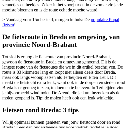
vennetjes en beekjes. Zeker in het voorjaar en in de zomer zie je de
mooiste bloemen en is de route echt de moeite waard.
> Vandaag voor 15u besteld, morgen in huis: De
populaire Popal
fietsen
!
De fietsroute in Breda en omgeving, van
provincie Noord-Brabant
Tot slot is er nog de fietsroute van provincie Noord-Brabant,
gewoon de fietsroute in Breda en omgeving genoemd. Dit is de
langste route van de fietsroutes die we in dit artikel beschrijven. De
route is 83 kilometer lang en loopt niet alleen deels door Breda,
maar ook langs woonplaatsen als Terheijden en Etten-Leur. Dit
maakt de fietstocht extra leuk, want ook in de dorpen en steden rond
Breda is er genoeg te zien, te doen en te beleven. In Terheijden vind
je bijvoorbeeld windmolen De Arend, die je kunt bezoeken als de
molen geopend is. Tip: de molen heeft ook een leuk winkeltje.
Fietsen rond Breda: 3 tips
Wil jij optimaal kunnen genieten van jouw fietstocht door en rond
Breda? Lees dan onderstaande tips voor vertrek, zodat je je goed