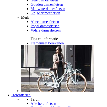
Gele damesfietsen
Gouden damesfietsen
Mat witte damesfietsen
Grijze damesfietsen
Merk
Altec damesfietsen
Popal damesfietsen
Volare damesfietsen
Tips en informatie
Framemaat berekenen
Herenfietsen
Terug
Alle
herenfietsen