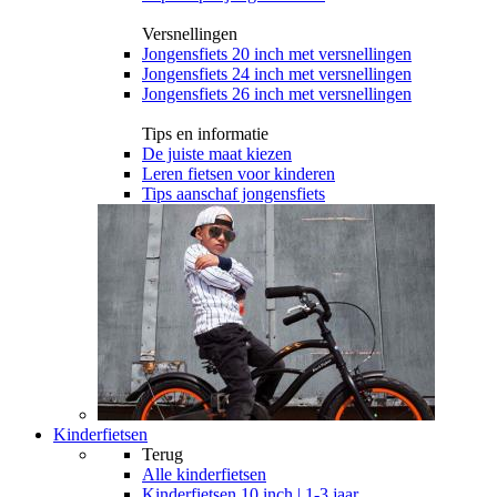
Versnellingen
Jongensfiets 20 inch met versnellingen
Jongensfiets 24 inch met versnellingen
Jongensfiets 26 inch met versnellingen
Tips en informatie
De juiste maat kiezen
Leren fietsen voor kinderen
Tips aanschaf jongensfiets
Kinderfietsen
Terug
Alle
kinderfietsen
Kinderfietsen 10 inch | 1-3 jaar