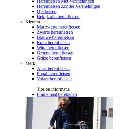
Herenfietsen Met Versnellingen
Herenfietsen Zonder Versnellingen
Opafietsen
Bekijk alle herenfietsen
Kleuren
Mat zwarte herenfietsen
Zwarte herenfietsen
Blauwe herenfietsen
Rode herenfietsen
Witte herenfietsen
Groene herenfietsen
Grijze herenfietsen
Merk
Altec herenfietsen
Popal herenfietsen
Volare herenfietsen
Tips en informatie
Framemaat berekenen