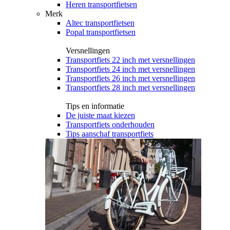
Heren transportfietsen
Merk
Altec transportfietsen
Popal transportfietsen
Versnellingen
Transportfiets 22 inch met versnellingen
Transportfiets 24 inch met versnellingen
Transportfiets 26 inch met versnellingen
Transportfiets 28 inch met versnellingen
Tips en informatie
De juiste maat kiezen
Transportfiets onderhouden
Tips aanschaf transportfiets