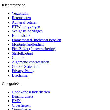
Klantenservice
Verzending
Retourneren
Achteraf betalen
BTW terugvragen
Veelgestelde vragen
Kennisbank
Framemaat & Inchmaat bepalen
Montagehandleiding
FietsZeker (fietsverzekering)
Staffelkorting
Garantie
Algemene voorwaarden
Cookie Statement
Privacy Policy
Disclaimer
Categorieën
Goedkope Kinderfietsen
Beachcruisers
BMX
Crossfietsen
Vouwfietsen