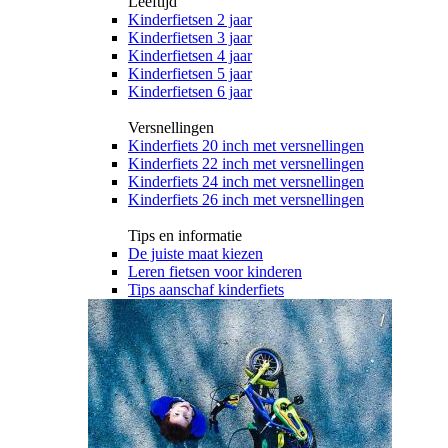
Leeftijd
Kinderfietsen 2 jaar
Kinderfietsen 3 jaar
Kinderfietsen 4 jaar
Kinderfietsen 5 jaar
Kinderfietsen 6 jaar
Versnellingen
Kinderfiets 20 inch met versnellingen
Kinderfiets 22 inch met versnellingen
Kinderfiets 24 inch met versnellingen
Kinderfiets 26 inch met versnellingen
Tips en informatie
De juiste maat kiezen
Leren fietsen voor kinderen
Tips aanschaf kinderfiets