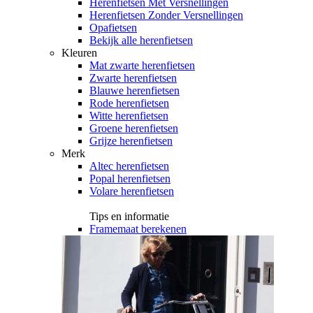
Herenfietsen Met Versnellingen
Herenfietsen Zonder Versnellingen
Opafietsen
Bekijk alle herenfietsen
Kleuren
Mat zwarte herenfietsen
Zwarte herenfietsen
Blauwe herenfietsen
Rode herenfietsen
Witte herenfietsen
Groene herenfietsen
Grijze herenfietsen
Merk
Altec herenfietsen
Popal herenfietsen
Volare herenfietsen
Tips en informatie
Framemaat berekenen