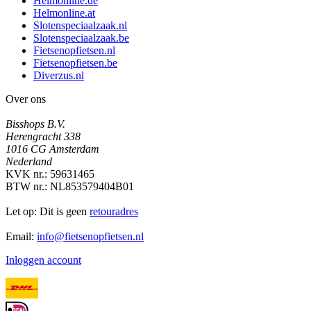
Helmonline.de
Helmonline.at
Slotenspeciaalzaak.nl
Slotenspeciaalzaak.be
Fietsenopfietsen.nl
Fietsenopfietsen.be
Diverzus.nl
Over ons
Bisshops B.V.
Herengracht 338
1016 CG Amsterdam
Nederland
KVK nr.: 59631465
BTW nr.: NL853579404B01
Let op: Dit is geen
retouradres
Email:
info@fietsenopfietsen.nl
Inloggen account