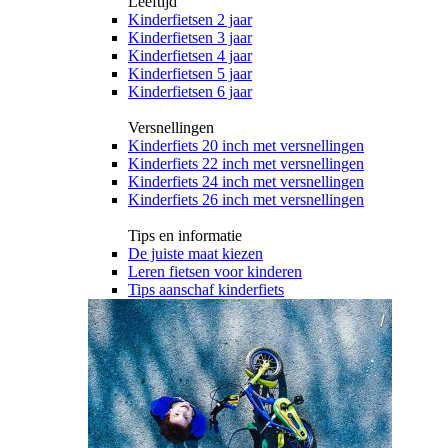
Leeftijd
Kinderfietsen 2 jaar
Kinderfietsen 3 jaar
Kinderfietsen 4 jaar
Kinderfietsen 5 jaar
Kinderfietsen 6 jaar
Versnellingen
Kinderfiets 20 inch met versnellingen
Kinderfiets 22 inch met versnellingen
Kinderfiets 24 inch met versnellingen
Kinderfiets 26 inch met versnellingen
Tips en informatie
De juiste maat kiezen
Leren fietsen voor kinderen
Tips aanschaf kinderfiets