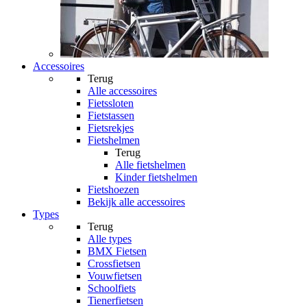
Accessoires
Terug
Alle
accessoires
Fietssloten
Fietstassen
Fietsrekjes
Fietshelmen
Terug
Alle
fietshelmen
Kinder fietshelmen
Fietshoezen
Bekijk alle accessoires
Types
Terug
Alle
types
BMX Fietsen
Crossfietsen
Vouwfietsen
Schoolfiets
Tienerfietsen