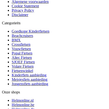
Algemene voorwaarden
Cookie Statement
Privacy Policy
Disclaimer
Categorieën
Goedkope Kinderfietsen
Beachcruisers
BMX
Crossfietsen
Vouwfietsen
Popal Fietsen
Altec Fietsen
SJOEF Fietsen
Volare Fietsen
Fietsenwinkel
Kinderfiets aanbieding
Meisjesfiets aanbieding
Jongensfiets aanbieding
Onze shops
Helmonline.nl
Helmonline.be