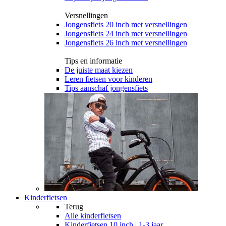
Versnellingen
Jongensfiets 20 inch met versnellingen
Jongensfiets 24 inch met versnellingen
Jongensfiets 26 inch met versnellingen
Tips en informatie
De juiste maat kiezen
Leren fietsen voor kinderen
Tips aanschaf jongensfiets
Kinderfietsen
Terug
Alle
kinderfietsen
Kinderfietsen 10 inch | 1-3 jaar