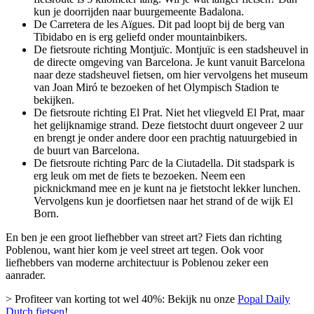
kun je doorrijden naar buurgemeente Badalona.
De Carretera de les Aïgues. Dit pad loopt bij de berg van
Tibidabo en is erg geliefd onder mountainbikers.
De fietsroute richting Montjuïc. Montjuïc is een stadsheuvel in
de directe omgeving van Barcelona. Je kunt vanuit Barcelona
naar deze stadsheuvel fietsen, om hier vervolgens het museum
van Joan Miró te bezoeken of het Olympisch Stadion te
bekijken.
De fietsroute richting El Prat. Niet het vliegveld El Prat, maar
het gelijknamige strand. Deze fietstocht duurt ongeveer 2 uur
en brengt je onder andere door een prachtig natuurgebied in
de buurt van Barcelona.
De fietsroute richting Parc de la Ciutadella. Dit stadspark is
erg leuk om met de fiets te bezoeken. Neem een
picknickmand mee en je kunt na je fietstocht lekker lunchen.
Vervolgens kun je doorfietsen naar het strand of de wijk El
Born.
En ben je een groot liefhebber van street art? Fiets dan richting
Poblenou, want hier kom je veel street art tegen. Ook voor
liefhebbers van moderne architectuur is Poblenou zeker een
aanrader.
> Profiteer van korting tot wel 40%: Bekijk nu onze
Popal Daily
Dutch fietsen
!