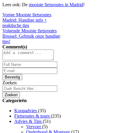
Lees ook: De
mooiste fietsroutes in Madrid
!
Vorige
Mooiste fietsroutes
Madrid: Handige info +
praktische tips
Volgende
Mooiste fietsroutes
Brussel: Gebruik onze handige
tips!
Comment(s)
Bevestig
Zoeken
Zoeken
Categorieën
Koopadvies
(35)
Fietsroutes & tours
(235)
Advies & Tips
(51)
Vervoer
(5)
Onderhoud & Montage
(17)