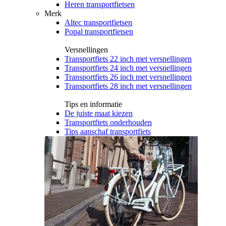
Heren transportfietsen
Merk
Altec transportfietsen
Popal transportfietsen
Versnellingen
Transportfiets 22 inch met versnellingen
Transportfiets 24 inch met versnellingen
Transportfiets 26 inch met versnellingen
Transportfiets 28 inch met versnellingen
Tips en informatie
De juiste maat kiezen
Transportfiets onderhouden
Tips aanschaf transportfiets