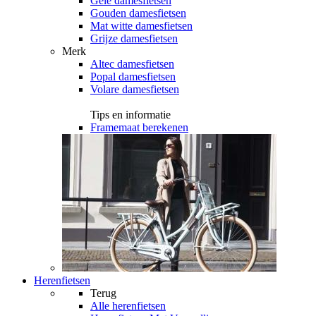
Gele damesfietsen
Gouden damesfietsen
Mat witte damesfietsen
Grijze damesfietsen
Merk
Altec damesfietsen
Popal damesfietsen
Volare damesfietsen
Tips en informatie
Framemaat berekenen
Herenfietsen
Terug
Alle
herenfietsen